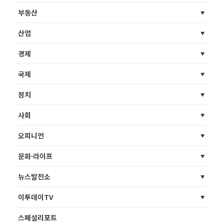
부동산
산업
경제
국제
정치
사회
오피니언
문화·라이프
뉴스발전소
이투데이TV
스페셜리포트