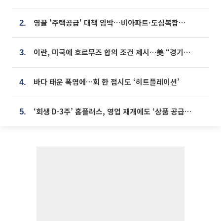
영끌 '주택공급' 대책 임박⋯비아파트·도심복합까지 총동원
2.
이란, 미국에 호르무즈 합의 조건 제시…美 “경기 아직 안 끝나” [종합]
3.
바다 태운 폭염에…회 한 접시도 ‘히트플레이션’
4.
‘회생 D-3주’ 홈플러스, 영업 재개에도 ‘상품 공급망’ 복구가 생존 관건
5.