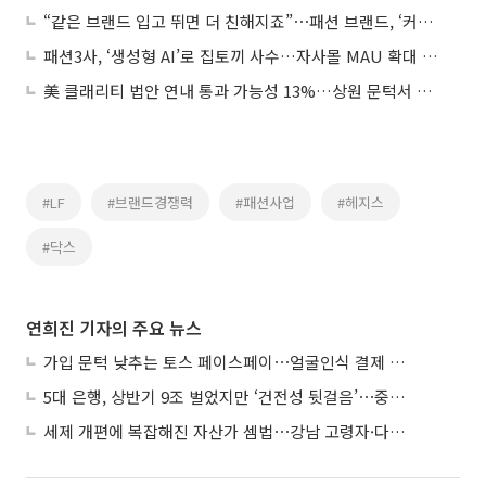
“같은 브랜드 입고 뛰면 더 친해지죠”⋯패션 브랜드, ‘커뮤니티 마케팅’ 후끈
패션3사, ‘생성형 AI’로 집토끼 사수…자사몰 MAU 확대 사활
美 클래리티 법안 연내 통과 가능성 13%…상원 문턱서 제동
#LF
#브랜드경쟁력
#패션사업
#헤지스
#닥스
연희진 기자의 주요 뉴스
가입 문턱 낮추는 토스 페이스페이⋯얼굴인식 결제 확산 속도낸다
5대 은행, 상반기 9조 벌었지만 ‘건전성 뒷걸음’⋯중기대출 문턱 높아지나
세제 개편에 복잡해진 자산가 셈법⋯강남 고령자·다주택자 ‘자산재편 고심’