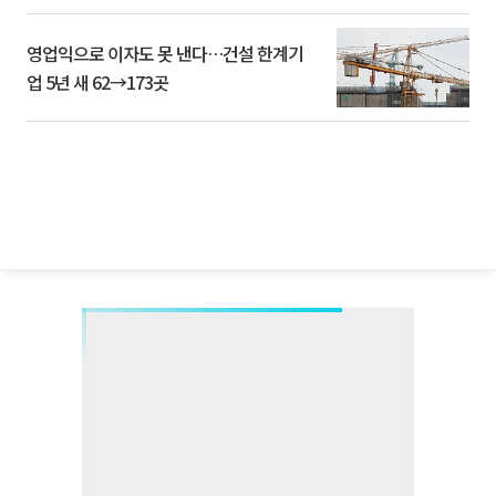
영업익으로 이자도 못 낸다…건설 한계기
업 5년 새 62→173곳