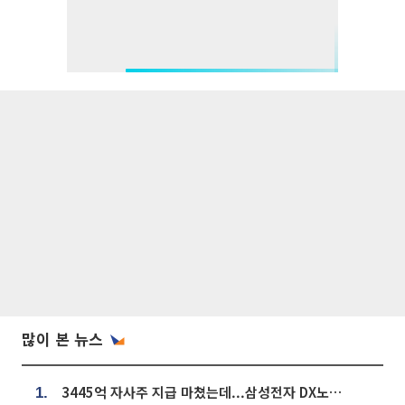
많이 본 뉴스
3445억 자사주 지급 마쳤는데...삼성전자 DX노조, 뒤늦은 '떼쓰기 집회'
1.