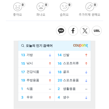
0
0
0
0
좋아요
화나요
슬퍼요
추가취재 원해요