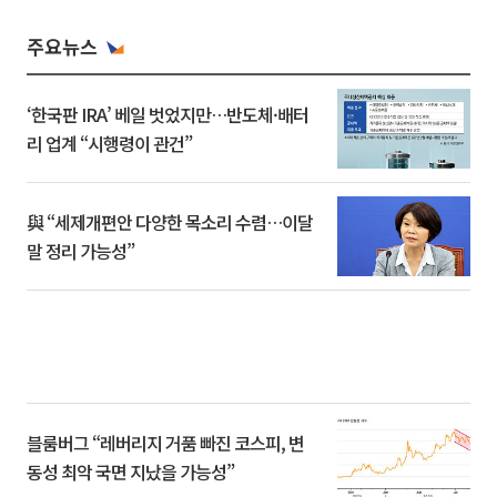
주요뉴스
‘한국판 IRA’ 베일 벗었지만…반도체·배터
리 업계 “시행령이 관건”
與 “세제개편안 다양한 목소리 수렴…이달
말 정리 가능성”
블룸버그 “레버리지 거품 빠진 코스피, 변
동성 최악 국면 지났을 가능성”