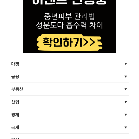
마켓
금융
부동산
산업
경제
국제