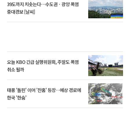
39도까지 치솟는다⋯수도권ㆍ광양 폭염
중대경보 [날씨]
오늘 KBO 긴급 실행위원회, 주말도 폭염
취소 될까
태풍 '돌핀' 이어 '찬홈' 등장…예상 경로에
한국 '한숨'