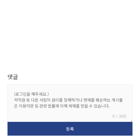
댓글
0 / 300