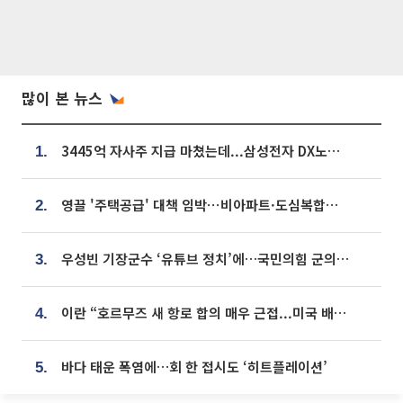
많이 본 뉴스
3445억 자사주 지급 마쳤는데...삼성전자 DX노조, 뒤늦은 '떼쓰기 집회'
1.
영끌 '주택공급' 대책 임박⋯비아파트·도심복합까지 총동원
2.
우성빈 기장군수 ‘유튜브 정치’에…국민의힘 군의원들 집단 반발
3.
이란 “호르무즈 새 항로 합의 매우 근접...미국 배상 먼저”
4.
바다 태운 폭염에…회 한 접시도 ‘히트플레이션’
5.