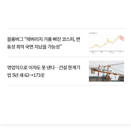
블룸버그 “레버리지 거품 빠진 코스피, 변
동성 최악 국면 지났을 가능성”
영업익으로 이자도 못 낸다…건설 한계기
업 5년 새 62→173곳