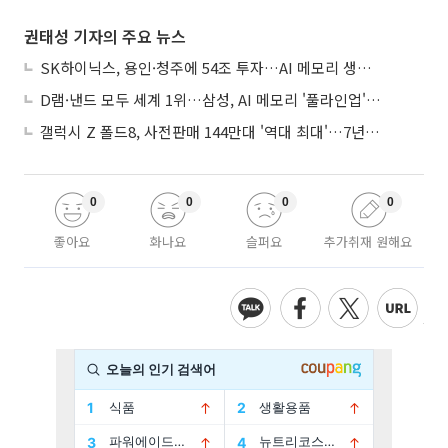
권태성 기자의 주요 뉴스
SK하이닉스, 용인·청주에 54조 투자…AI 메모리 생산기지 키운다
D램·낸드 모두 세계 1위…삼성, AI 메모리 '풀라인업'으로 승부
갤럭시 Z 폴드8, 사전판매 144만대 '역대 최대'…7년만에 갤노트10 기록 넘어
0
0
0
0
좋아요
화나요
슬퍼요
추가취재 원해요