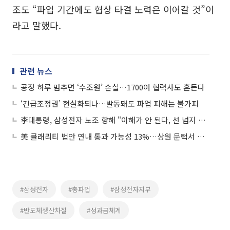
조도 “파업 기간에도 협상 타결 노력은 이어갈 것”이
라고 말했다.
관련 뉴스
공장 하루 멈추면 ‘수조원’ 손실…1700여 협력사도 흔든다
‘긴급조정권’ 현실화되나…발동돼도 파업 피해는 불가피
李대통령, 삼성전자 노조 향해 "이해가 안 된다, 선 넘지 않아야"
美 클래리티 법안 연내 통과 가능성 13%…상원 문턱서 제동
#삼성전자
#총파업
#삼성전자지부
#반도체생산차질
#성과급체계