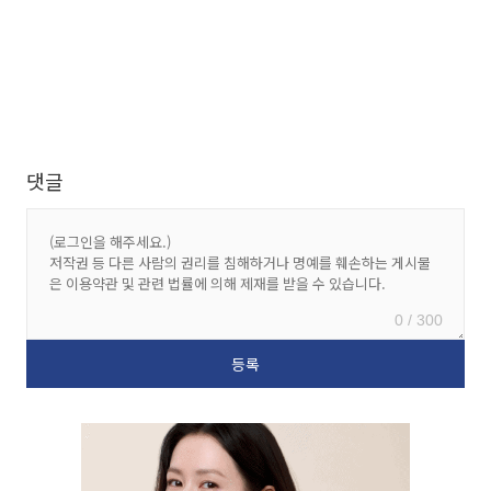
댓글
0 / 300