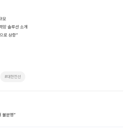
 규모
전력망 솔루션 소개
원으로 상향”
#대한전선
거 불분명”