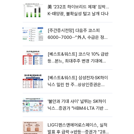
美 ‘232조 하이브리드 제재’ 임박…
K-태양광, 불확실성 털고 날개 다나
[주간증시전망] 다음주 코스피
6000~7000⋯“外人 수급은 정책
이 변수”
[베스트&워스트] 코스닥 10% 급반
등…본느, 최대주주 변경 기대에
270% 폭등
[베스트&워스트] 삼성전자·SK하이
닉스 밀린 한 주…상상인증권은
85% 급등
'불안과 기대 사이' 널뛰는 SK하이
닉스…증권가 "HBM4·LTA 기반 펀
터멘털 견고"
LIG디펜스앤에어로스페이스, 실적
발표 후 급락→반등⋯증권가 “28년