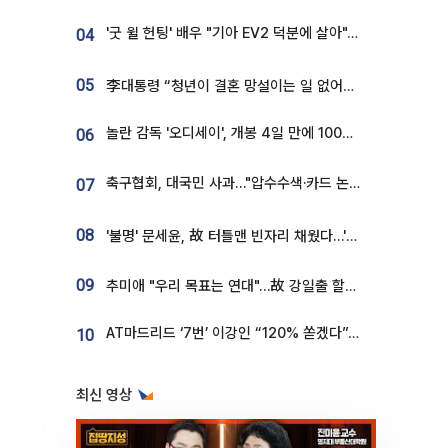
'굿 윌 헌팅' 배우 "기아 EV2 덕분에 살아"…교통사고 후 안전성 극찬
04
05
李대통령 “청년이 결혼 망설이는 일 없어야...제도상 불이익 조사”
놀란 감독 '오디세이', 개봉 4일 만에 100만 돌파⋯'왕사남' 보다 빠르다
06
축구협회, 대국민 사과…"압수수색·카드 논란 사죄, 강도 높은 쇄신"
07
08
'불명' 문세윤, 故 터틀맨 빈자리 채웠다…'거북이' 눈물의 최종 우승
09
추미애 "우리 목표는 연대"…故 강일출 할머니 흉상 제막
AT마드리드 ‘7번’ 이강인 “120% 쏟겠다”⋯시메오네 감독 “필요한 선수”
10
최신 영상