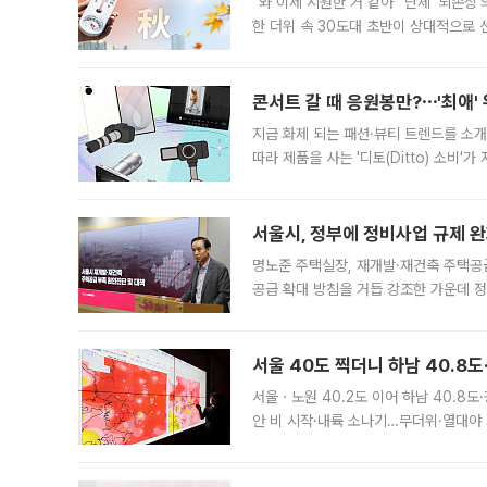
“와 이제 시원한 거 같아” 단체 ‘뇌손상
한 더위 속 30도대 초반이 상대적으로
지역에 있었습니다. 7월 말에는 서풍과
콘서트 갈 때 응원봉만?⋯'최애'
지금 화제 되는 패션·뷰티 트렌드를 소개
따라 제품을 사는 '디토(Ditto) 소비
어디일까요? 아이돌 콘서트 시작을 기다
서울시, 정부에 정비사업 규제 완화
명노준 주택실장, 재개발·재건축 주택공
공급 확대 방침을 거듭 강조한 가운데 정
면 반박하고 나섰다. 명노준 서울시 주택
서울 40도 찍더니 하남 40.8도
서울ㆍ노원 40.2도 이어 하남 40.8도
안 비 시작·내륙 소나기…무더위·열대야 
에서도 40도를 웃도는 기온이 관측됐다
의 극심한