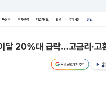
특징주
투자전략
채권/펀드
환율
국제시황
일반
 이달 20%대 급락…고금리·고
기사
구글 선호매체 추가