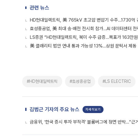
관련 뉴스
HD현대일렉트릭, 美 765kV 초고압 변압기 수주…1730억
효성중공업, 美 최대 송∙배전 전시회 참가…AI 데이터센터 
LS증권 “HD현대일렉트릭, 북미 수주 급증…목표가 163만
美 클래리티 법안 연내 통과 가능성 13%…상원 문턱서 제동
#HD현대일렉트릭
#효성중공업
#LS ELECTRIC
김범근 기자의 주요 뉴스
자세히보기
금융위, ‘한국 증시 투자 부적격’ 블룸버그에 정면 반박…“근