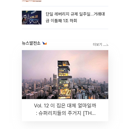
까지 튼튼”
단일 레버리지 규제 일주일…거래대
금 이틀째 1조 하회
뉴스발전소
Vol. 12 이 집은 대체 얼마일까
: 슈퍼리치들의 주거지 [THE
RARE]