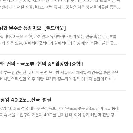
’의 단계까지 온 지독하고 지독한 폭염입니다. 낮 기온이 37~39도를 찍는 극
 선선하게 느껴질 지경인데요. 이번 폭염의 중심은 처음 영남을 비롯한 동쪽
 북서풍이 산맥을 넘어 영남 쪽으로 내려오면서 뜨겁고 건조해졌는데요.
 위한 필수품 등장이오! [솔드아웃]
합니다. 자신의 취향, 가치관과 유사하거나 인기 있는 인물 혹은 콘텐츠를
'가 자리 잡은 오늘, 잘파세대(Z세대와 알파세대의 합성어)의 눈길이 쏠린 곳은
리는 공연장. 응원봉만큼이나 눈에 띄는 게 있습니다. 공연이 시작되기
 '건의'⋯국토부 "협의 중" 입장만 [종합]
급 부족 원인진단 및 대책 관련 브리핑 서울시가 재개발·재건축을 통한 주택
비사업으로 인한 '이주 대란' 우려와 정부와의 정책 엇박자 논란에 대해 정
실장은 2031년까지 31만 가구 착공 목표에 차질이 없다는 입장이나,
·광양 40.2도…전국 '펄펄'
·광양 40.2도 전국 대부분 폭염특보…체감온도도 곳곳 38도 넘어 8일 동해
지속 서울 노원구의 기온이 40도를 넘어선 데 이어 경기 하남과 전남 광양
. 전국 대부분 지역에 폭염특보가 내려진 가운데 곳곳에서 39~40도 안팎