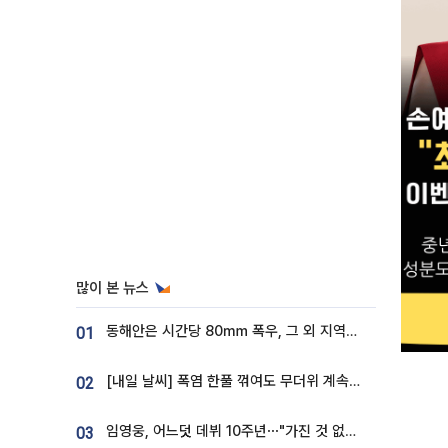
많이 본 뉴스
동해안은 시간당 80㎜ 폭우, 그 외 지역은 폭염…‘극과 극 날씨’
01
[내일 날씨] 폭염 한풀 꺾여도 무더위 계속⋯동해안 이틀 연속 비
02
임영웅, 어느덧 데뷔 10주년⋯"가진 것 없던 시절, 내 앞엔 20명의 팬뿐"
03