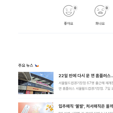
0
0
좋아요
화나요
주요 뉴스
22일 만에 다시 문 연 홈플러스
서울월드컵경기장점 67명 출근해 재개점 
연 홈플러스 서울월드컵경기장점. 7일 
우유, 과일 같은 신선식품이 차근차근 자
입추매직 '불발', 처서매직은 올