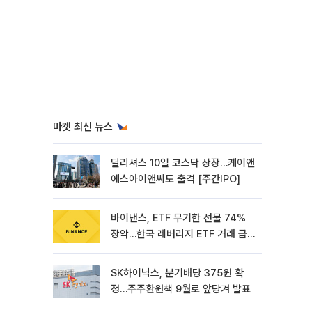
마켓 최신 뉴스
딜리셔스 10일 코스닥 상장…케이앤
에스아이앤씨도 출격 [주간IPO]
바이낸스, ETF 무기한 선물 74%
장악…한국 레버리지 ETF 거래 급
증 [e가상자산]
SK하이닉스, 분기배당 375원 확
정…주주환원책 9월로 앞당겨 발표