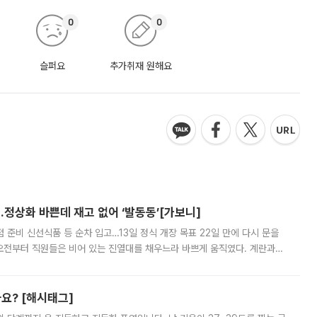
0
0
슬퍼요
추가취재 원해요
…정상화 바쁜데 재고 없어 ‘발동동’[가보니]
준비 신선식품 등 순차 입고…13일 정식 개장 목표 22일 만에 다시 문을
오전부터 직원들은 비어 있는 진열대를 채우느라 바쁘게 움직였다. 계란과
리를 잡기 시작했지만, 매장 곳곳엔 여전히 텅 빈 매대가 먼저 눈에 들어왔
까요? [해시태그]