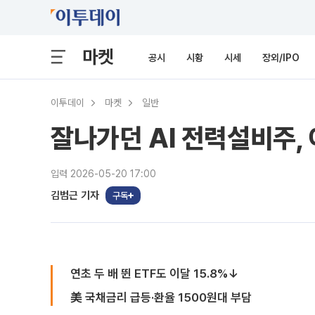
마켓
공시
시황
시세
장외/IPO
이투데이
마켓
일반
잘나가던 AI 전력설비주,
입력 2026-05-20 17:00
김범근 기자
구독
연초 두 배 뛴 ETF도 이달 15.8%↓
美 국채금리 급등·환율 1500원대 부담