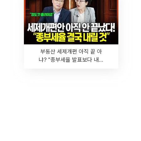
부동산 세제개편 아직 끝 아
냐? "종부세율 발표보다 내릴
것" 장기거주·양도세 전망 I 집
땅지성 I 김인만, 진미윤