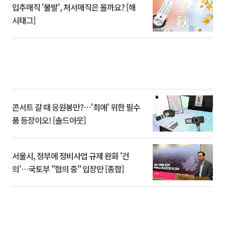
입추매직 '불발', 처서매직은 올까요? [해
시태그]
콘서트 갈 때 응원봉만?⋯'최애' 위한 필수
품 등장이오! [솔드아웃]
서울시, 정부에 정비사업 규제 완화 '건
의'⋯국토부 "협의 중" 입장만 [종합]