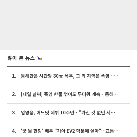
많이 본 뉴스
동해안은 시간당 80㎜ 폭우, 그 외 지역은 폭염…‘극과 극 날씨’
1.
[내일 날씨] 폭염 한풀 꺾여도 무더위 계속⋯동해안 이틀 연속 비
2.
임영웅, 어느덧 데뷔 10주년⋯"가진 것 없던 시절, 내 앞엔 20명의 팬뿐"
3.
'굿 윌 헌팅' 배우 "기아 EV2 덕분에 살아"…교통사고 후 안전성 극찬
4.