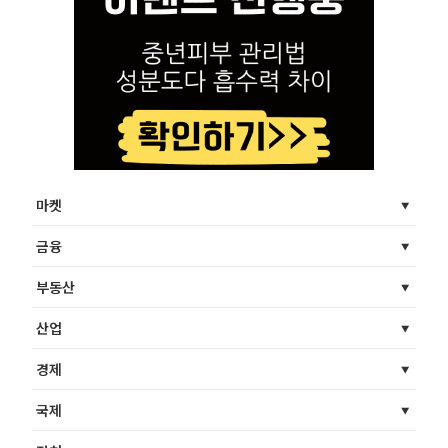
마켓
금융
부동산
산업
경제
국제