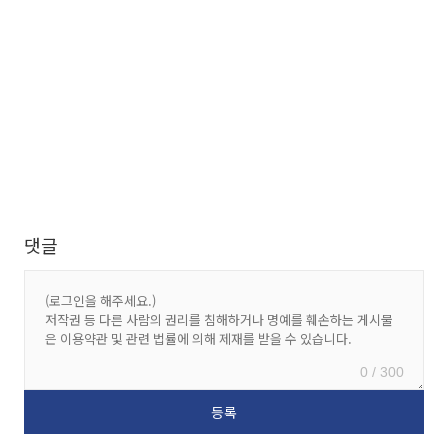
댓글
0 / 300