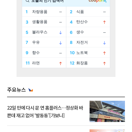
주요뉴스
22일 만에 다시 문 연 홈플러스…정상화 바
쁜데 재고 없어 ‘발동동’[가보니]