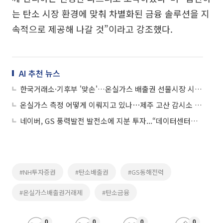
는 탄소 시장 환경에 맞춰 차별화된 금융 솔루션을 지
속적으로 제공해 나갈 것”이라고 강조했다.
AI 추천 뉴스
한국거래소·기후부 '맞손'…온실가스 배출권 선물시장 시스템 구축
온실가스 측정 어떻게 이뤄지고 있나⋯제주 고산 감시소 모습은
네이버, GS 풍력발전 발전소에 지분 투자...“데이터센터용 재생에너지 수급 안정성↑”
#NH투자증권
#탄소배출권
#GS동해전력
#온실가스배출권거래제
#탄소금융
0
0
0
0