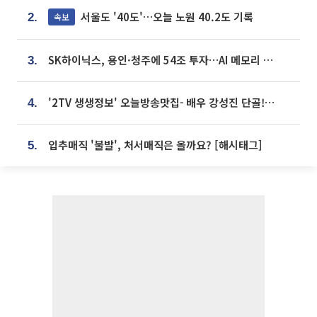
서울도 '40도'…오늘 노원 40.2도 기록
속보
2.
SK하이닉스, 용인·청주에 54조 투자…AI 메모리 생산기지 키운다
3.
'2TV 생생정보' 오늘방송맛집- 배우 강성진 단골! 쌀국수ㆍ푸팟퐁 커리 맛집 '블○○○'
4.
입추매직 '불발', 처서매직은 올까요? [해시태그]
5.