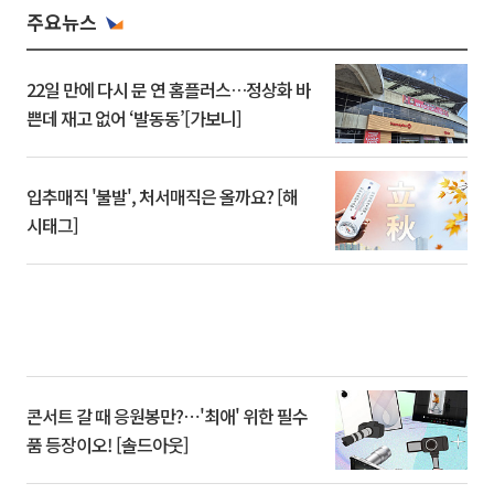
주요뉴스
22일 만에 다시 문 연 홈플러스…정상화 바
쁜데 재고 없어 ‘발동동’[가보니]
입추매직 '불발', 처서매직은 올까요? [해
시태그]
콘서트 갈 때 응원봉만?⋯'최애' 위한 필수
품 등장이오! [솔드아웃]