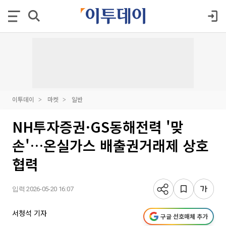
이투데이
마켓
일반
NH투자증권·GS동해전력 '맞
손'…온실가스 배출권거래제 상호
협력
입력 2026-05-20 16:07
서청석 기자
구글 선호매체 추가