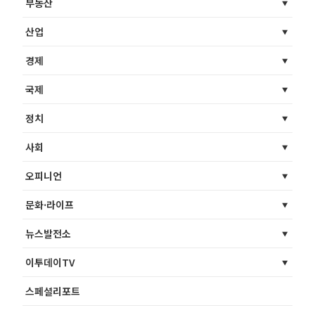
부동산
산업
경제
국제
정치
사회
오피니언
문화·라이프
뉴스발전소
이투데이TV
스페셜리포트