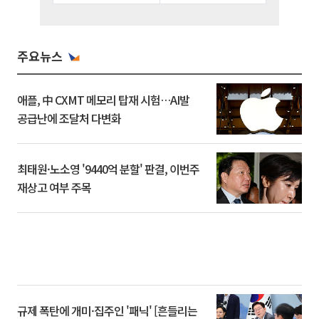
주요뉴스
애플, 中 CXMT 메모리 탑재 시험…AI발
공급난에 조달처 다변화
최태원·노소영 '9440억 분할' 판결, 이번주
재상고 여부 주목
규제 폭탄에 개미·집주인 '패닉' [흔들리는