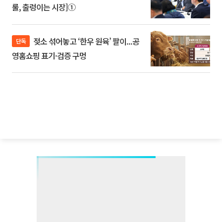
룰, 출렁이는 시장]①
젖소 섞어놓고 ‘한우 원육’ 팔이...공
단독
영홈쇼핑 표기·검증 구멍