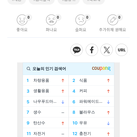
0
0
0
0
좋아요
화나요
슬퍼요
추가취재 원해요