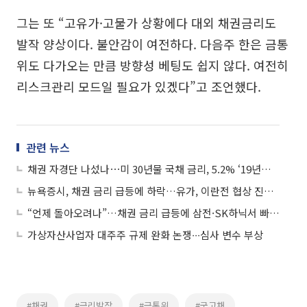
그는 또 “고유가·고물가 상황에다 대외 채권금리도
발작 양상이다. 불안감이 여전하다. 다음주 한은 금통
위도 다가오는 만큼 방향성 베팅도 쉽지 않다. 여전히
리스크관리 모드일 필요가 있겠다”고 조언했다.
관련 뉴스
채권 자경단 나섰나⋯미 30년물 국채 금리, 5.2% ‘19년래 최고’
뉴욕증시, 채권 금리 급등에 하락…유가, 이란전 협상 진전 기대에 하락
“언제 돌아오려나”…채권 금리 급등에 삼전·SK하닉서 빠지는 외국인
가상자산사업자 대주주 규제 완화 논쟁∙∙∙심사 변수 부상
#채권
#금리발작
#금통위
#국고채