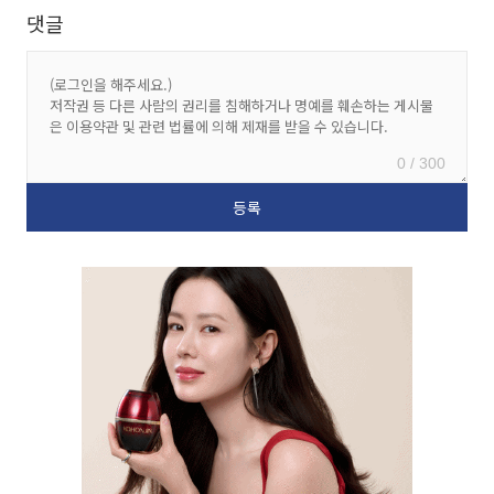
댓글
0 / 300