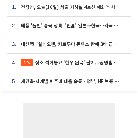
전장연, 오늘(10일) 서울 지하철 4호선 혜화역 시위…1호선 용산역 무정차
1.
태풍 '돌핀' 중국 상륙, '찬홈' 일본→한국…각국 기상청 예상 경로는?
2.
대신證 “알테오젠, 키트루다 큐렉스 판매 3배 급증…목표가 41만원 상향”
3.
젖소 섞어놓고 ‘한우 원육’ 팔이...공영홈쇼핑 표기·검증 구멍
단독
4.
재건축·재개발 이주비 대출 숨통…정부, HF 보증 신설 추진
5.