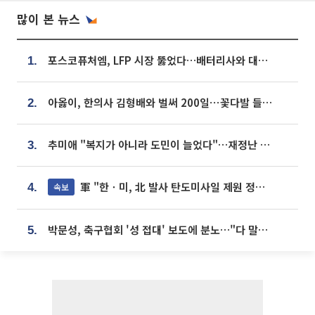
많이 본 뉴스
포스코퓨처엠, LFP 시장 뚫었다…배터리사와 대규모 장기 공급 합의
1.
아옳이, 한의사 김형배와 벌써 200일⋯꽃다발 들고 "프러포즈 아냐"
2.
추미애 "복지가 아니라 도민이 늘었다"…재정난 책임론 정면돌파
3.
軍 "한ㆍ미, 北 발사 탄도미사일 제원 정밀분석 중"
속보
4.
박문성, 축구협회 '성 접대' 보도에 분노…"다 말아먹으려고 작정했나"
5.