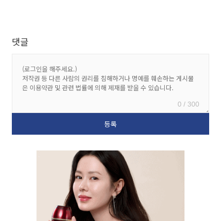
댓글
0 / 300