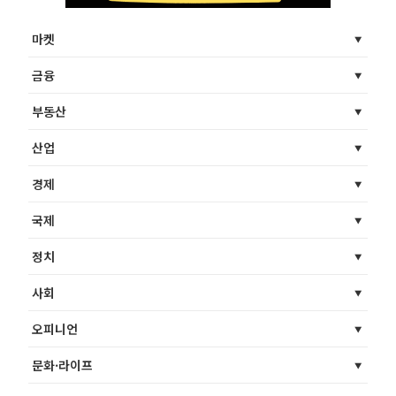
마켓
금융
부동산
산업
경제
국제
정치
사회
오피니언
문화·라이프