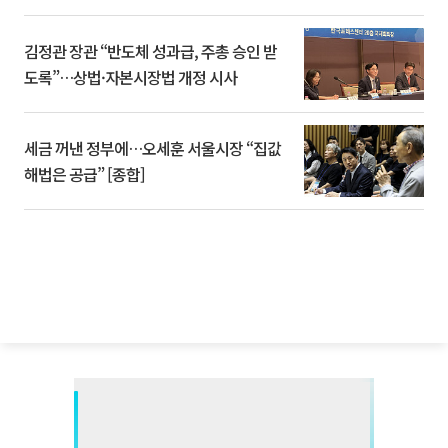
김정관 장관 “반도체 성과급, 주총 승인 받
도록”…상법·자본시장법 개정 시사
세금 꺼낸 정부에…오세훈 서울시장 “집값
해법은 공급” [종합]