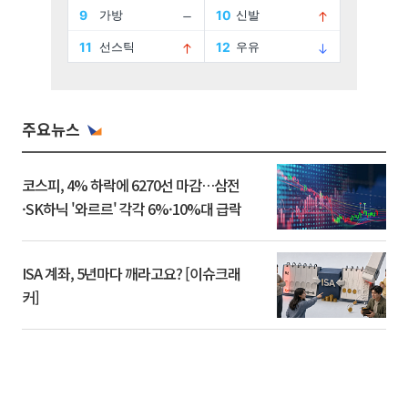
주요뉴스
코스피, 4% 하락에 6270선 마감…삼전
·SK하닉 '와르르' 각각 6%·10%대 급락
ISA 계좌, 5년마다 깨라고요? [이슈크래
커]