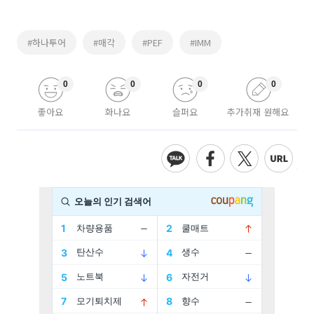
#하나투어
#매각
#PEF
#IMM
0
0
0
0
좋아요
화나요
슬퍼요
추가취재 원해요