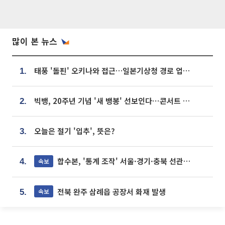
많이 본 뉴스
태풍 '돌핀' 오키나와 접근…일본기상청 경로 업데이트
1.
빅뱅, 20주년 기념 '새 뱅봉' 선보인다⋯콘서트 앞두고 팝업 개최
2.
오늘은 절기 '입추', 뜻은?
3.
합수본, '통계 조작' 서울·경기·충북 선관위 등 추가 압수수색
속보
4.
전북 완주 삼례읍 공장서 화재 발생
속보
5.