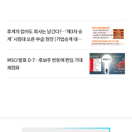
후계자 없어도 회사는 남긴다?…‘제3자 승
계’ 시험대 오른 中企 현장 [기업승계 대전
환]
MSCI 발표 D-7…후보주 반등에 편입 기대
재점화