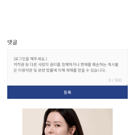
댓글
0 / 300