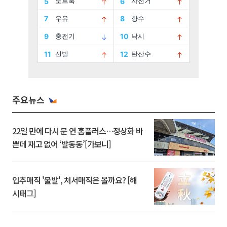
주요뉴스
22일 만에 다시 문 연 홈플러스…정상화 바
쁜데 재고 없어 ‘발동동’[가보니]
입추매직 '불발', 처서매직은 올까요? [해
시태그]