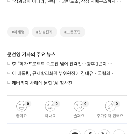
“성과급이 아니라, 권력”…과반노조, 삼성 지배구조까지 흔들 판
#이재명
#삼성전자
#노동조합
문선영 기자의 주요 뉴스
李 "메가프로젝트 속도전 넘어 전격전…향후 1년이 골든타임"
이 대통령, 규제합리화위 부위원장에 김태유…국립외교원장 김흥규
레버리지 사태에 묻힌 ‘AI 청사진’
0
0
0
0
좋아요
화나요
슬퍼요
추가취재 원해요