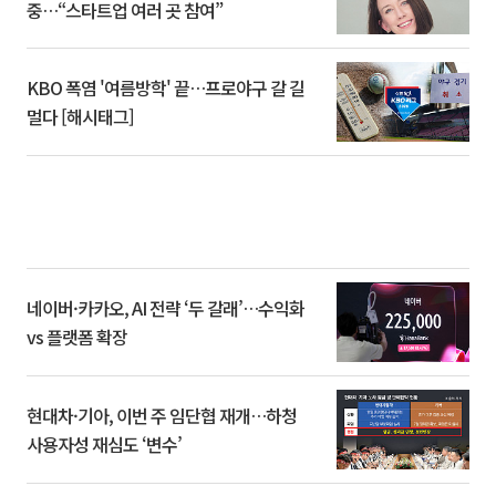
중…“스타트업 여러 곳 참여”
KBO 폭염 '여름방학' 끝…프로야구 갈 길
멀다 [해시태그]
네이버·카카오, AI 전략 ‘두 갈래’…수익화
vs 플랫폼 확장
현대차·기아, 이번 주 임단협 재개…하청
사용자성 재심도 ‘변수’