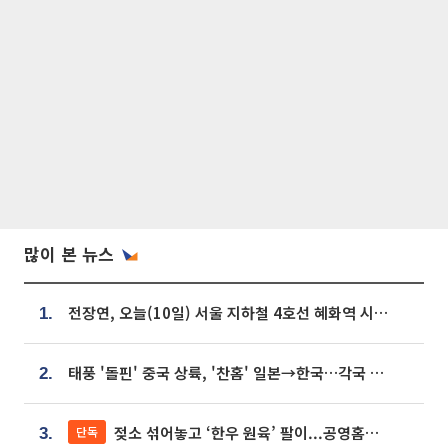
많이 본 뉴스
전장연, 오늘(10일) 서울 지하철 4호선 혜화역 시위…1호선 용산역 무정차
1.
태풍 '돌핀' 중국 상륙, '찬홈' 일본→한국…각국 기상청 예상 경로는?
2.
젖소 섞어놓고 ‘한우 원육’ 팔이...공영홈쇼핑 표기·검증 구멍
단독
3.