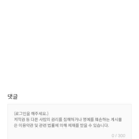
댓글
0 / 300