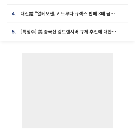
대신證 “알테오젠, 키트루다 큐렉스 판매 3배 급증…목표가 41만원 상향”
4.
[특징주] 美 중국산 광트랜시버 규제 추진에 대한광통신 등 광통신株 강세
5.