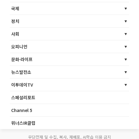
국제
정치
사회
오피니언
문화·라이프
뉴스발전소
이투데이TV
스페셜리포트
Channel 5
위너스IR클럽
무단전재 및 수집, 복사, 재배포, AI학습 이용 금지