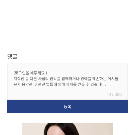
댓글
0 / 300