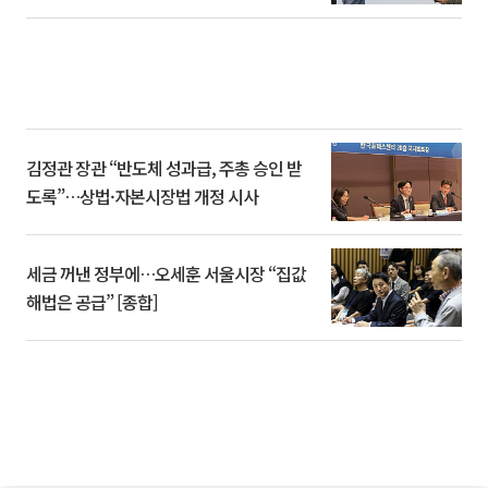
김정관 장관 “반도체 성과급, 주총 승인 받
도록”…상법·자본시장법 개정 시사
세금 꺼낸 정부에…오세훈 서울시장 “집값
해법은 공급” [종합]