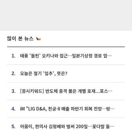
많이 본 뉴스
태풍 '돌핀' 오키나와 접근…일본기상청 경로 업데이트
1.
오늘은 절기 '입추', 뜻은?
2.
[증시키워드] 반도체 충격 뚫은 개별 호재...포스코퓨처엠·에코프로·한화솔루션 '눈길'
3.
iM "LIG D&A, 천궁-II 매출 하반기 회복 전망…방산 톱픽 유지"
4.
아옳이, 한의사 김형배와 벌써 200일⋯꽃다발 들고 "프러포즈 아냐"
5.