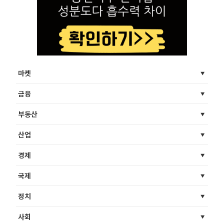
마켓
금융
부동산
산업
경제
국제
정치
사회