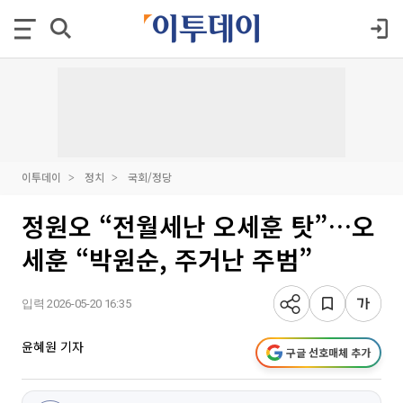
이투데이
정치
국회/정당
정원오 “전월세난 오세훈 탓”…오
세훈 “박원순, 주거난 주범”
입력 2026-05-20 16:35
윤혜원 기자
구글 선호매체 추가