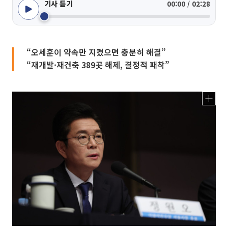
기사 듣기
00:00 / 02:28
“오세훈이 약속만 지켰으면 충분히 해결”
“재개발·재건축 389곳 해제, 결정적 패착”