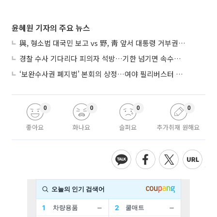
윤혜원 기자의 주요 뉴스
與, 형소법 대국민 보고 vs 野, 靑 앞서 대통령 거부권 촉구
경찰 수사 기다리다 피의자 석방…기한 넘기면 속수무책
‘보완수사권 폐지법’ 본회의 상정…여야 필리버스터 대치
0
0
0
0
좋아요
화나요
슬퍼요
추가취재 원해요