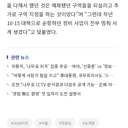
을 다해서 했던 것은 해제됐던 구역들을 되살리고 추
가로 구역 지정을 하는 것이었다”며 “그런데 작년
10·15 대책으로 순항하던 정비 사업이 전부 멈춰 서
게 생겼다”고 덧붙였다.
관련 뉴스
외통위, '나무호 피격' 집중 추궁…여야, '신중론' vs '정보 공유' 격돌
"어떻게 사람의 탈을 쓰고" 李대통령, 국무회의서도 '스타벅스' 저격
조현 “나무호 CCTV·분석결과 다음주 공개 가능…은폐 아닌 시점 문제”
‘경험 無도 환영’ 첫 일자리 도전 설명서
#2026지선
#서울
#정원오
#오세훈