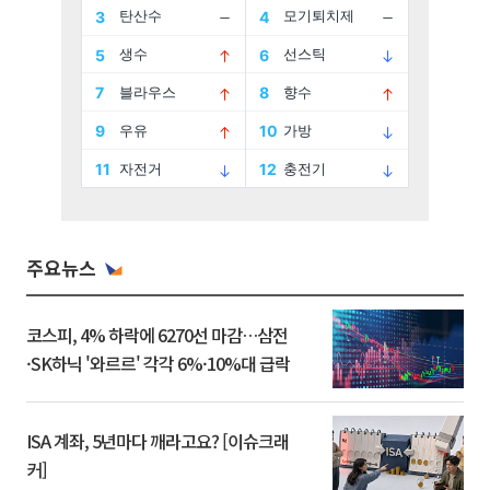
주요뉴스
코스피, 4% 하락에 6270선 마감…삼전
·SK하닉 '와르르' 각각 6%·10%대 급락
ISA 계좌, 5년마다 깨라고요? [이슈크래
커]