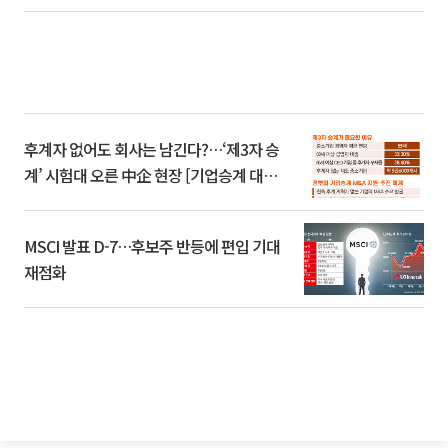
후계자 없어도 회사는 남긴다?…‘제3자 승
계’ 시험대 오른 中企 현장 [기업승계 대전
환]
MSCI 발표 D-7…후보주 반등에 편입 기대
재점화