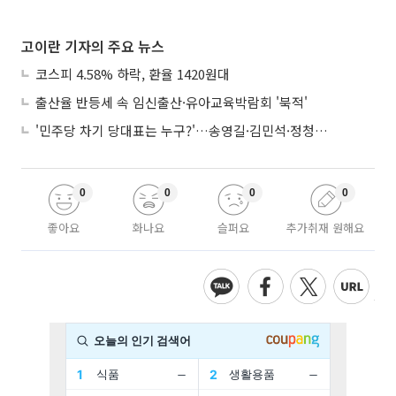
고이란 기자의 주요 뉴스
코스피 4.58% 하락, 환율 1420원대
출산율 반등세 속 임신출산·유아교육박람회 '북적'
'민주당 차기 당대표는 누구?'…송영길·김민석·정청래 토론회
0
0
0
0
좋아요
화나요
슬퍼요
추가취재 원해요