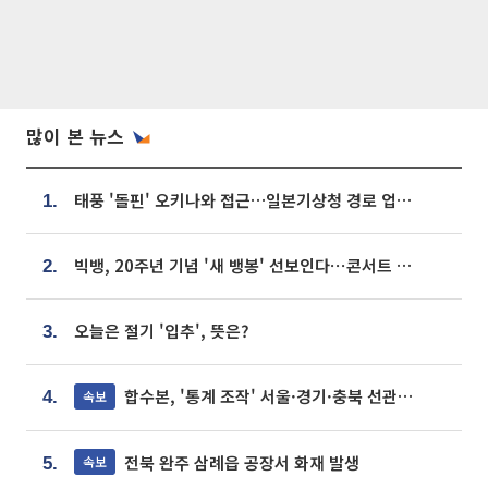
많이 본 뉴스
태풍 '돌핀' 오키나와 접근…일본기상청 경로 업데이트
1.
빅뱅, 20주년 기념 '새 뱅봉' 선보인다⋯콘서트 앞두고 팝업 개최
2.
오늘은 절기 '입추', 뜻은?
3.
합수본, '통계 조작' 서울·경기·충북 선관위 등 추가 압수수색
속보
4.
전북 완주 삼례읍 공장서 화재 발생
속보
5.