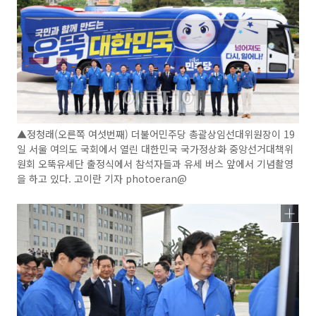
▲정청래(오른쪽 여섯번째) 더불어민주당 총괄상임선대위원장이 19
일 서울 여의도 국회에서 열린 대한민국 국가정상화 중앙선거대책위
원회 오뚝유세단 출정식에서 참석자들과 유세 버스 앞에서 기념촬영
을 하고 있다. 고이란 기자 photoeran@