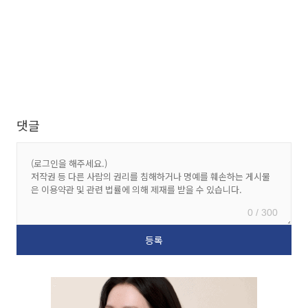
댓글
0 / 300