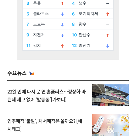
주요뉴스
22일 만에 다시 문 연 홈플러스…정상화 바
쁜데 재고 없어 ‘발동동’[가보니]
입추매직 '불발', 처서매직은 올까요? [해
시태그]