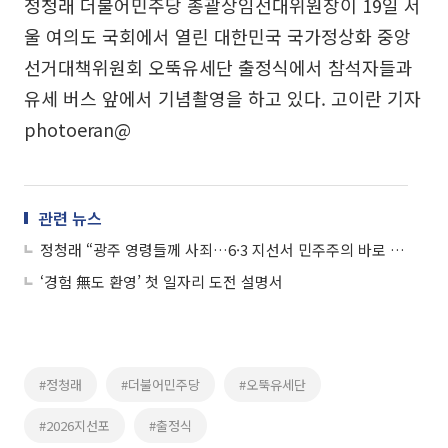
정청래 더불어민주당 총괄상임선대위원장이 19일 서
울 여의도 국회에서 열린 대한민국 국가정상화 중앙
선거대책위원회 오뚝유세단 출정식에서 참석자들과
유세 버스 앞에서 기념촬영을 하고 있다. 고이란 기자
photoeran@
관련 뉴스
정청래 “광주 영령들께 사죄…6·3 지선서 민주주의 바로 세울 것”
‘경험 無도 환영’ 첫 일자리 도전 설명서
#정청래
#더불어민주당
#오뚝유세단
#2026지선포
#출정식