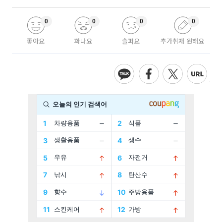
0
0
0
0
좋아요
화나요
슬퍼요
추가취재 원해요