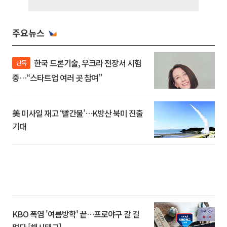
주요뉴스
한국 드론기술, 우크라 전장서 시험
단독
중…“스타트업 여러 곳 참여”
美 미사일 재고 ‘빨간불’…K방산 북미 진출
기대
KBO 폭염 '여름방학' 끝…프로야구 갈 길