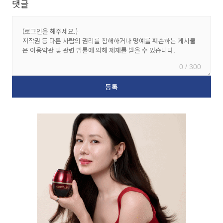
댓글
0 / 300