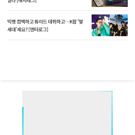
멀다 [해시태그]
빅뱅 컴백하고 튜이드 데뷔하고⋯K팝 '몇
세대'세요? [엔터로그]