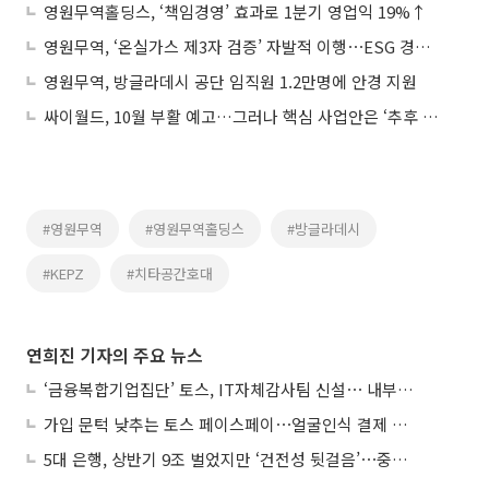
영원무역홀딩스, ‘책임경영’ 효과로 1분기 영업익 19%↑
영원무역, ‘온실가스 제3자 검증’ 자발적 이행⋯ESG 경영 실천
영원무역, 방글라데시 공단 임직원 1.2만명에 안경 지원
싸이월드, 10월 부활 예고…그러나 핵심 사업안은 ‘추후 공개’
#영원무역
#영원무역홀딩스
#방글라데시
#KEPZ
#치타공간호대
연희진 기자의 주요 뉴스
‘금융복합기업집단’ 토스, IT자체감사팀 신설⋯ 내부통제 강화
가입 문턱 낮추는 토스 페이스페이⋯얼굴인식 결제 확산 속도낸다
5대 은행, 상반기 9조 벌었지만 ‘건전성 뒷걸음’⋯중기대출 문턱 높아지나