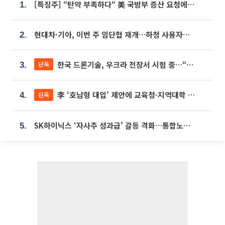
[특징주] “탄약 부족하다“ 美 국방부 증산 요청에⋯국내 방산주 급등세
1.
현대차·기아, 이번 주 임단협 재개…하청 사용자성 재심도 ‘변수’
2.
한국 드론기술, 우크라 전장서 시험 중…“스타트업 여러 곳 참여”
단독
3.
李 ‘호남형 대입’ 제안에 교육청·지역대학 서·논술형 입시 연계 '착수'
단독
4.
SK하이닉스 ‘자사주 성과급’ 갈등 격화…통합노조 출범 움직임
5.