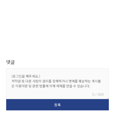
댓글
0 / 300