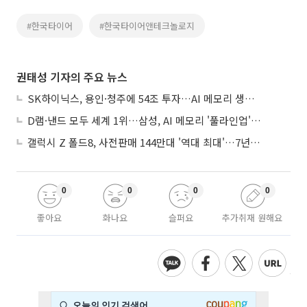
#한국타이어
#한국타이어앤테크놀로지
권태성 기자의 주요 뉴스
SK하이닉스, 용인·청주에 54조 투자…AI 메모리 생산기지 키운다
D램·낸드 모두 세계 1위…삼성, AI 메모리 '풀라인업'으로 승부
갤럭시 Z 폴드8, 사전판매 144만대 '역대 최대'…7년만에 갤노트10 기록 넘어
0
0
0
0
좋아요
화나요
슬퍼요
추가취재 원해요