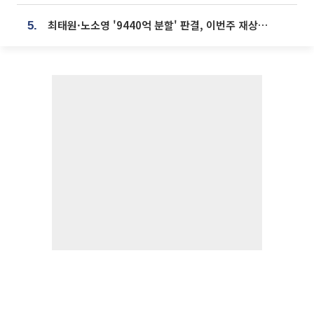
최태원·노소영 '9440억 분할' 판결, 이번주 재상고 여부 주목
5.