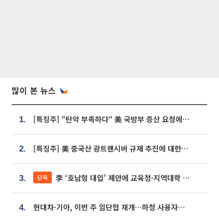
많이 본 뉴스
[특징주] “탄약 부족하다“ 美 국방부 증산 요청에⋯국내 방산주 급등세
1.
[특징주] 美 중국산 광트랜시버 규제 추진에 대한광통신 등 광통신株 강세
2.
李 ‘호남형 대입’ 제안에 교육청·지역대학 서·논술형 입시 연계 '착수'
단독
3.
현대차·기아, 이번 주 임단협 재개…하청 사용자성 재심도 ‘변수’
4.