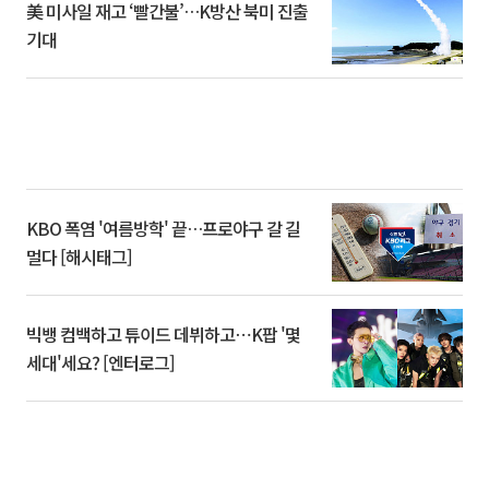
美 미사일 재고 ‘빨간불’…K방산 북미 진출
기대
KBO 폭염 '여름방학' 끝…프로야구 갈 길
멀다 [해시태그]
빅뱅 컴백하고 튜이드 데뷔하고⋯K팝 '몇
세대'세요? [엔터로그]