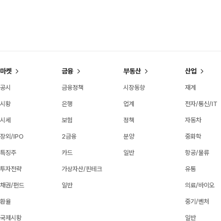
마켓
금융
부동산
산업
공시
금융정책
시장동향
재계
시황
은행
업계
전자/통신/IT
시세
보험
정책
자동차
장외/IPO
2금융
분양
중화학
특징주
카드
일반
항공/물류
투자전략
가상자산/핀테크
유통
채권/펀드
일반
의료/바이오
환율
중기/벤처
국제시황
일반