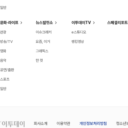
일반
문화·라이프
뉴스발전소
이투데이TV
스페셜리포트
관광
이슈크래커
e스튜디오
방송/TV
요즘, 이거
랭킹영상
영화
그래픽스
음악
한 컷
공연/출판
스포츠
일반
회사소개
이용약관
개인정보처리방침
청소년