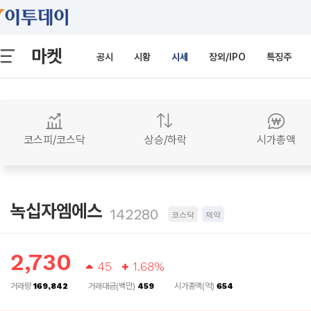
마켓
공시
시황
시세
장외/IPO
특징주
코스피/코스닥
상승/하락
시가총액
녹십자엠에스
142280
코스닥
제약
2,730
45
1.68%
거래량
169,842
거래대금(백만)
459
시가총액(억)
654