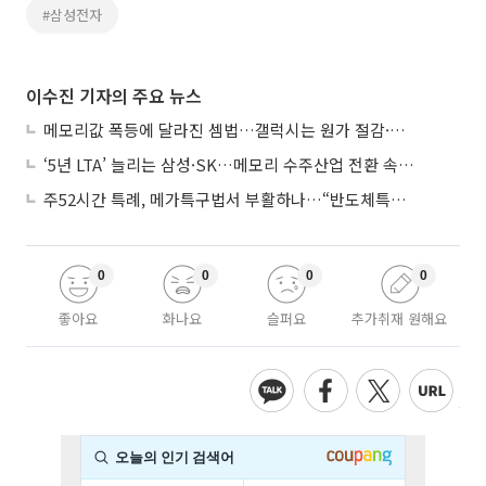
#삼성전자
이수진 기자의 주요 뉴스
메모리값 폭등에 달라진 셈법…갤럭시는 원가 절감·아이폰은 서비스 확대
‘5년 LTA’ 늘리는 삼성·SK…메모리 수주산업 전환 속 다른 셈법
주52시간 특례, 메가특구법서 부활하나…“반도체특별법 담겨야”
0
0
0
0
좋아요
화나요
슬퍼요
추가취재 원해요