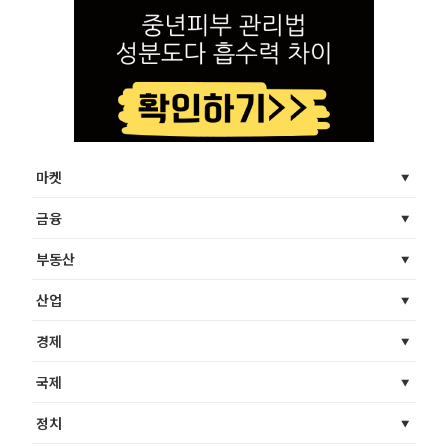
마켓
금융
부동산
산업
경제
국제
정치