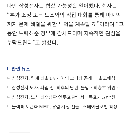
다만 삼성전자는 협상 가능성은 열어뒀다. 회사는
“추가 조정 또는 노조와의 직접 대화를 통해 마지막
까지 문제 해결을 위한 노력을 계속할 것”이라며 “그
동안 노력해준 정부에 감사드리며 지속적인 관심을
부탁드린다”고 밝혔다.
관련 뉴스
삼성전자, 업계 최초 6K 게이밍 모니터 공개…“초고해상도·OLED로 시장 공략 강화”
삼성전자 노사, 파업 전 '최후의 담판' 돌입⋯최승호 위원장 "끝까지 최선"
삼성전자, 노사 최후담판 앞두고 관망세…목표가 57만원 상향에도 보합
블랙록 토큰화 MMF, 유럽 시장 진출∙∙∙스테이블코인 확장