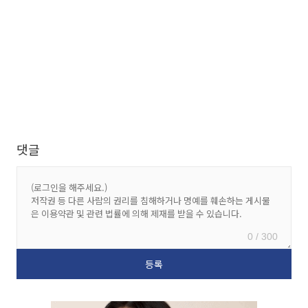
댓글
0 / 300