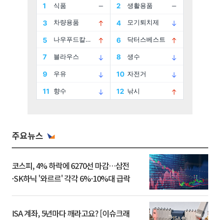
주요뉴스
코스피, 4% 하락에 6270선 마감…삼전
·SK하닉 '와르르' 각각 6%·10%대 급락
ISA 계좌, 5년마다 깨라고요? [이슈크래