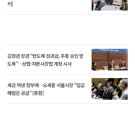
커]
김정관 장관 “반도체 성과급, 주총 승인 받
도록”…상법·자본시장법 개정 시사
세금 꺼낸 정부에…오세훈 서울시장 “집값
해법은 공급” [종합]