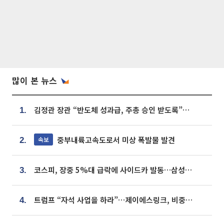
많이 본 뉴스
김정관 장관 “반도체 성과급, 주총 승인 받도록”…상법·자본시장법 개정 시사
1.
중부내륙고속도로서 미상 폭발물 발견
속보
2.
코스피, 장중 5%대 급락에 사이드카 발동…삼성·SK 동반 폭락
3.
트럼프 “자석 사업을 하라”…제이에스링크, 비중국 영구자석 공급망 구축 속도
4.