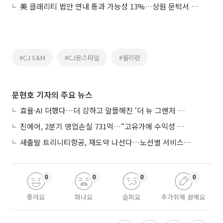
美 클래리티 법안 연내 통과 가능성 13%…상원 문턱서 제동
#CJ E&M
#CJ온스타일
#윌리런
문현호 기자의 주요 뉴스
효율·AI 더했다…더 강하고 알뜰해진 ‘더 뉴 그랜저 하이브리드’
진에어, 2분기 영업손실 731억…“고유가에 수익성 악화”
새출발 트리니티항공, 재도약 나선다…노선별 서비스 차별화
0
0
0
0
좋아요
화나요
슬퍼요
추가취재 원해요