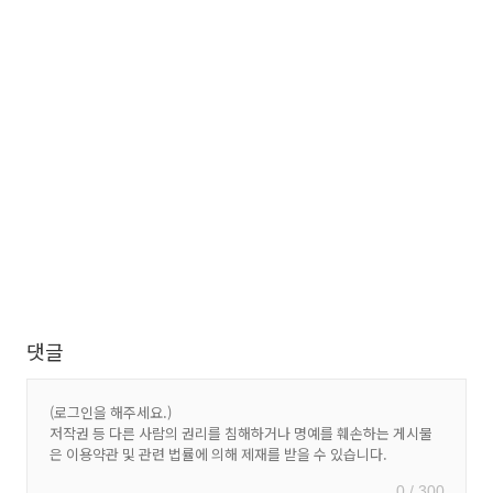
댓글
0 / 300