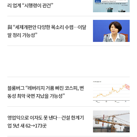
리 업계 “시행령이 관건”
與 “세제개편안 다양한 목소리 수렴…이달
말 정리 가능성”
블룸버그 “레버리지 거품 빠진 코스피, 변
동성 최악 국면 지났을 가능성”
영업익으로 이자도 못 낸다…건설 한계기
업 5년 새 62→173곳