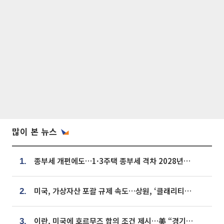
많이 본 뉴스
종부세 개편에도…1·3주택 종부세 격차 2028년부터 확대
1.
미국, 가상자산 포괄 규제 속도…상원, ‘클래리티법’ 9월 절차투표 추진
2.
이란, 미국에 호르무즈 합의 조건 제시…美 “경기 아직 안 끝나” [종합]
3.