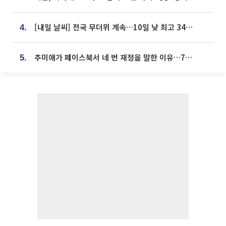
[내일 날씨] 전국 무더위 계속…10일 낮 최고 34도 육박
4.
추미애가 페이스북서 네 번 재정을 말한 이유…7700억 추경 열쇠는 도의회에
5.