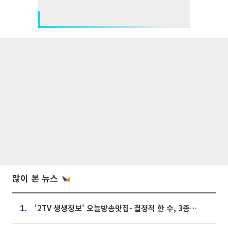
많이 본 뉴스
'2TV 생생정보' 오늘방송맛집- 결정적 한 수, 3종 메밀면! 메밀 소바 맛집 '의○○○○'
1.