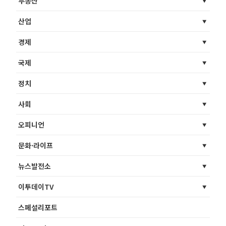
부동산
산업
경제
국제
정치
사회
오피니언
문화·라이프
뉴스발전소
이투데이TV
스페셜리포트