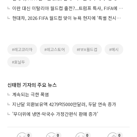
이란 대신 이탈리아 월드컵 출전?...트럼프 특사, FIFA에 제안
현대차, 2026 FIFA 월드컵 맞이 뉴욕 현지에 ‘특별 전시관’ 연다
#레고코리아
#레고스토어
#FIFA월드컵
#메시
#호날두
신태현 기자의 주요 뉴스
계속되는 극한 폭염
지난달 외환보유액 4279억5000만달러, 두달 연속 증가
'무더위에 냉면-막국수 가정간편식 판매 증가'
0
0
0
0