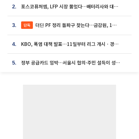
포스코퓨처엠, LFP 시장 뚫었다…배터리사와 대규모 장기 공급 합의
2.
더딘 PF 정리 돌파구 찾는다…금감원, 1년 반 만에 매각설명회 재개
단독
3.
KBO, 폭염 대책 발표⋯11일부터 리그 개시ㆍ경기 오후 7시 시작
4.
정부 공급카드 임박…서울시 협의·주민 설득이 성패 가른다 [부동산 해법 전쟁]
5.