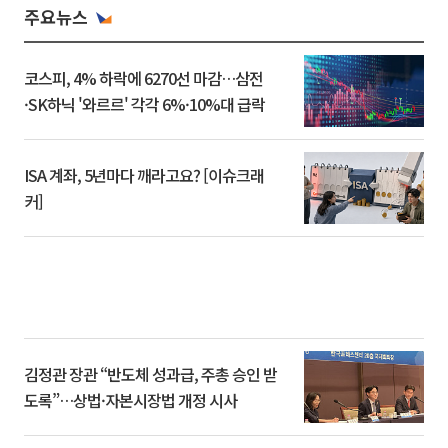
주요뉴스
코스피, 4% 하락에 6270선 마감…삼전
·SK하닉 '와르르' 각각 6%·10%대 급락
ISA 계좌, 5년마다 깨라고요? [이슈크래
커]
김정관 장관 “반도체 성과급, 주총 승인 받
도록”…상법·자본시장법 개정 시사