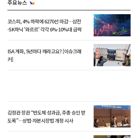
주요뉴스
코스피, 4% 하락에 6270선 마감…삼전
·SK하닉 '와르르' 각각 6%·10%대 급락
ISA 계좌, 5년마다 깨라고요? [이슈크래
커]
김정관 장관 “반도체 성과급, 주총 승인 받
도록”…상법·자본시장법 개정 시사