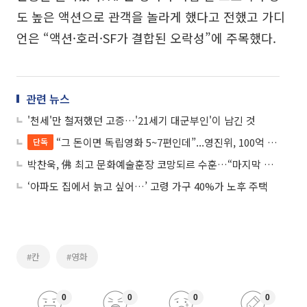
도 높은 액션으로 관객을 놀라게 했다고 전했고 가디
언은 “액션·호러·SF가 결합된 오락성”에 주목했다.
관련 뉴스
'천세'만 철저했던 고증…'21세기 대군부인'이 남긴 것
“그 돈이면 독립영화 5~7편인데”...영진위, 100억 이상 영화 ‘추경 지원’ 반발
단독
박찬욱, 佛 최고 문화예술훈장 코망되르 수훈…“마지막 소원은 프랑스 영화 연출”
‘아파도 집에서 늙고 싶어…’ 고령 가구 40%가 노후 주택
#칸
#영화
0
0
0
0