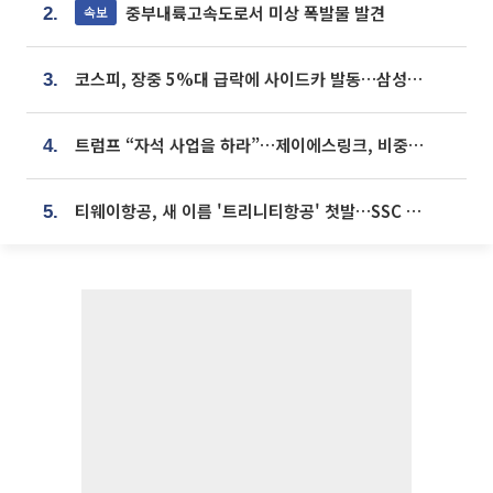
중부내륙고속도로서 미상 폭발물 발견
속보
2.
코스피, 장중 5%대 급락에 사이드카 발동…삼성·SK 동반 폭락
3.
트럼프 “자석 사업을 하라”…제이에스링크, 비중국 영구자석 공급망 구축 속도
4.
티웨이항공, 새 이름 '트리니티항공' 첫발…SSC 전략 본격화
5.