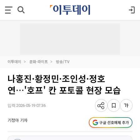
이투데이
문화·라이프
방송/TV
나홍진·황정민·조인성·정호
연…'호프' 칸 포토콜 현장 모습
입력 2026-05-19 07:36
기정아 기자
구글 선호매체 추가