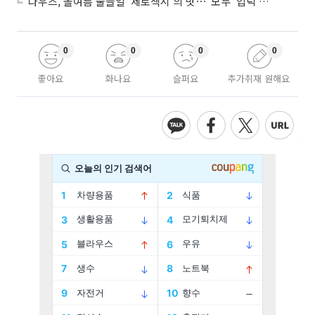
나우즈, 올여름 물들일 '제로섹시'의 맛⋯"모두 '입덕'시킬 것"
0
0
0
0
좋아요
화나요
슬퍼요
추가취재 원해요