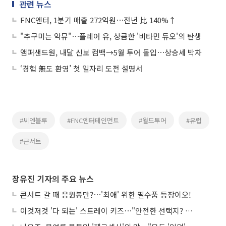
관련 뉴스
FNC엔터, 1분기 매출 272억원⋯전년 比 140%↑
"추구미는 악뮤"⋯플레어 유, 상큼한 '비타민 듀오'의 탄생
앰퍼샌드원, 내달 신보 컴백→5월 투어 돌입⋯상승세 박차
‘경험 無도 환영’ 첫 일자리 도전 설명서
#씨엔블루
#FNC엔터테인먼트
#월드투어
#유럽
#콘서트
장유진 기자의 주요 뉴스
콘서트 갈 때 응원봉만?⋯'최애' 위한 필수품 등장이오!
이것저것 '다 되는' 스트레이 키즈⋯"안전한 선택지? 도전이 재밌죠"