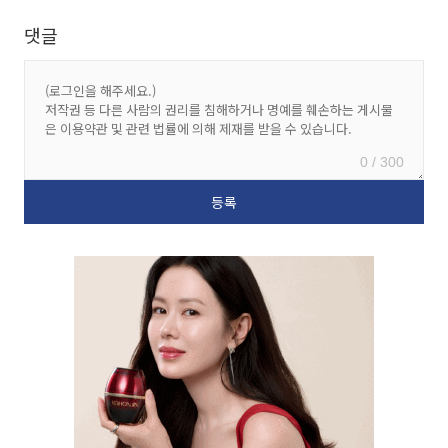
댓글
0 / 300