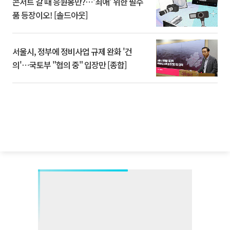
콘서트 갈 때 응원봉만?⋯'최애' 위한 필수
품 등장이오! [솔드아웃]
서울시, 정부에 정비사업 규제 완화 '건
의'⋯국토부 "협의 중" 입장만 [종합]