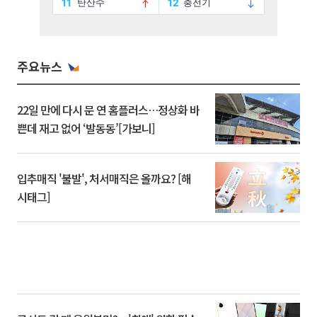
주요뉴스
22일 만에 다시 문 연 홈플러스…정상화 바
쁜데 재고 없어 ‘발동동’[가보니]
입추매직 '불발', 처서매직은 올까요? [해
시태그]