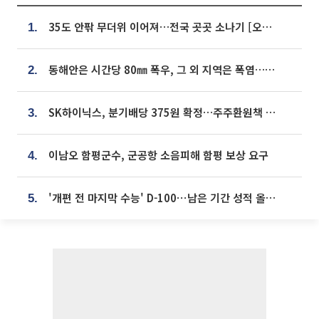
35도 안팎 무더위 이어져…전국 곳곳 소나기 [오늘 날씨]
1.
동해안은 시간당 80㎜ 폭우, 그 외 지역은 폭염…‘극과 극 날씨’
2.
SK하이닉스, 분기배당 375원 확정…주주환원책 9월로 앞당겨 발표
3.
이남오 함평군수, 군공항 소음피해 함평 보상 요구
4.
'개편 전 마지막 수능' D-100⋯남은 기간 성적 올릴 전략은
5.