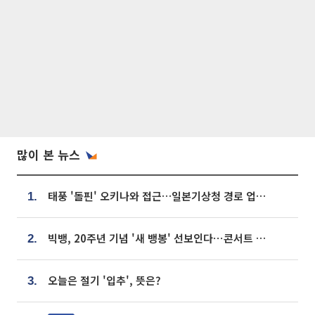
많이 본 뉴스
태풍 '돌핀' 오키나와 접근…일본기상청 경로 업데이트
1.
빅뱅, 20주년 기념 '새 뱅봉' 선보인다⋯콘서트 앞두고 팝업 개최
2.
오늘은 절기 '입추', 뜻은?
3.