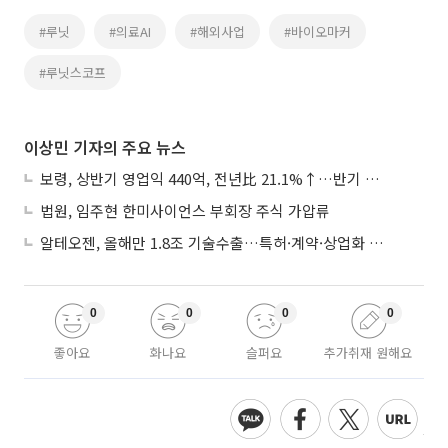
#루닛
#의료AI
#해외사업
#바이오마커
#루닛스코프
이상민 기자의 주요 뉴스
보령, 상반기 영업익 440억, 전년比 21.1%↑…반기 역대 최대
법원, 임주현 한미사이언스 부회장 주식 가압류
알테오젠, 올해만 1.8조 기술수출…특허·계약·상업화 ‘삼박자’
0
0
0
0
좋아요
화나요
슬퍼요
추가취재 원해요