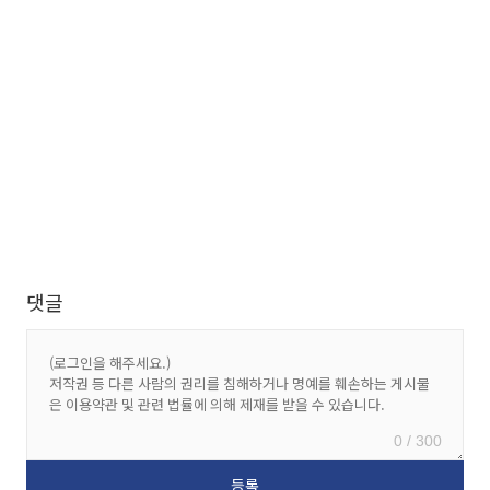
댓글
0 / 300