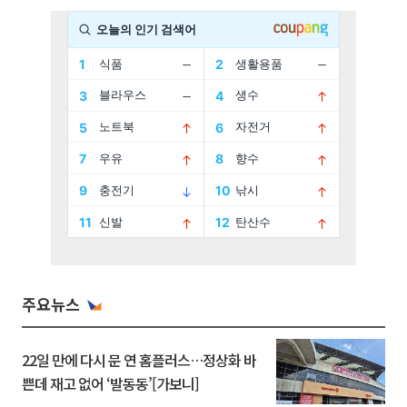
주요뉴스
22일 만에 다시 문 연 홈플러스…정상화 바
쁜데 재고 없어 ‘발동동’[가보니]