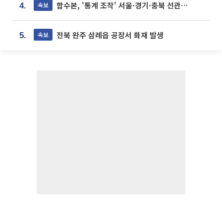
합수본, '통계 조작' 서울·경기·충북 선관위 등 추가 압수수색
속보
4.
전북 완주 삼례읍 공장서 화재 발생
속보
5.