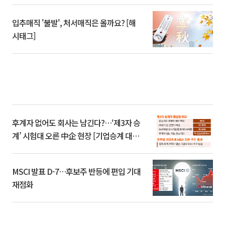
입추매직 '불발', 처서매직은 올까요? [해
시태그]
후계자 없어도 회사는 남긴다?…‘제3자 승
계’ 시험대 오른 中企 현장 [기업승계 대전
환]
MSCI 발표 D-7…후보주 반등에 편입 기대
재점화