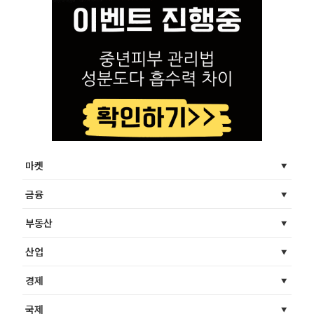
마켓
금융
부동산
산업
경제
국제