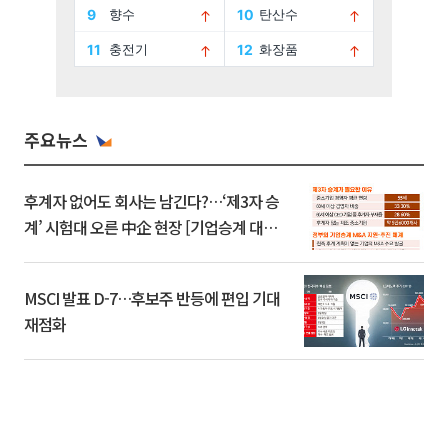
주요뉴스
후계자 없어도 회사는 남긴다?…‘제3자 승
계’ 시험대 오른 中企 현장 [기업승계 대전
환]
MSCI 발표 D-7…후보주 반등에 편입 기대
재점화