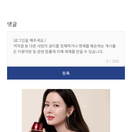
댓글
0 / 300