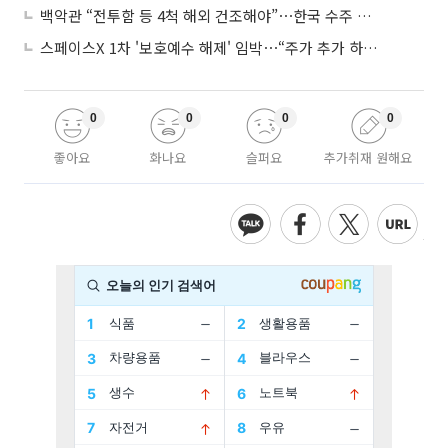
백악관 “전투함 등 4척 해외 건조해야”⋯한국 수주 기대
스페이스X 1차 '보호예수 해제' 임박⋯“주가 추가 하락 가능성”
0
0
0
0
좋아요
화나요
슬퍼요
추가취재 원해요