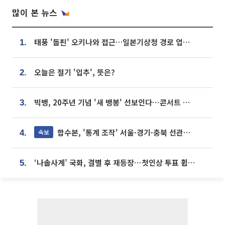
많이 본 뉴스
태풍 '돌핀' 오키나와 접근…일본기상청 경로 업데이트
1.
오늘은 절기 '입추', 뜻은?
2.
빅뱅, 20주년 기념 '새 뱅봉' 선보인다⋯콘서트 앞두고 팝업 개최
3.
합수본, '통계 조작' 서울·경기·충북 선관위 등 추가 압수수색
속보
4.
‘나솔사계’ 국화, 결별 후 재등장⋯첫인상 투표 휩쓸고 ‘인기녀’ 등극
5.