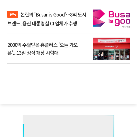
논란의 'Busan is Good'…8억 도시
단독
브랜드, 용산 대통령실 CI 업체가 수행
2000억 수혈받은 홈플러스 ‘오늘 가오
픈’...13일 정식 개장 시험대