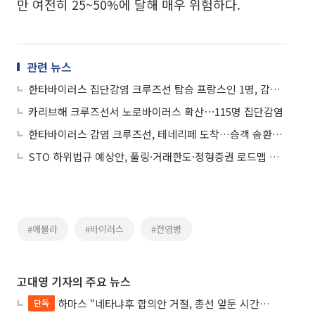
만 여전히 25~50%에 달해 매우 위험하다.
관련 뉴스
한타바이러스 집단감염 크루즈선 탑승 프랑스인 1명, 감염 증상 발생해
카리브해 크루즈선서 노로바이러스 확산⋯115명 집단감염
한타바이러스 감염 크루즈선, 테네리페 도착…승객 송환작전 돌입
STO 하위법규 예상안, 풀링·거래한도·정형증권 로드맵 제시
#에볼라
#바이러스
#전염병
고대영 기자의 주요 뉴스
하마스 “네타냐후 합의안 거절, 총선 앞둔 시간 끌기”
단독