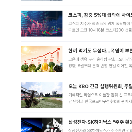
규장 종가보다 29.98% 내린 116만8
규시장과 달
코스피, 장중 5%대 급락에 사이
코스피 지수가 장중 5% 넘게 폭락하며
따르면 오전 10시18분 코스피200 
정지됐다. 발동 시점 당시 코스피200 선
록했다.
한끼 먹기도 무섭다...폭염이 부
고온에 생육 부진·출하량 감소…오이·참외
영향, 8월부터 본격 반영 연일 이어진 
고온에 취약한 시금치와 상추 등 잎채소뿐
오늘 KBO 긴급 실행위원회, 주
기록적인 폭염으로 이틀간 멈춰 선 프로야
단 단장과 한국프로야구선수협회 관계자가
5일 “최근 전국적으로 폭염이 지속되면
KBO리그와
삼성전자·SK하이닉스 “주주 환원
삼성전자와 SK하이닉스가 주주환원 강화 방안 마련에 나설