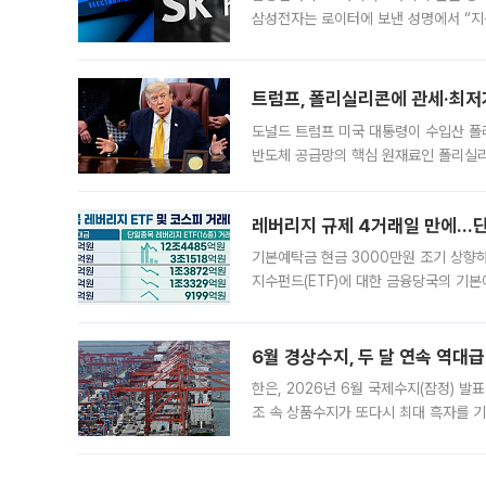
삼성전자는 로이터에 보낸 성명에서 “지
트럼프, 폴리실리콘에 관세·최저
도널드 트럼프 미국 대통령이 수입산 
반도체 공급망의 핵심 원재료인 폴리실리
로 한국 기업에 미칠 영향에도 관심이 
레버리지 규제 4거래일 만에…단일
기본예탁금 현금 3000만원 조기 상향하
지수펀드(ETF)에 대한 금융당국의 기본
13분의 1수준으로 급감했다. 6일 한국
한 가운데
6월 경상수지, 두 달 연속 역대급
한은, 2026년 6월 국제수지(잠정) 발
조 속 상품수지가 또다시 최대 흑자를 
다. 한국은행이 6일 발표한 '2026년 
집계됐다