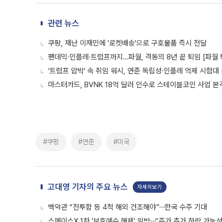
관련 뉴스
쿠팡, 재난 이재민에 '로켓배송'으로 구호물품 즉시 전달
팬데믹·인플레·트럼프까지…파월, 격동의 8년 끝 퇴임 [파월 퇴
‘트럼프 압박’ 속 취임 워시, 연준 독립성·인플레 억제 시험대 
마스터카드, BVNK 18억 달러 인수로 스테이블코인 사업 본
#쿠팡
#연준
#미국
고대영 기자의 주요 뉴스
자세히보기
백악관 “전투함 등 4척 해외 건조해야”⋯한국 수주 기대
스페이스X 1차 '보호예수 해제' 임박⋯“주가 추가 하락 가능성