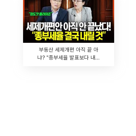
부동산 세제개편 아직 끝 아
냐? "종부세율 발표보다 내릴
것" 장기거주·양도세 전망 I 집
땅지성 I 김인만, 진미윤