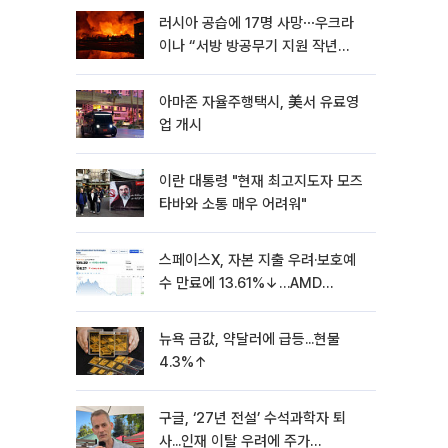
러시아 공습에 17명 사망⋯우크라
이나 “서방 방공무기 지원 작년
30% 수준”
아마존 자율주행택시, 美서 유료영
업 개시
이란 대통령 "현재 최고지도자 모즈
타바와 소통 매우 어려워"
스페이스X, 자본 지출 우려·보호예
수 만료에 13.61%↓…AMD
7.04%↓ [뉴욕증시 무버]
뉴욕 금값, 약달러에 급등...현물
4.3%↑
구글, ‘27년 전설’ 수석과학자 퇴
사...인재 이탈 우려에 주가