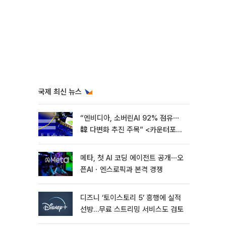
국제 최신 뉴스
“엔비디아, 소버린AI 92% 점유⋯
韓 다변화 추진 주목” <카운터포인
트리서치>
메타, 첫 AI 코딩 에이전트 공개⋯오
픈AIㆍ엔스로픽과 본격 경쟁
디즈니 ‘토이스토리 5’ 흥행에 실적
선방…무료 스트리밍 서비스도 검토