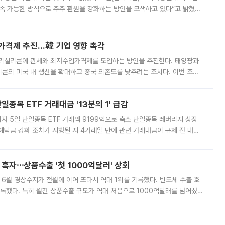
속 가능한 방식으로 주주 환원을 강화하는 방안을 모색하고 있다”고 밝혔다.
그러면서 자세한 내용은 “조만간 공개할 예정”이라고 덧붙였다. SK하이닉스도 로이터에 전달한 성명에서 “연
가격제 추진…韓 기업 영향 촉각
폴리실리콘에 관세와 최저수입가격제를 도입하는 방안을 추진한다. 태양광과
콘의 미국 내 생산을 확대하고 중국 의존도를 낮추려는 조치다. 이번 조처
쏠리고 있다. 5일(현지시간) 블룸버그통신에 따르면 미국 행정부 내에서는
종목 ETF 거래대금 '13분의 1' 급감
자 5일 단일종목 ETF 거래액 9199억으로 축소 단일종목 레버리지 상장
예탁금 강화 조치가 시행된 지 4거래일 만에 관련 거래대금이 규제 전 대비
거래소에 따르면 전날 코스피 시장 전체 거래대금은 25조2129억원을 기록
 흑자⋯상품수출 '첫 1000억달러' 상회
표 6월 경상수지가 전월에 이어 또다시 역대 1위를 기록했다. 반도체 수출 호
기록했다. 특히 월간 상품수출 규모가 역대 처음으로 1000억달러를 넘어섰
6월 국제수지(잠정)'에 따르면 6월 경상수지는 497억3000만달러 흑자로