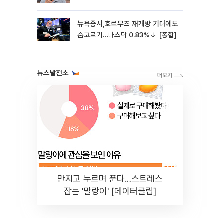
4%↓[마켓핫]
뉴욕증시,호르무즈 재개방 기대에도
숨고르기…나스닥 0.83%↓ [종합]
뉴스발전소
만지고 누르며 푼다…스트레스
잡는 '말랑이' [데이터클립]