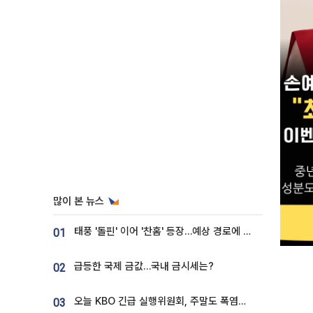
많이 본 뉴스
태풍 '돌핀' 이어 '찬홈' 등장…예상 경로에 한국 '한숨'
01
급등한 국제 금값…국내 금시세는?
02
오늘 KBO 긴급 실행위원회, 주말도 폭염취소 될까
03