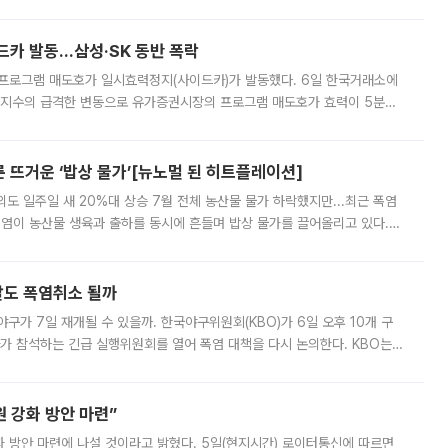
000원에 거래됐다. 거래량은 11주에 불과했으나, 최초 가격 결정이 기존 정
드카 발동…삼성·SK 동반 폭락
 프로그램 매도호가 일시효력정지(사이드카)가 발동했다. 6일 한국거래소에
선물지수의 급격한 변동으로 유가증권시장의 프로그램 매도호가 효력이 5분간
물지수는 전 거래일 종가 대비 52.48포인트(5.04%) 내린 987.24를 기
른 뜨거운 ‘밥상 물가’[뉴노멀 된 히트플레이션]
도 일주일 새 20%대 상승 7월 전체 농산물 물가 하락했지만...최근 폭염
폭염이 농산물 생육과 출하를 동시에 흔들며 밥상 물가를 끌어올리고 있다.
 아니라 오이와 참외, 브로콜리 가격까지 일주일 새 두 자릿수로 뛰었다.
말도 폭염취소 될까
구가 7일 재개될 수 있을까. 한국야구위원회(KBO)가 6일 오후 10개 구
 참석하는 긴급 실행위원회를 열어 폭염 대책을 다시 논의한다. KBO는
서 관람객과 선수단의 안전 위험 상황이 발생했다”며 5∼6일 예정됐던
 강화 방안 마련”
 것이라고 밝혔다. 5일(현지시간) 로이터통신에 따르면