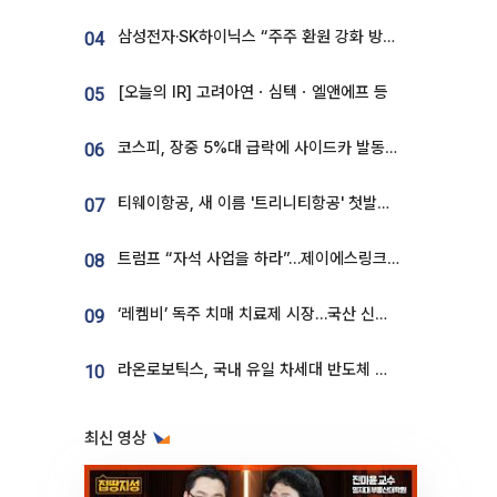
삼성전자·SK하이닉스 “주주 환원 강화 방안 마련”
04
[오늘의 IR] 고려아연ㆍ심텍ㆍ엘앤에프 등
05
코스피, 장중 5%대 급락에 사이드카 발동…삼성·SK 동반 폭락
06
티웨이항공, 새 이름 '트리니티항공' 첫발…SSC 전략 본격화
07
트럼프 “자석 사업을 하라”…제이에스링크, 비중국 영구자석 공급망 구축 속도
08
‘레켐비’ 독주 치매 치료제 시장…국산 신약 등장하나
09
라온로보틱스, 국내 유일 차세대 반도체 공정 로봇 개발 ‘고객사 테스트 진행’
10
최신 영상