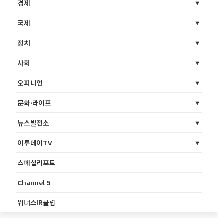
경제
국제
정치
사회
오피니언
문화·라이프
뉴스발전소
이투데이TV
스페셜리포트
Channel 5
위너스IR클럽