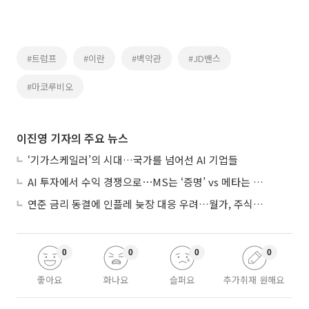
#트럼프
#이란
#백악관
#JD밴스
#마코루비오
이진영 기자의 주요 뉴스
‘기가스케일러’의 시대…국가를 넘어선 AI 기업들
AI 투자에서 수익 경쟁으로⋯MS는 ‘증명’ vs 메타는 ‘숙제’
연준 금리 동결에 인플레 늦장 대응 우려…월가, 주식도 채권도 던졌다
0
0
0
0
좋아요
화나요
슬퍼요
추가취재 원해요