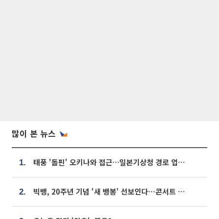
많이 본 뉴스
태풍 '돌핀' 오키나와 접근…일본기상청 경로 업데이트
1.
빅뱅, 20주년 기념 '새 뱅봉' 선보인다⋯콘서트 앞두고 팝업 개최
2.