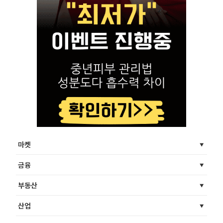
마켓
금융
부동산
산업