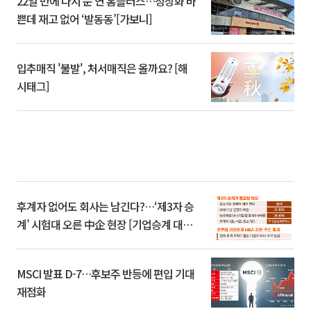
22일 만에 다시 문 연 홈플러스…정상화 바
쁜데 재고 없어 ‘발동동’[가보니]
입추매직 '불발', 처서매직은 올까요? [해
시태그]
후계자 없어도 회사는 남긴다?…‘제3자 승
계’ 시험대 오른 中企 현장 [기업승계 대전
환]
MSCI 발표 D-7…후보주 반등에 편입 기대
재점화