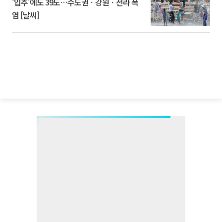
'입추'에도 39도⋯수도권ㆍ강원ㆍ전라 폭
염 [날씨]