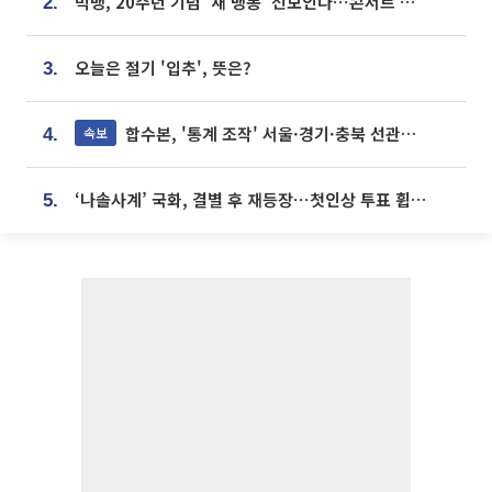
빅뱅, 20주년 기념 '새 뱅봉' 선보인다⋯콘서트 앞두고 팝업 개최
2.
오늘은 절기 '입추', 뜻은?
3.
합수본, '통계 조작' 서울·경기·충북 선관위 등 추가 압수수색
속보
4.
‘나솔사계’ 국화, 결별 후 재등장⋯첫인상 투표 휩쓸고 ‘인기녀’ 등극
5.