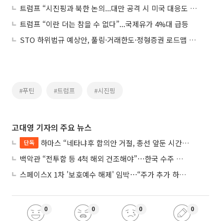
트럼프 “시진핑과 북한 논의...대만 공격 시 미국 대응도 물어”
트럼프 “이란 더는 참을 수 없다”...국제유가 4%대 급등
STO 하위법규 예상안, 풀링·거래한도·정형증권 로드맵 제시
#푸틴
#트럼프
#시진핑
고대영 기자의 주요 뉴스
하마스 “네타냐후 합의안 거절, 총선 앞둔 시간 끌기”
단독
백악관 “전투함 등 4척 해외 건조해야”⋯한국 수주 기대
스페이스X 1차 '보호예수 해제' 임박⋯“주가 추가 하락 가능성”
0
0
0
0