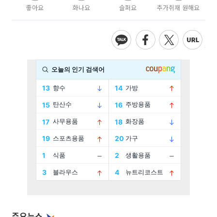
좋아요
화나요
슬퍼요
추가취재 원해요
주요뉴스