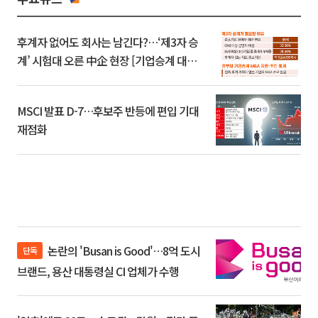
후계자 없어도 회사는 남긴다?…‘제3자 승
계’ 시험대 오른 中企 현장 [기업승계 대전
환]
MSCI 발표 D-7…후보주 반등에 편입 기대
재점화
논란의 'Busan is Good'…8억 도시
단독
브랜드, 용산 대통령실 CI 업체가 수행