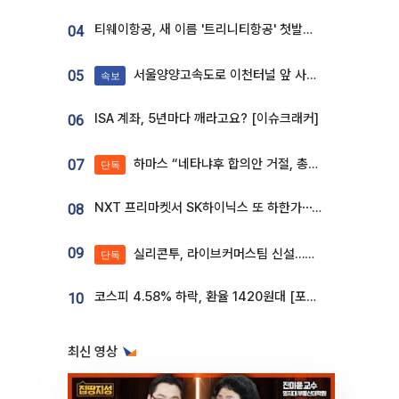
티웨이항공, 새 이름 '트리니티항공' 첫발…SSC 전략 본격화
04
서울양양고속도로 이천터널 앞 사고 발생
05
속보
ISA 계좌, 5년마다 깨라고요? [이슈크래커]
06
하마스 “네타냐후 합의안 거절, 총선 앞두고 시간 끌기”
07
단독
NXT 프리마켓서 SK하이닉스 또 하한가⋯‘11주 거래’에 시초가 왜곡
08
09
실리콘투, 라이브커머스팀 신설…K뷰티 ‘글로벌 판매망’ 확대[K뷰티 라방戰]
단독
코스피 4.58% 하락, 환율 1420원대 [포토]
10
최신 영상