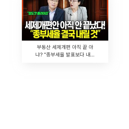
부동산 세제개편 아직 끝 아
냐? "종부세율 발표보다 내릴
것" 장기거주·양도세 전망 I 집
땅지성 I 김인만, 진미윤