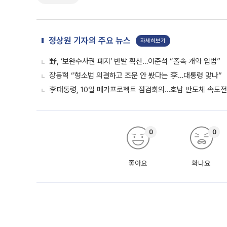
정상원 기자의 주요 뉴스
자세히보기
野, ‘보완수사권 폐지’ 반발 확산…이준석 “졸속 개악 입법”
장동혁 “형소법 의결하고 조문 안 봤다는 李…대통령 맞나”
李대통령, 10일 메가프로젝트 점검회의…호남 반도체 속도전
0
0
좋아요
화나요