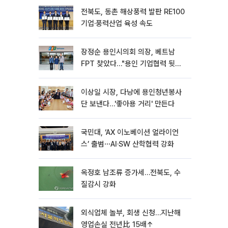
전북도, 동촌 해상풍력 발판 RE100
기업·풍력산업 육성 속도
장정순 용인시의회 의장, 베트남
FPT 찾았다…"용인 기업협력 뒷받
침"
이상일 시장, 다낭에 용인청년봉사
단 보낸다…'좋아용 거리' 만든다
국민대, ‘AX 이노베이션 얼라이언
스’ 출범⋯AI·SW 산학협력 강화
옥정호 남조류 증가세…전북도, 수
질감시 강화
외식업체 놀부, 회생 신청…지난해
영업손실 전년比 15배↑