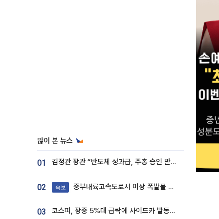
많이 본 뉴스
김정관 장관 “반도체 성과급, 주총 승인 받도록”…상법·자본시장법 개정 시사
01
중부내륙고속도로서 미상 폭발물 발견
02
속보
코스피, 장중 5%대 급락에 사이드카 발동…삼성·SK 동반 폭락
03