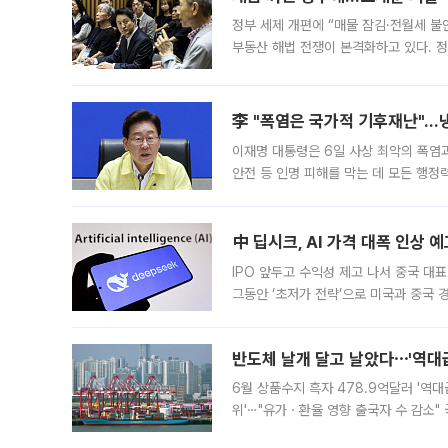
정부 세제 개편에 “매물 잠김·전월세 불
부동산 해법 전쟁이 본격화하고 있다. 
드를 꺼내자 서울시는 전·월세 부담만 
李 "폭염은 국가적 기후재난"…냉
이재명 대통령은 6일 사상 최악의 폭염
안전 등 인명 피해를 막는 데 모든 행
인프라 확충 계획을 내년도 예산안에 반
中 딥시크, AI 가격 대폭 인상 
IPO 앞두고 수익성 제고 나서 중국 대표
그동안 ‘초저가 전략’으로 미국과 중국
가된다. 블룸버그통신에 따르면 딥시크는
반도체 날개 달고 날았다⋯'역대급
6월 상품수지 흑자 478.9억달러 '역대
위'⋯"유가ㆍ환율 영향 출국자 수 감소" 
급 수출 호조가 매달 이어지면서 6월 