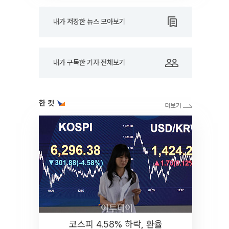
내가 저장한 뉴스 모아보기
내가 구독한 기자 전체보기
한 컷
코스피 4.58% 하락, 환율