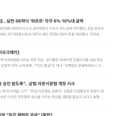
감…삼전·SK하닉 '와르르' 각각 6%·10%대 급락
삼성전자와 SK하이닉스가 급락하면서 지수가 4% 넘게 하락했다. 6일 한국거
비 301.88포인트(4.58%) 내린 6296.38에 장을 마감했다. 전장보다
스피는 장중 한때 6550.94까지 오르기도 했으나 6238.32까지 밀리기도 했
[이슈크래커]
 전액 비과세일반 ISA는 최장 5년…손익통산·과세이연 단절미사용 납입 한도
납입액 10% 소득공제…“10% 환급”은 아냐 “오랫동안 운용하라더니 이제
 ‘만능 절세 통장’으로 불리는 개인종합자산관리계좌(ISA)가 두 갈래로 개
주총 승인 받도록”…상법·자본시장법 개정 시사
닌 투자 이어갈 시기” “주52시간제도 손봐야” 김정관 산업통상부 장관이 반
 수준 이상은 주주총회 승인을 거치는 방안을 검토할 필요가 있다고 밝혔다.
배구조와 주주권 강화 논의가 이어지는 가운데, 핵심 연구인력에 대한
 “집값 해법은 공급” [종합]