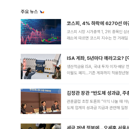
주요 뉴스
코스피, 4% 하락에 6270선 마
코스피 시장 시가총액 1, 2위 종목인 
래소에 따르면 코스피 지수는 전 거래일 대
1.81% 내린 6478.75에 출발한 코
다. 이날 오전
ISA 계좌, 5년마다 깨라고요? 
생산적금융 ISA, 국내 투자 이자·배당
이월도 폐지…기존 계좌까지 적용청년형 
는 5년마다 계좌를 해지하라는 건가요?”
편을
김정관 장관 “반도체 성과급, 
관훈클럽 초청 토론회 “이익 나눌 때 아
도체 업계의 성과급 지급과 관련해 일정
최근 상법·자본시장법 개정으로 기업 지
세금 꺼낸 정부에…오세훈 서울시장