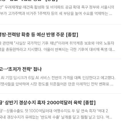
안” 우려재개발·재건축 활성화 및 비아파트 공급 확대 촉구 정부와 서울시의
정부가 고가주택과 비거주 1주택자 등의 세 부담을 높여 수요를 억제하는 카
키울 것이라며 세금이 아닌 공급이 근본적인 처방이라고 전면 반박했다.
방·전력망 확충 등 예산 반영 주문 [종합]
과 관련해 "사실상 국가적인 기후 재난"이라며 취약계층 보호와 야외 노동자
정력을 총동원하라고 지시했다. 아울러 반복되는 극한 기후에 대비해 폭염 대응
영하는 방안도 검토하라고 주문했다. 이 대통령은 이날 폭염·가뭄 대
예고⋯‘초저가 전략’ 접나
 AI 기업 딥시크가 6일 AI 서비스 전반의 가격을 대폭 인상한다고 예고했다.
 경쟁사들을 압박하며 시장 판도를 뒤흔들어온 만큼 이례적인 전략 변화로 평
 이날 공지를 통해 구체적인 인상 폭은 공개하지 않았지만 상당한 수
' 상반기 경상수지 흑자 2000억달러 육박 [종합]
급'⋯상품수출도 첫 1000억달러대 여행수지도 두 달 연속 흑자 '역대 2
국내 경상수지가 유례없는 '반도체 수출' 날개를 달고 훨훨 날고 있다. 역대
경상수지 뿐 아니라 상반기 경상수지 흑자도 2000억달러에 근접하며 사상 최