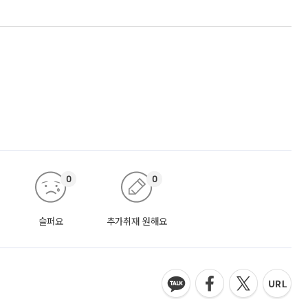
0
0
슬퍼요
추가취재 원해요