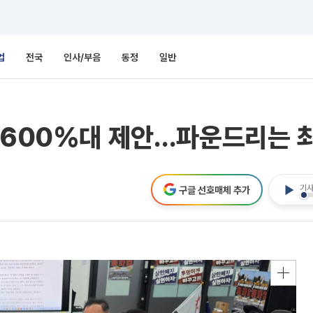
업
전국
인사/부음
동정
일반
 600%대 제안…파운드리는 최
기사
구글 선호매체 추가