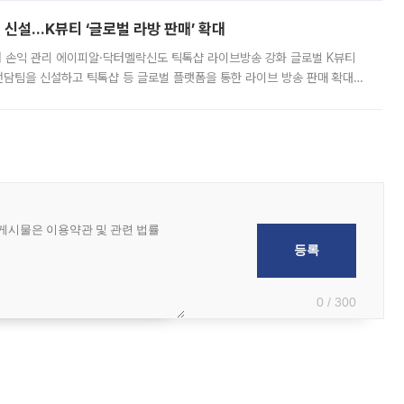
신설…K뷰티 ‘글로벌 라방 판매’ 확대
터 손익 관리 에이피알·닥터멜락신도 틱톡샵 라이브방송 강화 글로벌 K뷰티
담팀을 신설하고 틱톡샵 등 글로벌 플랫폼을 통한 라이브 방송 판매 확대에
급하는 데서 한발 더 나아가 방송 기획과 상품 구성, 출연자 섭외, 손익
0 / 300