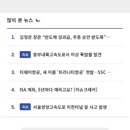
많이 본 뉴스
김정관 장관 “반도체 성과급, 주총 승인 받도록”…상법·자본시장법 개정 시사
1.
중부내륙고속도로서 미상 폭발물 발견
속보
2.
티웨이항공, 새 이름 '트리니티항공' 첫발…SSC 전략 본격화
3.
ISA 계좌, 5년마다 깨라고요? [이슈크래커]
4.
서울양양고속도로 이천터널 앞 사고 발생
속보
5.