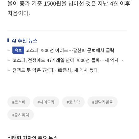
율이 종가 기준 1500원을 넘어선 것은 지난 4월 이후
처음이다.
AI 추천 뉴스
코스피 7500선 아래로⋯팔천피 문턱에서 급락
속보
코스피, 전쟁에도 47거래일 만에 7000선 돌파…새 역사 쓴 韓증시
전쟁도 못 막은 7천피…韓증시, 새 역사 썼다
#코스피
#사이드카
#코스닥
#원달러환율
#증시폭락
신태현 기자의 주요 뉴스