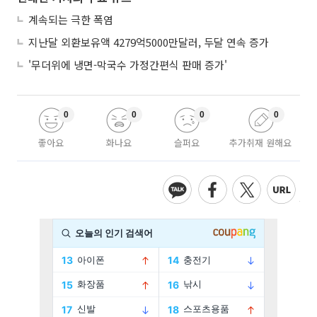
계속되는 극한 폭염
지난달 외환보유액 4279억5000만달러, 두달 연속 증가
'무더위에 냉면-막국수 가정간편식 판매 증가'
0
0
0
0
좋아요
화나요
슬퍼요
추가취재 원해요