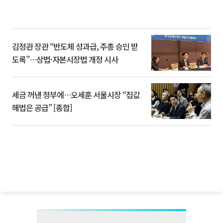
김정관 장관 “반도체 성과급, 주총 승인 받
도록”…상법·자본시장법 개정 시사
세금 꺼낸 정부에…오세훈 서울시장 “집값
해법은 공급” [종합]