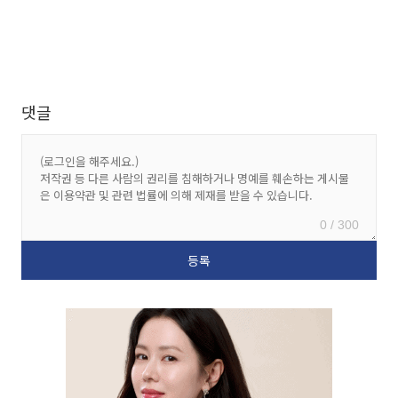
댓글
0 / 300