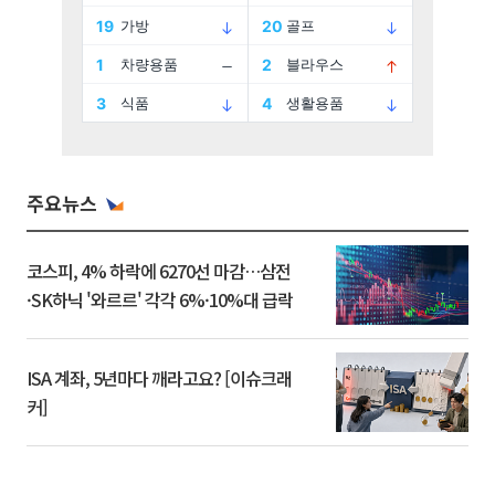
주요뉴스
코스피, 4% 하락에 6270선 마감…삼전
·SK하닉 '와르르' 각각 6%·10%대 급락
ISA 계좌, 5년마다 깨라고요? [이슈크래
커]