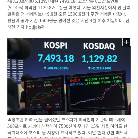
488.23포인트(6.12%) 내린 7493.18, 코스닥은 61.27포인트
(5.14%) 하락한 1129.82로 장을 마쳤다. 서울 외환시장에서 원·달러
환율은 전 거래일보다 9.8원 오른 1500.8원에 주간 거래를 마쳤다.
환율이 종가 기준 1500원을 넘어선 것은 지난 4월 이후 처음이다. 신
태현 기자 holjjak@
▲장초반 8000선을 넘어섰던 코스피가 외국인과 기관의 매도세에
500포인트 가까이 하락하며 7500선이 무너진 15일 서울 여의도 한
국거래소에 코스피 등 시황이 표시되고 있다. 이날 한때 강한 매도세