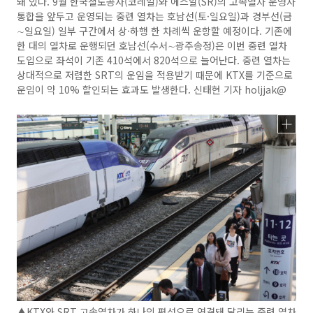
돼 있다. 9월 한국철도공사(코레일)와 에스알(SR)의 고속열차 운영사
통합을 앞두고 운영되는 중련 열차는 호남선(토·일요일)과 경부선(금
∼일요일) 일부 구간에서 상·하행 한 차례씩 운항할 예정이다. 기존에
한 대의 열차로 운행되던 호남선(수서∼광주송정)은 이번 중련 열차
도입으로 좌석이 기존 410석에서 820석으로 늘어난다. 중련 열차는
상대적으로 저렴한 SRT의 운임을 적용받기 때문에 KTX를 기준으로
운임이 약 10% 할인되는 효과도 발생한다. 신태현 기자 holjjak@
▲KTX와 SRT 고속열차가 하나의 편성으로 연결돼 달리는 중련 열차