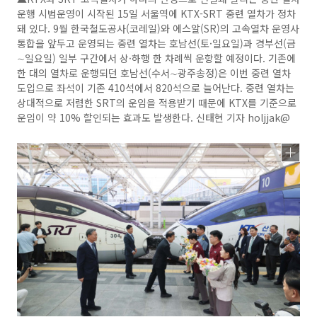
운행 시범운영이 시작된 15일 서울역에 KTX-SRT 중련 열차가 정차
돼 있다. 9월 한국철도공사(코레일)와 에스알(SR)의 고속열차 운영사
통합을 앞두고 운영되는 중련 열차는 호남선(토·일요일)과 경부선(금
∼일요일) 일부 구간에서 상·하행 한 차례씩 운항할 예정이다. 기존에
한 대의 열차로 운행되던 호남선(수서∼광주송정)은 이번 중련 열차
도입으로 좌석이 기존 410석에서 820석으로 늘어난다. 중련 열차는
상대적으로 저렴한 SRT의 운임을 적용받기 때문에 KTX를 기준으로
운임이 약 10% 할인되는 효과도 발생한다. 신태현 기자 holjjak@