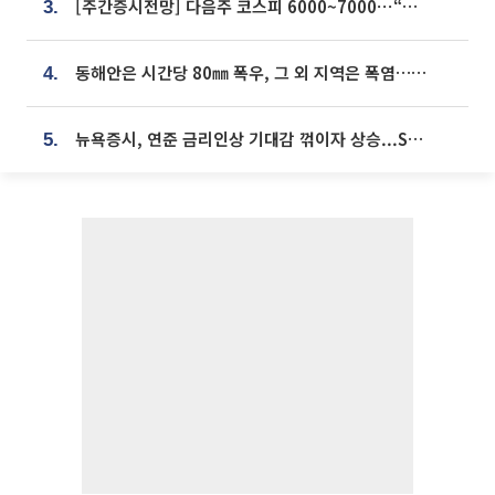
[주간증시전망] 다음주 코스피 6000~7000⋯“外人 수급은 정책이 변수”
3.
동해안은 시간당 80㎜ 폭우, 그 외 지역은 폭염…‘극과 극 날씨’
4.
뉴욕증시, 연준 금리인상 기대감 꺾이자 상승...S&P500 사상 최고치 [종합]
5.