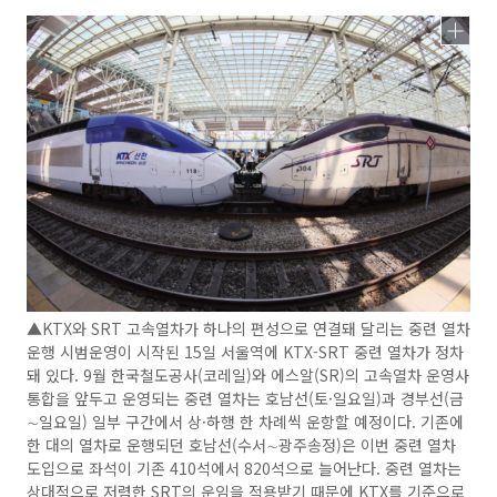
▲KTX와 SRT 고속열차가 하나의 편성으로 연결돼 달리는 중련 열차
운행 시범운영이 시작된 15일 서울역에 KTX-SRT 중련 열차가 정차
돼 있다. 9월 한국철도공사(코레일)와 에스알(SR)의 고속열차 운영사
통합을 앞두고 운영되는 중련 열차는 호남선(토·일요일)과 경부선(금
∼일요일) 일부 구간에서 상·하행 한 차례씩 운항할 예정이다. 기존에
한 대의 열차로 운행되던 호남선(수서∼광주송정)은 이번 중련 열차
도입으로 좌석이 기존 410석에서 820석으로 늘어난다. 중련 열차는
상대적으로 저렴한 SRT의 운임을 적용받기 때문에 KTX를 기준으로