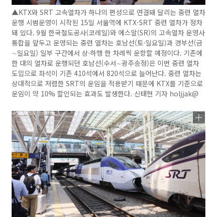
▲KTX와 SRT 고속열차가 하나의 편성으로 연결돼 달리는 중련 열차
운행 시범운영이 시작된 15일 서울역에 KTX-SRT 중련 열차가 정차
돼 있다. 9월 한국철도공사(코레일)와 에스알(SR)의 고속열차 운영사
통합을 앞두고 운영되는 중련 열차는 호남선(토·일요일)과 경부선(금
∼일요일) 일부 구간에서 상·하행 한 차례씩 운항할 예정이다. 기존에
한 대의 열차로 운행되던 호남선(수서∼광주송정)은 이번 중련 열차
도입으로 좌석이 기존 410석에서 820석으로 늘어난다. 중련 열차는
상대적으로 저렴한 SRT의 운임을 적용받기 때문에 KTX를 기준으로
운임이 약 10% 할인되는 효과도 발생한다. 신태현 기자 holjjak@