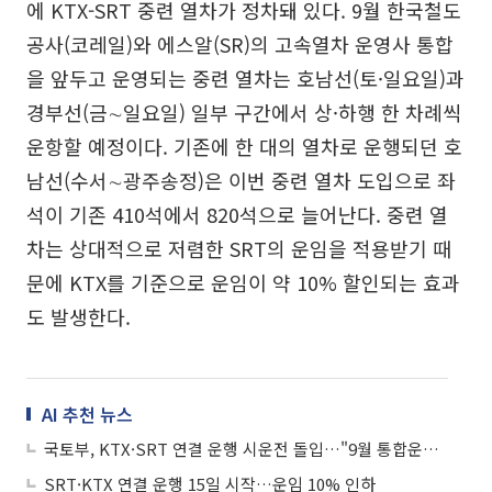
에 KTX-SRT 중련 열차가 정차돼 있다. 9월 한국철도
공사(코레일)와 에스알(SR)의 고속열차 운영사 통합
을 앞두고 운영되는 중련 열차는 호남선(토·일요일)과
경부선(금∼일요일) 일부 구간에서 상·하행 한 차례씩
운항할 예정이다. 기존에 한 대의 열차로 운행되던 호
남선(수서∼광주송정)은 이번 중련 열차 도입으로 좌
석이 기존 410석에서 820석으로 늘어난다. 중련 열
차는 상대적으로 저렴한 SRT의 운임을 적용받기 때
문에 KTX를 기준으로 운임이 약 10% 할인되는 효과
도 발생한다.
AI 추천 뉴스
국토부, KTX·SRT 연결 운행 시운전 돌입…"9월 통합운행 목표"
SRT·KTX 연결 운행 15일 시작…운임 10% 인하