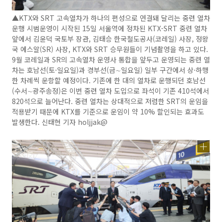
▲KTX와 SRT 고속열차가 하나의 편성으로 연결돼 달리는 중련 열차
운행 시범운영이 시작된 15일 서울역에 정차된 KTX-SRT 중련 열차
앞에서 김윤덕 국토부 장관, 김태승 한국철도공사(코레일) 사장, 정왕
국 에스알(SR) 사장, KTX와 SRT 승무원들이 기념촬영을 하고 있다.
9월 코레일과 SR의 고속열차 운영사 통합을 앞두고 운영되는 중련 열
차는 호남선(토·일요일)과 경부선(금∼일요일) 일부 구간에서 상·하행
한 차례씩 운항할 예정이다. 기존에 한 대의 열차로 운행되던 호남선
(수서∼광주송정)은 이번 중련 열차 도입으로 좌석이 기존 410석에서
820석으로 늘어난다. 중련 열차는 상대적으로 저렴한 SRT의 운임을
적용받기 때문에 KTX를 기준으로 운임이 약 10% 할인되는 효과도
발생한다. 신태현 기자 holjjak@