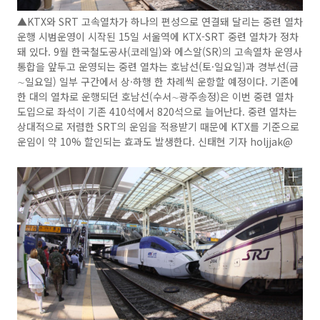
▲KTX와 SRT 고속열차가 하나의 편성으로 연결돼 달리는 중련 열차
운행 시범운영이 시작된 15일 서울역에 KTX-SRT 중련 열차가 정차
돼 있다. 9월 한국철도공사(코레일)와 에스알(SR)의 고속열차 운영사
통합을 앞두고 운영되는 중련 열차는 호남선(토·일요일)과 경부선(금
∼일요일) 일부 구간에서 상·하행 한 차례씩 운항할 예정이다. 기존에
한 대의 열차로 운행되던 호남선(수서∼광주송정)은 이번 중련 열차
도입으로 좌석이 기존 410석에서 820석으로 늘어난다. 중련 열차는
상대적으로 저렴한 SRT의 운임을 적용받기 때문에 KTX를 기준으로
운임이 약 10% 할인되는 효과도 발생한다. 신태현 기자 holjjak@