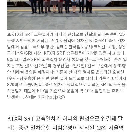
▲KTX와 SRT 고속열차가 하나의 편성으로 연결돼 달리는 중련 열차
운행 시범운영이 시작된 15일 서울역에 정차된 KTX-SRT 중련 열차
앞에서 김윤덕 국토부 장관, 김태승 한국철도공사(코레일) 사장, 정왕
국 에스알(SR) 사장, KTX와 SRT 승무원들이 기념촬영을 하고 있다.
9월 코레일과 SR의 고속열차 운영사 통합을 앞두고 운영되는 중련 열
차는 호남선(토·일요일)과 경부선(금∼일요일) 일부 구간에서 상·하행
한 차례씩 운항할 예정이다. 기존에 한 대의 열차로 운행되던 호남선
(수서∼광주송정)은 이번 중련 열차 도입으로 좌석이 기존 410석에서
820석으로 늘어난다. 중련 열차는 상대적으로 저렴한 SRT의 운임을
적용받기 때문에 KTX를 기준으로 운임이 약 10% 할인되는 효과도
발생한다. 신태현 기자 holjjak@
KTX와 SRT 고속열차가 하나의 편성으로 연결돼 달
리는 중련 열차운행 시범운영이 시작된 15일 서울역