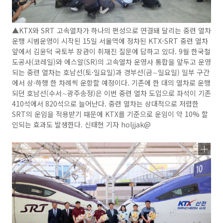
▲KTX와 SRT 고속열차가 하나의 편성으로 연결돼 달리는 중련 열차
운행 시범운영이 시작된 15일 서울역에 정차된 KTX-SRT 중련 열차
앞에서 김윤덕 국토부 장관이 취재진 질문에 답하고 있다. 9월 한국철
도공사(코레일)와 에스알(SR)의 고속열차 운영사 통합을 앞두고 운영
되는 중련 열차는 호남선(토·일요일)과 경부선(금∼일요일) 일부 구간
에서 상·하행 한 차례씩 운항할 예정이다. 기존에 한 대의 열차로 운행
되던 호남선(수서∼광주송정)은 이번 중련 열차 도입으로 좌석이 기존
410석에서 820석으로 늘어난다. 중련 열차는 상대적으로 저렴한
SRT의 운임을 적용받기 때문에 KTX를 기준으로 운임이 약 10% 할
인되는 효과도 발생한다. 신태현 기자 holjjak@