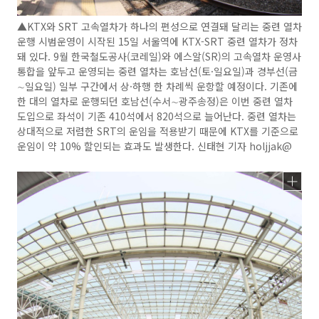
▲KTX와 SRT 고속열차가 하나의 편성으로 연결돼 달리는 중련 열차
운행 시범운영이 시작된 15일 서울역에 KTX-SRT 중련 열차가 정차
돼 있다. 9월 한국철도공사(코레일)와 에스알(SR)의 고속열차 운영사
통합을 앞두고 운영되는 중련 열차는 호남선(토·일요일)과 경부선(금
∼일요일) 일부 구간에서 상·하행 한 차례씩 운항할 예정이다. 기존에
한 대의 열차로 운행되던 호남선(수서∼광주송정)은 이번 중련 열차
도입으로 좌석이 기존 410석에서 820석으로 늘어난다. 중련 열차는
상대적으로 저렴한 SRT의 운임을 적용받기 때문에 KTX를 기준으로
운임이 약 10% 할인되는 효과도 발생한다. 신태현 기자 holjjak@