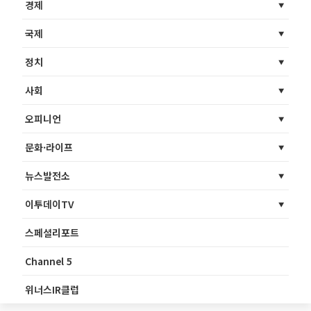
경제
국제
정치
사회
오피니언
문화·라이프
뉴스발전소
이투데이TV
스페셜리포트
Channel 5
위너스IR클럽