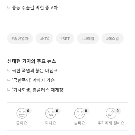
중동 수출길 막힌 중고차
#중련열차
#KTX
#SRT
#코레일
#에스알
신태현 기자의 주요 뉴스
극한 폭염의 붉은 마침표
'극한폭염' 막바지 기승
'기사회생, 홈플러스 재개장'
0
0
0
0
좋아요
화나요
슬퍼요
추가취재 원해요