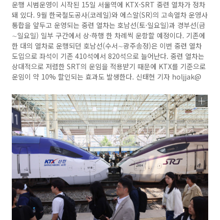
운행 시범운영이 시작된 15일 서울역에 KTX-SRT 중련 열차가 정차
돼 있다. 9월 한국철도공사(코레일)와 에스알(SR)의 고속열차 운영사
통합을 앞두고 운영되는 중련 열차는 호남선(토·일요일)과 경부선(금
∼일요일) 일부 구간에서 상·하행 한 차례씩 운항할 예정이다. 기존에
한 대의 열차로 운행되던 호남선(수서∼광주송정)은 이번 중련 열차
도입으로 좌석이 기존 410석에서 820석으로 늘어난다. 중련 열차는
상대적으로 저렴한 SRT의 운임을 적용받기 때문에 KTX를 기준으로
운임이 약 10% 할인되는 효과도 발생한다. 신태현 기자 holjjak@