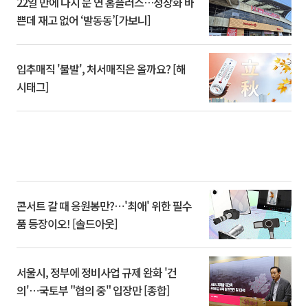
22일 만에 다시 문 연 홈플러스…정상화 바
쁜데 재고 없어 ‘발동동’[가보니]
입추매직 '불발', 처서매직은 올까요? [해
시태그]
콘서트 갈 때 응원봉만?⋯'최애' 위한 필수
품 등장이오! [솔드아웃]
서울시, 정부에 정비사업 규제 완화 '건
의'⋯국토부 "협의 중" 입장만 [종합]