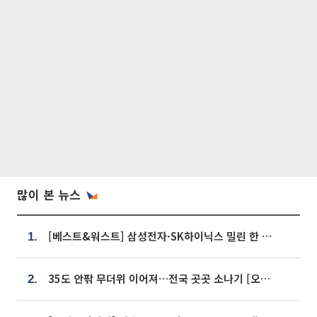
많이 본 뉴스
[베스트&워스트] 삼성전자·SK하이닉스 밀린 한 주…상상인증권은 85% 급등
1.
35도 안팎 무더위 이어져…전국 곳곳 소나기 [오늘 날씨]
2.