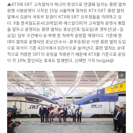
▲KTX와 SRT 고속열차가 하나의 편성으로 연결돼 달리는 중련 열차
운행 시범운영이 시작된 15일 서울역에 정차된 KTX-SRT 중련 열차
앞에서 김윤덕 국토부 장관이 KTX와 SRT 승무원들을 격려하고 있
다. 9월 한국철도공사(코레일)와 에스알(SR)의 고속열차 운영사 통합
을 앞두고 운영되는 중련 열차는 호남선(토·일요일)과 경부선(금∼일
요일) 일부 구간에서 상·하행 한 차례씩 운항할 예정이다. 기존에 한
대의 열차로 운행되던 호남선(수서∼광주송정)은 이번 중련 열차 도입
으로 좌석이 기존 410석에서 820석으로 늘어난다. 중련 열차는 상대
적으로 저렴한 SRT의 운임을 적용받기 때문에 KTX를 기준으로 운임
이 약 10% 할인되는 효과도 발생한다. 신태현 기자 holjjak@