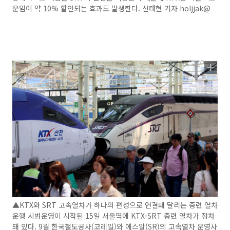
운임이 약 10% 할인되는 효과도 발생한다. 신태현 기자 holjjak@
▲KTX와 SRT 고속열차가 하나의 편성으로 연결돼 달리는 중련 열차
운행 시범운영이 시작된 15일 서울역에 KTX-SRT 중련 열차가 정차
돼 있다. 9월 한국철도공사(코레일)와 에스알(SR)의 고속열차 운영사