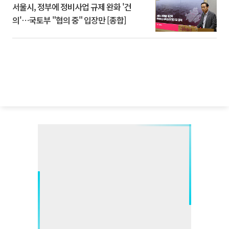
서울시, 정부에 정비사업 규제 완화 '건
의'⋯국토부 "협의 중" 입장만 [종합]