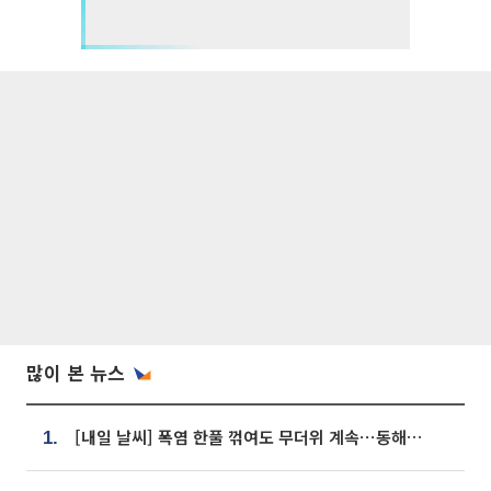
많이 본 뉴스
[내일 날씨] 폭염 한풀 꺾여도 무더위 계속⋯동해안 이틀 연속 비
1.