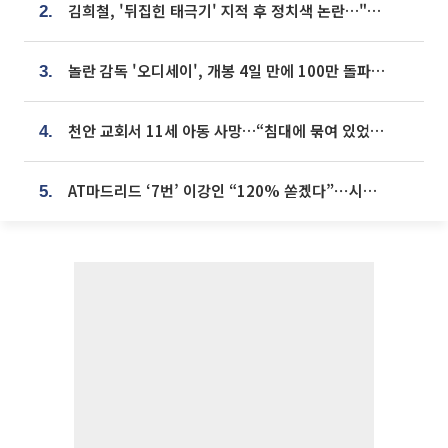
김희철, '뒤집힌 태극기' 지적 후 정치색 논란…"좌우 떠나 우리나라 국기"
2.
놀란 감독 '오디세이', 개봉 4일 만에 100만 돌파⋯'왕사남' 보다 빠르다
3.
천안 교회서 11세 아동 사망…“침대에 묶여 있었다” 진술 확보
4.
AT마드리드 ‘7번’ 이강인 “120% 쏟겠다”⋯시메오네 감독 “필요한 선수”
5.