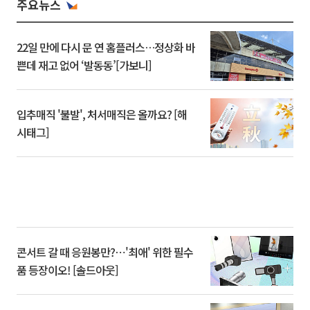
주요뉴스
22일 만에 다시 문 연 홈플러스…정상화 바
쁜데 재고 없어 ‘발동동’[가보니]
입추매직 '불발', 처서매직은 올까요? [해
시태그]
콘서트 갈 때 응원봉만?⋯'최애' 위한 필수
품 등장이오! [솔드아웃]