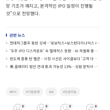
망 기조가 깨지고, 본격적인 IPO 일정이 진행될
것"으로 전망했다.
관련 뉴스
현대차그룹주 동반 강세⋯‘로보틱스+보스턴다이나믹스 IPO’ 기대에 7%대↑
'우주 IPO 디스카운트' 속 텔레픽스 등판…AI 차별화 통할까
반도체 훈풍 탄 멜콘…시장 시선은 사이클보다 '고객 다변화'
美 클래리티 법안 연내 통과 가능성 13%…상원 문턱서 제동
#IPO
#기업공개
#AI
#인공지능
0
0
0
0