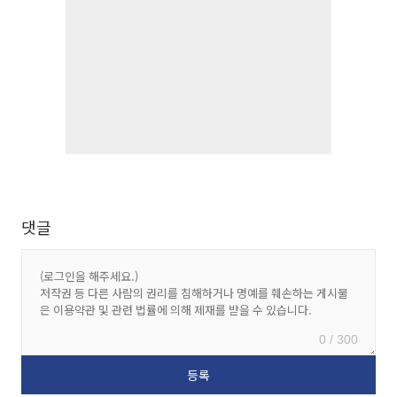
댓글
0 / 300