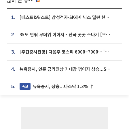
많이 본 뉴스
[베스트&워스트] 삼성전자·SK하이닉스 밀린 한 주…상상인증권은 85% 급등
1.
35도 안팎 무더위 이어져…전국 곳곳 소나기 [오늘 날씨]
2.
[주간증시전망] 다음주 코스피 6000~7000⋯“外人 수급은 정책이 변수”
3.
뉴욕증시, 연준 금리인상 기대감 꺾이자 상승...S&P500 사상 최고치 [종합]
4.
뉴욕증시, 상승...나스닥 1.3% ↑
속보
5.