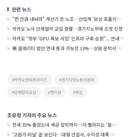
관련 뉴스
"번 만큼 내놔라" 계산기 든 노조…산업계 ‘보상 포퓰리즘’ 비상
카카오 노사 단체협약 교섭 결렬…경기지노위에 조정 신청
카카오 “정부 ‘GPU 확보 사업’ 인프라 구축 순항”... 연내 목표 초과 달성
美 클래리티 법안 연내 통과 가능성 13%…상원 문턱서 제동
#카카오엔터프라이즈
#경기지방노동위원회
#단체협약교섭
#쟁의권
#파업
조유정 기자의 주요 뉴스
전세 35% 줄었는데 세금 압박까지⋯더 빨라지는 '월세화'
'고원가 터널' 끝 보인다…대형 건설사, 수익성 대폭 개선