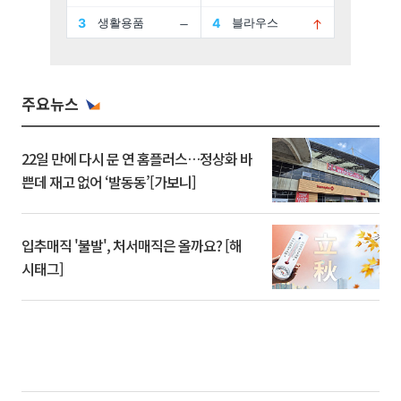
주요뉴스
22일 만에 다시 문 연 홈플러스…정상화 바
쁜데 재고 없어 ‘발동동’[가보니]
입추매직 '불발', 처서매직은 올까요? [해
시태그]