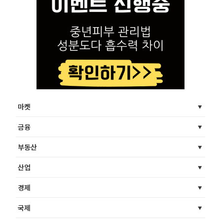
마켓
금융
부동산
산업
경제
국제