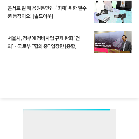
콘서트 갈 때 응원봉만?⋯'최애' 위한 필수
품 등장이오! [솔드아웃]
서울시, 정부에 정비사업 규제 완화 '건
의'⋯국토부 "협의 중" 입장만 [종합]