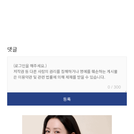
댓글
0 / 300