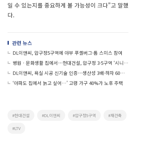
일 수 있는지를 중요하게 볼 가능성이 크다”고 말했
다.
관련 뉴스
DL이앤씨, 압구정5구역에 야부 푸셸버그·톰 스미스 참여
병원ㆍ문화생활 집에서⋯현대건설, 압구정 3·5구역 ‘시니어 서비스’ 승부수
DL이앤씨, 욕실 시공 신기술 인증⋯생산성 3배·하자 60%↓
‘아파도 집에서 늙고 싶어…’ 고령 가구 40%가 노후 주택
#현대건설
#DL이앤씨
#압구정5구역
#재건축
#LTV