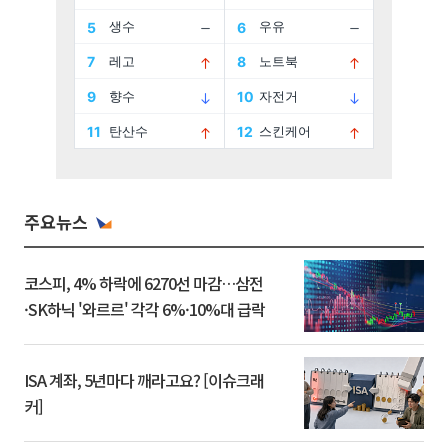
주요뉴스
코스피, 4% 하락에 6270선 마감…삼전
·SK하닉 '와르르' 각각 6%·10%대 급락
ISA 계좌, 5년마다 깨라고요? [이슈크래
커]