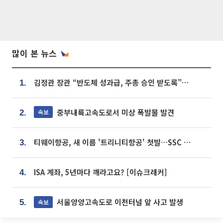
많이 본 뉴스
김정관 장관 “반도체 성과급, 주총 승인 받도록”…상법·자본시장법 개정 시사
1.
중부내륙고속도로서 미상 폭발물 발견
속보
2.
티웨이항공, 새 이름 '트리니티항공' 첫발…SSC 전략 본격화
3.
ISA 계좌, 5년마다 깨라고요? [이슈크래커]
4.
서울양양고속도로 이천터널 앞 사고 발생
속보
5.