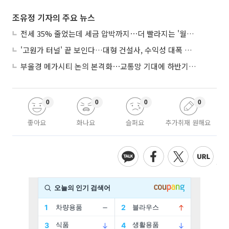
조유정 기자의 주요 뉴스
전세 35% 줄었는데 세금 압박까지⋯더 빨라지는 '월세화'
'고원가 터널' 끝 보인다…대형 건설사, 수익성 대폭 개선
부울경 메가시티 논의 본격화⋯교통망 기대에 하반기 분양시장 '주목'
0
0
0
0
좋아요
화나요
슬퍼요
추가취재 원해요