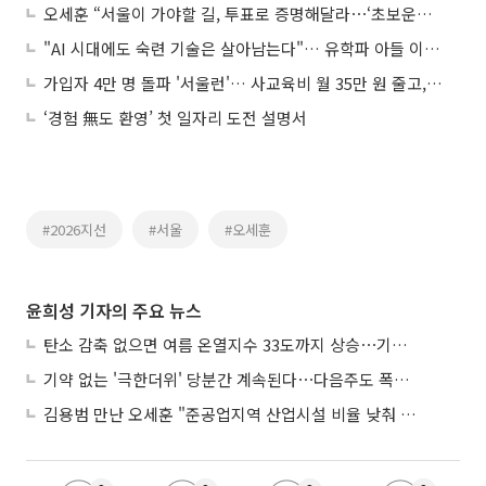
오세훈 “서울이 가야할 길, 투표로 증명해달라⋯‘초보운전자’에게 맡길 수 없다”
"AI 시대에도 숙련 기술은 살아남는다"… 유학파 아들 이끈 '서울명장' 뚝심
가입자 4만 명 돌파 '서울런'… 사교육비 월 35만 원 줄고, 성적은 쑥
‘경험 無도 환영’ 첫 일자리 도전 설명서
#2026지선
#서울
#오세훈
윤희성 기자의 주요 뉴스
탄소 감축 없으면 여름 온열지수 33도까지 상승⋯기상청, 2100년 미래전망
기약 없는 '극한더위' 당분간 계속된다⋯다음주도 폭염·열대야 지속
김용범 만난 오세훈 "준공업지역 산업시설 비율 낮춰 공급 늘려야"