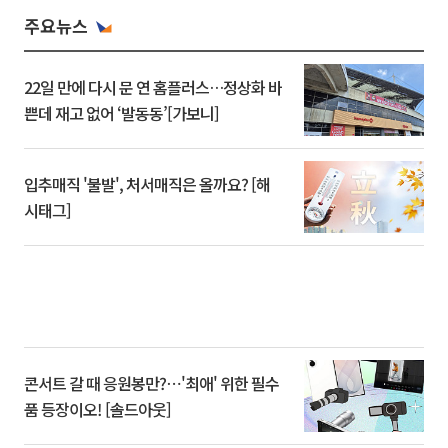
주요뉴스
22일 만에 다시 문 연 홈플러스…정상화 바
쁜데 재고 없어 ‘발동동’[가보니]
입추매직 '불발', 처서매직은 올까요? [해
시태그]
콘서트 갈 때 응원봉만?⋯'최애' 위한 필수
품 등장이오! [솔드아웃]