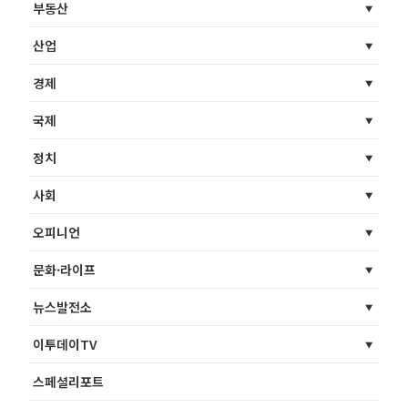
부동산
산업
경제
국제
정치
사회
오피니언
문화·라이프
뉴스발전소
이투데이TV
스페셜리포트