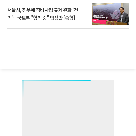
서울시, 정부에 정비사업 규제 완화 '건
의'⋯국토부 "협의 중" 입장만 [종합]