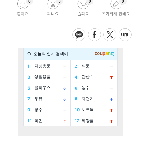
0
0
0
0
좋아요
화나요
슬퍼요
추가취재 원해요