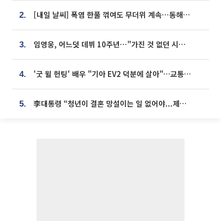
[내일 날씨] 폭염 한풀 꺾여도 무더위 계속⋯동해안 이틀 연속 비
2.
임영웅, 어느덧 데뷔 10주년⋯"가진 것 없던 시절, 내 앞엔 20명의 팬뿐"
3.
'굿 윌 헌팅' 배우 "기아 EV2 덕분에 살아"…교통사고 후 안전성 극찬
4.
李대통령 “청년이 결혼 망설이는 일 없어야...제도상 불이익 조사”
5.