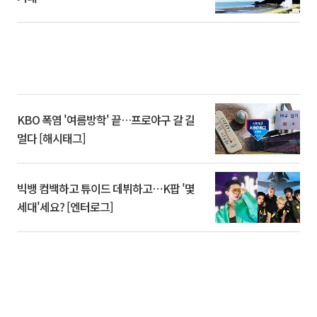
KBO 폭염 '여름방학' 끝…프로야구 갈 길
멀다 [해시태그]
빅뱅 컴백하고 튜이드 데뷔하고⋯K팝 '몇
세대'세요? [엔터로그]