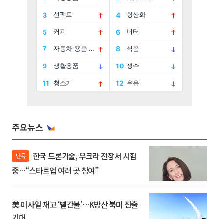
주요뉴스
한국 드론기술, 우크라 전장서 시험
단독
중…“스타트업 여러 곳 참여”
美 미사일 재고 ‘빨간불’…K방산 북미 진출
기대