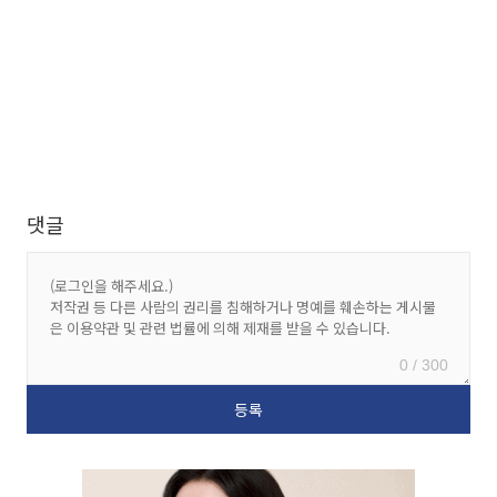
댓글
0 / 300