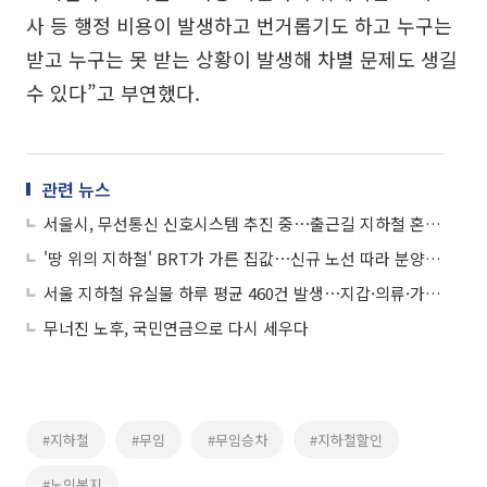
사 등 행정 비용이 발생하고 번거롭기도 하고 누구는
받고 누구는 못 받는 상황이 발생해 차별 문제도 생길
수 있다”고 부연했다.
관련 뉴스
서울시, 무선통신 신호시스템 추진 중⋯출근길 지하철 혼잡도 20% 완화 기대
'땅 위의 지하철' BRT가 가른 집값⋯신규 노선 따라 분양 수요 이동
서울 지하철 유실물 하루 평균 460건 발생⋯지갑·의류·가방 순으로 많아
무너진 노후, 국민연금으로 다시 세우다
#지하철
#무임
#무임승차
#지하철할인
#노인복지