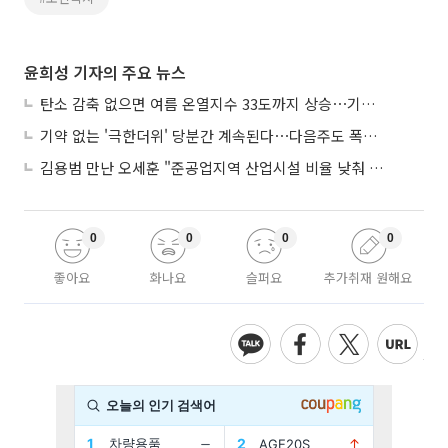
윤희성 기자의 주요 뉴스
탄소 감축 없으면 여름 온열지수 33도까지 상승⋯기상청, 2100년 미래전망
기약 없는 '극한더위' 당분간 계속된다⋯다음주도 폭염·열대야 지속
김용범 만난 오세훈 "준공업지역 산업시설 비율 낮춰 공급 늘려야"
0
0
0
0
좋아요
화나요
슬퍼요
추가취재 원해요