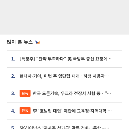
많이 본 뉴스
[특징주] “탄약 부족하다“ 美 국방부 증산 요청에⋯국내 방산주 급등세
1.
현대차·기아, 이번 주 임단협 재개…하청 사용자성 재심도 ‘변수’
2.
한국 드론기술, 우크라 전장서 시험 중…“스타트업 여러 곳 참여”
단독
3.
李 ‘호남형 대입’ 제안에 교육청·지역대학 서·논술형 입시 연계 '착수'
단독
4.
SK하이닉스 ‘자사주 성과급’ 갈등 격화…통합노조 출범 움직임
5.