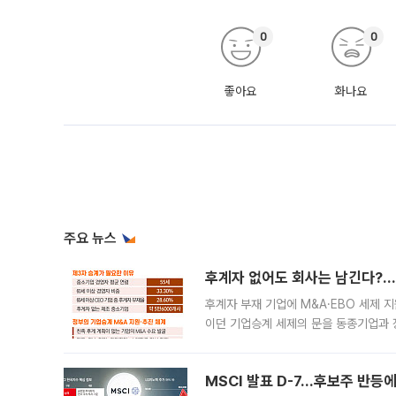
0
0
좋아요
화나요
주요 뉴스
후계자 없어도 회사는 남긴다?…‘
후계자 부재 기업에 M&A·EBO 세제 
이던 기업승계 세제의 문을 동종기업과 
대신 M&A나 임직원 인수(EBO)를 통
늘
MSCI 발표 D-7…후보주 반등