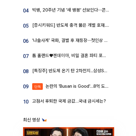
빅뱅, 20주년 기념 '새 뱅봉' 선보인다⋯콘서트 앞두고 팝업 개최
04
[증시키워드] 반도체 충격 뚫은 개별 호재...포스코퓨처엠·에코프로·한화솔루션 '눈길'
05
‘나솔사계’ 국화, 결별 후 재등장⋯첫인상 투표 휩쓸고 ‘인기녀’ 등극
06
톰 홀랜드♥젠데이아, 비밀 결혼 파티 포착⋯호텔 대관비만 9억
07
[특징주] 반도체 온기 탄 2차전지...삼성SDI, 장 초반 7% 넘게 껑충
08
논란의 'Busan is Good'…8억 도시브랜드, 용산 대통령실 CI 업체가 수행
09
단독
고점서 후퇴한 국제 금값…국내 금시세는?
10
최신 영상