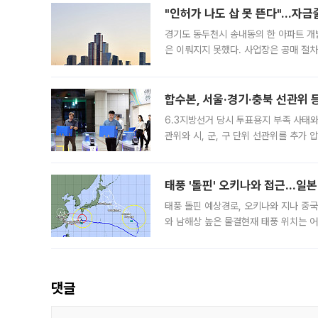
"인허가 나도 삽 못 뜬다"…자금
경기도 동두천시 송내동의 한 아파트 개
은 이뤄지지 못했다. 사업장은 공매 절차
3차 공매까지 진행됐으나 모두 유찰됐다.
후
합수본, 서울·경기·충북 선관위 등
6.3지방선거 당시 투표용지 부족 사태
관위와 시, 군, 구 단위 선관위를 추가
부(김태훈 서울중앙지검 3차장검사)는 
태풍 '돌핀' 오키나와 접근…일
태풍 돌핀 예상경로, 오키나와 지나 중
와 남해상 높은 물결현재 태풍 위치는 어
강한 세력을 유지한 채 일본 오키나와와
댓글