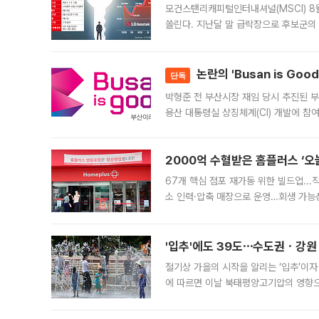
모건스탠리캐피털인터내셔널(MSCI) 8
쏠린다. 지난달 말 급락장으로 후보군의
가능성과 지수 추종 자금 유입 기대가 
논란의 'Busan is Go
단독
박형준 전 부산시장 재임 당시 추진된 부산
용산 대통령실 상징체계(CI) 개발에 참
도시브랜드 사업이 공개 이후 시민 공감
2000억 수혈받은 홈플러스 ‘오늘
67개 핵심 점포 재가동 위한 빌드업..
소 인력·압축 매장으로 운영…회생 가능성
영업을 시작한다. 핵심 점포 67개에는 
'입추'에도 39도⋯수도권ㆍ강원
절기상 가을의 시작을 알리는 ‘입추’이자
에 따르면 이날 북태평양고기압의 영향으
도, 낮 최고기온은 31~39도로, 전국