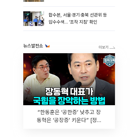
합수본, 서울·경기·충북 선관위 등
압수수색… ‘조작 지침’ 확인
뉴스발전소
“한동훈은 ‘공한증’ 낮추고 장
동혁은 ‘공장증’ 키운다” [정치
대학]