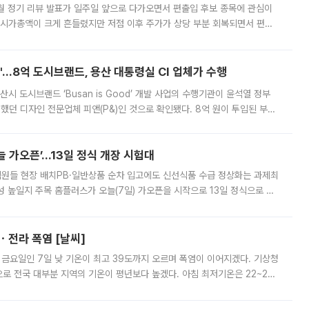
월 정기 리뷰 발표가 일주일 앞으로 다가오면서 편출입 후보 종목에 관심이
 시가총액이 크게 흔들렸지만 저점 이후 주가가 상당 부분 회복되면서 편입
다시 부각되고 있다. 7일 금융투자업계에 따르면 MSCI는 한국시간으로 오는
od'…8억 도시브랜드, 용산 대통령실 CI 업체가 수행
시 도시브랜드 ‘Busan is Good’ 개발 사업의 수행기관이 윤석열 정부
여했던 디자인 전문업체 피앤(P&)인 것으로 확인됐다. 8억 원이 투입된 부산
 부족과 디자인 정체성 논란에 휩싸였던 만큼, 사업 선정 과정과 결과물에
 가오픈’...13일 정식 개장 시험대
.직원들 현장 배치PB·일반상품 순차 입고에도 신선식품 수급 정상화는 과제최
 높일지 주목 홈플러스가 오늘(7일) 가오픈을 시작으로 13일 정식으로 재
직원들이 현장 배치되고, PB 상품과 함께 일반 상품 납품도 순차적으로 진행
ㆍ전라 폭염 [날씨]
 금요일인 7일 낮 기온이 최고 39도까지 오르며 폭염이 이어지겠다. 기상청
로 전국 대부분 지역의 기온이 평년보다 높겠다. 아침 최저기온은 22~27
 대부분 지역에 폭염특보가 발효된 가운데 최고체감온도는 35도 안팎까지 올라