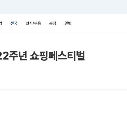
업
전국
인사/부음
동정
일반
 22주년 쇼핑페스티벌