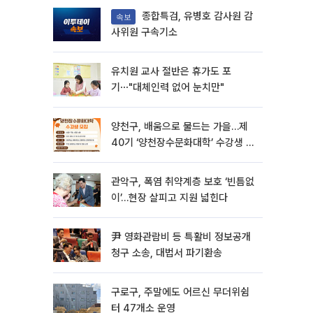
종합특검, 유병호 감사원 감
속보
사위원 구속기소
유치원 교사 절반은 휴가도 포
기⋯"대체인력 없어 눈치만"
양천구, 배움으로 물드는 가을…제
40기 ‘양천장수문화대학’ 수강생 모
집
관악구, 폭염 취약계층 보호 ‘빈틈없
이’…현장 살피고 지원 넓힌다
尹 영화관람비 등 특활비 정보공개
청구 소송, 대법서 파기환송
구로구, 주말에도 어르신 무더위쉼
터 47개소 운영