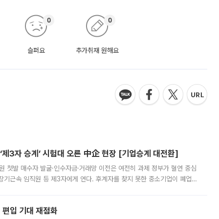
0
0
슬퍼요
추가취재 원해요
제3자 승계’ 시험대 오른 中企 현장 [기업승계 대전환]
지원 첫발 매수자 발굴·인수자금·거래망 이전은 여전히 과제 정부가 혈연 중심
장기근속 임직원 등 제3자에게 연다. 후계자를 찾지 못한 중소기업이 폐업
해 기술과 일자리를 남기도록 하겠다는 취지다. 다만 세금 감면만으로 거래를
에 편입 기대 재점화