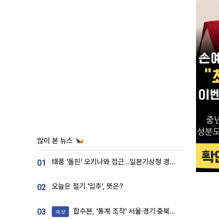
많이 본 뉴스
태풍 '돌핀' 오키나와 접근…일본기상청 경로 업데이트
01
오늘은 절기 '입추', 뜻은?
02
합수본, '통계 조작' 서울·경기·충북 선관위 등 추가 압수수색
03
속보