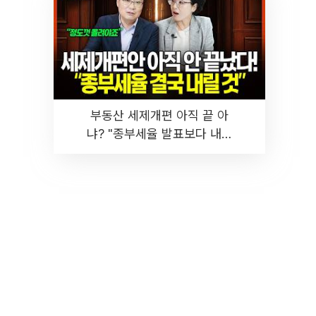
부동산 세제개편 아직 끝 아
냐? "종부세율 발표보다 내릴
것" 장기거주·양도세 전망 I 집
땅지성 I 김인만, 진미윤