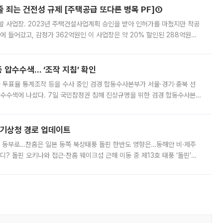
줄 죄는 건전성 규제 [주택공급 또다른 병목 PF]①
발 사업장. 2023년 주택건설사업계획 승인을 받아 인허가를 마쳤지만 착공
에 들어갔고, 감정가 362억원인 이 사업장은 약 20% 할인된 288억원에
 현재는 4차 공매를 위한 조건 협의가 진행 중이다. 수도권의 주요 주거 배
 압수수색… ‘조작 지침’ 확인
와 투표율 통계조작 등을 수사 중인 검경 합동수사본부가 서울·경기·충북 선
 압수수색에 나섰다. 7일 국민참정권 침해 진상규명을 위한 검경 합동수사본
추가 증거 확보를 위해 중앙선관위, 서울시·경기도·충청북도 선관위, 김포시
본기상청 경로 업데이트
국 동부로…찬홈은 일본 동쪽 북상태풍 돌핀 한반도 영향은…동해안 비·제주
디? 돌핀 오키나와 접근·찬홈 웨이크섬 근해 이동 중 제13호 태풍 ‘돌핀’이
 아마미 지방에 접근하고 있다. 돌핀은 오키나와 부근을 지난 뒤 동중국해