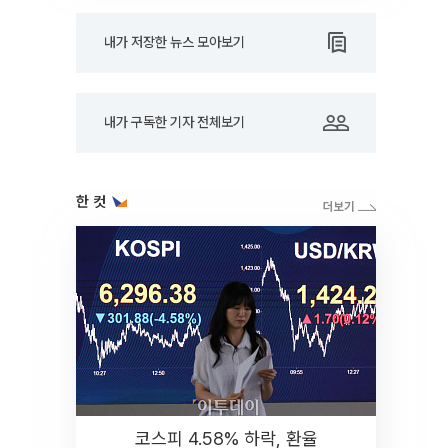
내가 저장한 뉴스 모아보기
내가 구독한 기자 전체보기
한 컷
코스피 4.58% 하락, 환율