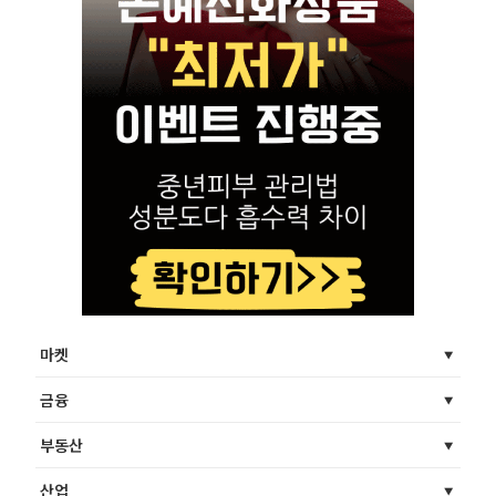
마켓
금융
부동산
산업