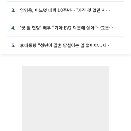
임영웅, 어느덧 데뷔 10주년⋯"가진 것 없던 시절, 내 앞엔 20명의 팬뿐"
3.
'굿 윌 헌팅' 배우 "기아 EV2 덕분에 살아"…교통사고 후 안전성 극찬
4.
李대통령 “청년이 결혼 망설이는 일 없어야...제도상 불이익 조사”
5.