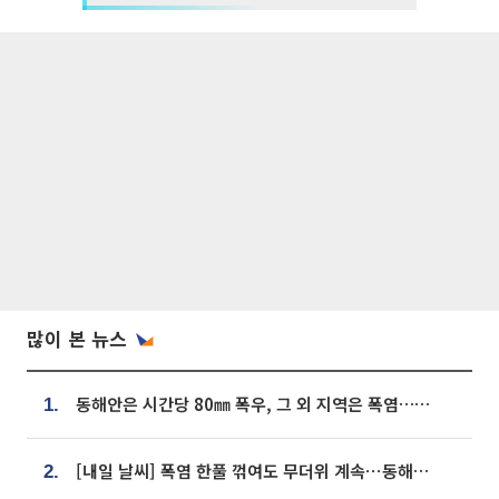
많이 본 뉴스
동해안은 시간당 80㎜ 폭우, 그 외 지역은 폭염…‘극과 극 날씨’
1.
[내일 날씨] 폭염 한풀 꺾여도 무더위 계속⋯동해안 이틀 연속 비
2.