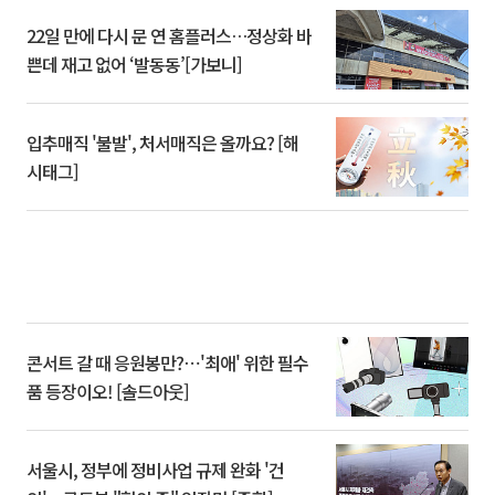
22일 만에 다시 문 연 홈플러스…정상화 바
쁜데 재고 없어 ‘발동동’[가보니]
입추매직 '불발', 처서매직은 올까요? [해
시태그]
콘서트 갈 때 응원봉만?⋯'최애' 위한 필수
품 등장이오! [솔드아웃]
서울시, 정부에 정비사업 규제 완화 '건