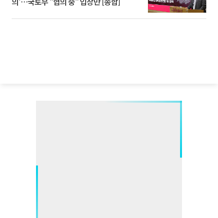
의'⋯국토부 "협의 중" 입장만 [종합]