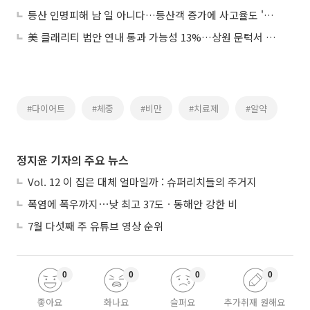
등산 인명피해 남 일 아니다…등산객 증가에 사고율도 '사상 최악'
美 클래리티 법안 연내 통과 가능성 13%…상원 문턱서 제동
#다이어트
#체중
#비만
#치료제
#알약
정지윤 기자의 주요 뉴스
Vol. 12 이 집은 대체 얼마일까 : 슈퍼리치들의 주거지
폭염에 폭우까지⋯낮 최고 37도ㆍ동해안 강한 비
7월 다섯째 주 유튜브 영상 순위
0
0
0
0
좋아요
화나요
슬퍼요
추가취재 원해요