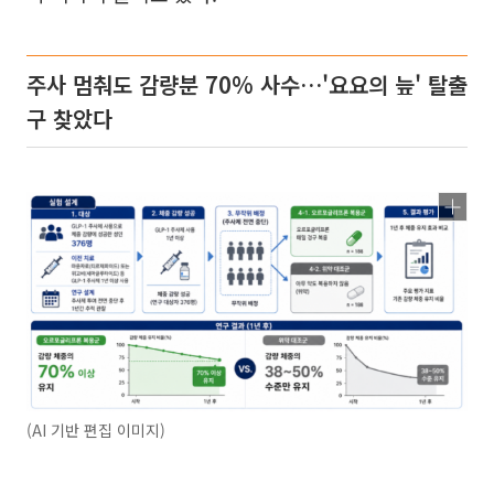
주사 멈춰도 감량분 70% 사수…'요요의 늪' 탈출
구 찾았다
(AI 기반 편집 이미지)