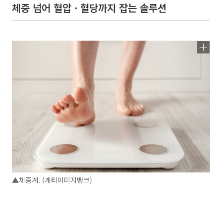
체중 넘어 혈압ㆍ혈당까지 잡는 솔루션
▲체중계. (게티이미지뱅크)