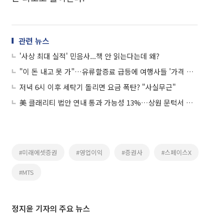
관련 뉴스
'사상 최대 실적' 민음사...책 안 읽는다는데 왜?
"이 돈 내고 못 가"…유류할증료 급등에 여행사들 '가격 방어' 승부수
저녁 6시 이후 세탁기 돌리면 요금 폭탄? "사실무근"
美 클래리티 법안 연내 통과 가능성 13%…상원 문턱서 제동
#미래에셋증권
#영업이익
#증권사
#스페이스X
#MTS
정지윤 기자의 주요 뉴스