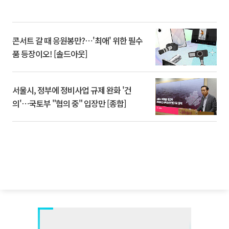
콘서트 갈 때 응원봉만?⋯'최애' 위한 필수
품 등장이오! [솔드아웃]
서울시, 정부에 정비사업 규제 완화 '건
의'⋯국토부 "협의 중" 입장만 [종합]