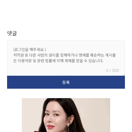
댓글
0 / 300