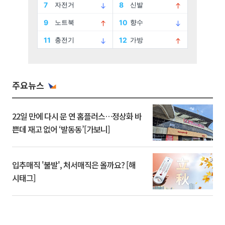
주요뉴스
22일 만에 다시 문 연 홈플러스…정상화 바
쁜데 재고 없어 ‘발동동’[가보니]
입추매직 '불발', 처서매직은 올까요? [해
시태그]