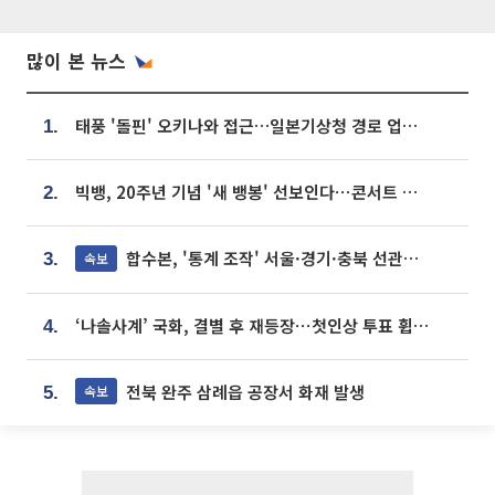
많이 본 뉴스
태풍 '돌핀' 오키나와 접근…일본기상청 경로 업데이트
1.
빅뱅, 20주년 기념 '새 뱅봉' 선보인다⋯콘서트 앞두고 팝업 개최
2.
합수본, '통계 조작' 서울·경기·충북 선관위 등 추가 압수수색
속보
3.
‘나솔사계’ 국화, 결별 후 재등장⋯첫인상 투표 휩쓸고 ‘인기녀’ 등극
4.
전북 완주 삼례읍 공장서 화재 발생
속보
5.