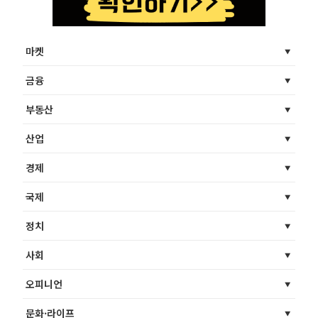
마켓
금융
부동산
산업
경제
국제
정치
사회
오피니언
문화·라이프