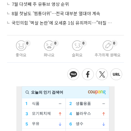
7월 다섯째 주 유튜브 영상 순위
8월 첫날도 '찜통더위'⋯전국 대부분 열대야 계속
국민의힘 '멱살 논란'에 오세훈 1심 유죄까지⋯"터질 게 터졌다"
0
0
0
0
좋아요
화나요
슬퍼요
추가취재 원해요