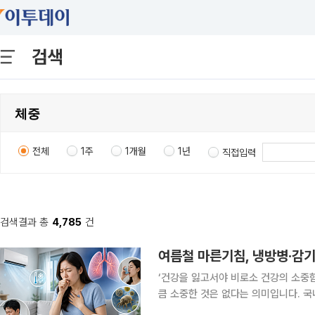
검색
전체
1주
1개월
1년
직접입력
검색결과 총
4,785
건
여름철 마른기침, 냉방병‧감기
‘건강을 잃고서야 비로소 건강의 소중
큼 소중한 것은 없다는 의미입니다. 국
일상생활에서 알아두면 도움이 되는 알찬 건강정보를 소