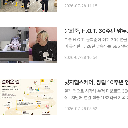
체력장을 중심으로 비만 예방 정책을 한층 더 강화하기로 했
2026-07-28 11:15
비만율이 30.2%로 2024년(31.0%
문희준, H.O.T. 30주년 
그룹 H.O.T. 문희준이 데뷔 30주년
이 공개된다. 28일 방송되는 SBS ‘동상이몽 시즌2-너는 내 운명’에서는 H.O.T. 데뷔 30주년을 준
비하며 본격적인 체중 관리에 돌입한 문희준의 일상이
2026-07-28 10:54
라 데뷔 초를 연상시키는 단발머리로 
걷기 앱으로 시작해 누적 다운로드 380
장…지난해 연결 매출 1182억원 기록 디지털 헬스케어 기업 넛지헬스케어가 창립 10주년을 맞아 걷
기 리워드 앱 ‘캐시워크’ 기반으로 성장
2026-07-28 08:52
지로드’를 공개했다. 넛지헬