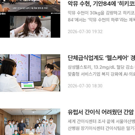
악뮤 수현, 기안84에 '히키
악뮤 수현이 30kg을 감량하고 히키코모리에서 탈출
84’에서는 ‘악뮤 수현의 하루’라는 제
에서 기안84는 수현의 스케줄을 따라 
2026-07-30 19:32
짜 하기 싫다. 정말 인생 빡세다”라며
단체급식업계도 ‘헬스케어’ 경
삼성웰스토리, 13.2mg/dL 혈당 감
맞춤형 서비스기업 복지 강화에 AI·의료데이터 활
공을 넘어 개인 맞춤형 건강관리 시장으
2026-07-30 18:30
동 데이터를 AI로 분석해 맞춤형 식
유럽서 간이식 어려웠던 간암
세계 간이식센터 조사 끝에 서울아산병원행
산병원 장기이식센터 간이식팀은 말기간