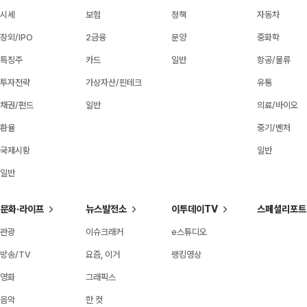
시세
보험
정책
자동차
장외/IPO
2금융
분양
중화학
특징주
카드
일반
항공/물류
투자전략
가상자산/핀테크
유통
채권/펀드
일반
의료/바이오
환율
중기/벤처
국제시황
일반
일반
문화·라이프
뉴스발전소
이투데이TV
스페셜리포트
관광
이슈크래커
e스튜디오
방송/TV
요즘, 이거
랭킹영상
영화
그래픽스
음악
한 컷