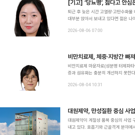
[기고] ‘당뇨병’, 젊다고 안심
퇴근 후 늦은 시간 고열량·고탄수화물 
대부분 앉아서 보내고 있다면 젊은 나이에도 당
발표한 ‘2024 당뇨병 팩트시트’에 따
2026-08-06 07:00
21.8%는 당뇨병 전단계인 것으로 나타
비만치료제, 체중·지방간 빠
비만치료제 마운자로(성분명 터제파타이
증과 섬유화는 충분히 개선하지 못한다는 동물실험 결과
원 내분비대사내과 교수팀(박형규, 서
2026-08-04 10:31
리즘(Endocrinology and Metab
대원제약, 만성질환 중심 사업
대원제약이 계절성 품목 중심의 사업 
내고 있다. 호흡기와 근골격계 분야에
만성콩팥병 등 연중 안정적인 처방이 