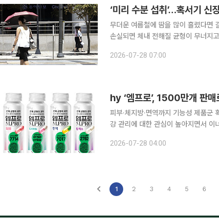
‘미리 수분 섭취’…혹서기 신
무더운 여름철에 땀을 많이 흘렸다면 
손실되면 체내 전해질 균형이 무너지고
기능이 급격히 저하될 수 있어 주의해야 한다. 28일 건강보험심사평가원의 최근 
2026-07-28 07:00
면, 2023년부터 2025년까지 6∼
피부·체지방·면역까지 기능성 제품군 확대…시장 공략 확대 비만
강 관리에 대한 관심이 높아지면서 이
앞세워 피부와 체지방, 면역 등 건강관리
2026-07-28 04:00
능식품업계에 따르면 GLP-1 계열 비
1
2
3
4
5
6