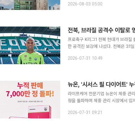
2026-08-03 05:00
는 전략이다. 2일 제약업계에 
전북, 브라질 공격수 이탈로 
프로축구 K리그1 전북 현대가 브라질
한 공격진 보강에 나섰다. 전북은 31일 브라질 세리에A에서 활약한 이탈로를 영입했다고 발표했다.
전북은 빠른 스피드와 저돌적인 돌파 
2026-07-31 10:49
넣을 것으로 기대했다. 2
라이프케어 전문기업 뉴온이 체중 관리 
정을 돌파하며 체중 관리 시장에서 입지를 확대하고 있다. 뉴온은
필 다이어트'가 누적 판매량 7000만정
2026-07-31 09:21
출시 이후 올해 6월까지 누적 판매량 