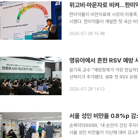
위고비·마운자로 비켜…한미약품
한미약품이 비만치료제 시장의 미충족
시했다. 한미약품이 개발한 첫 국산 비만
한미약품 부사장(미래성장부문장)은 2
2026-07-28 16:48
기자대회에 참석해 ‘비만치료제 신약 개
영유아에서 흔한 RSV 예방 새
윤기욱 교수 “예방항체가 가장 현실적인 예방 전략” 호흡기세포융합바이러
선택지가 추가됐다. 생후 첫 RSV 유
방항체 ‘엔플론시아 프리필드시린지’(
2026-07-28 14:13
서울 성인 비만율 0.8%p 
손목닥터9988, ‘내 손안의 건강 주
서울 성인 비만율이 지난해 대비 감소