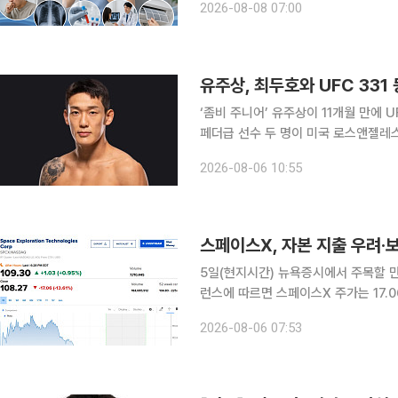
2026-08-08 07:00
사용이 늘면서 마른기침을 호소하는 사
유주상, 최두호와 UFC 33
‘좀비 주니어’ 유주상이 11개월 만에
페더급 선수 두 명이 미국 로스앤젤레스에서 동반 승리에
미국 캘리포니아주 로스앤젤레스 크립토닷
2026-08-06 10:55
니어와 페더급 경기를 치른다. UFC 3
5일(현지시간) 뉴욕증시에서 주목할 만한
런스에 따르면 스페이스X 주가는 17.06
표한 분기 실적이 애널리스트들의 예상
2026-08-06 07:53
면서 주가가 하락했다. 6일 스페이스X