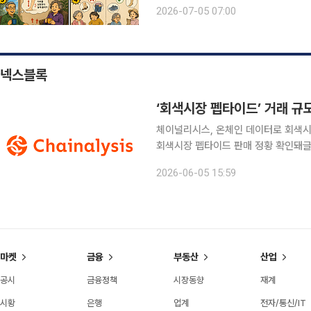
하지정맥류는 오래 서 있거나 앉아 있
2026-07-05 07:00
찌릿한 통증이 생길 수 있습니다. 밤에
넥스블록
‘회색시장 펩타이드’ 거래 규모
체이널리시스, 온체인 데이터로 회색시장
회색시장 펩타이드 판매 정황 확인돼글로벌
분석 글로벌 블록체인 데이터 플랫폼 체이널리시스(Chainalysis)는 5일 온체인 데이터 분석을 통
2026-06-05 15:59
해 과거 펜타닐 및 암페타민 전구체를
마켓
금융
부동산
산업
공시
금융정책
시장동향
재계
시황
은행
업계
전자/통신/IT