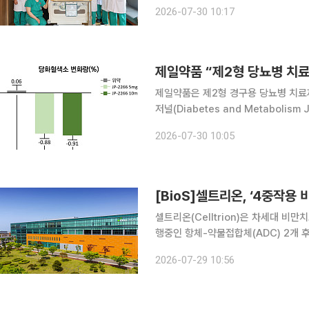
씨에게 두 아들의 간 일부를 이식하는 
2026-07-30 10:17
여자인 두 아들과 수혜자인 모하메드 
제일약품 “제2형 당뇨병 치료제
제일약품은 제2형 경구용 당뇨병 치료제 ‘JP
저널(Diabetes and Metabolis
및 대사질환 분야의 최신 연구 성과를 게재하는 SCI
2026-07-30 10:05
포도당 재흡수를 억제하는
[BioS]셀트리온, ‘4중작용
셀트리온(Celltrion)은 차세대 비
행중인 항체-약물접합체(ADC) 2개
계획이라고 29일 밝혔다. 이같은 계
2026-07-29 10:56
회에서 오픈됐다. 가장 먼저