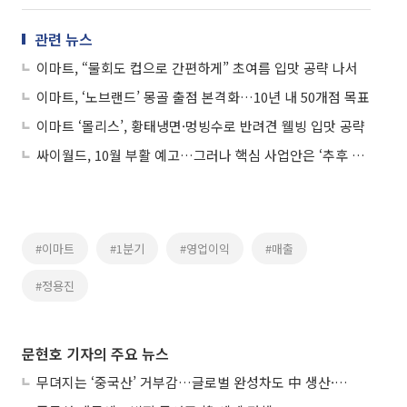
관련 뉴스
이마트, “물회도 컵으로 간편하게” 초여름 입맛 공략 나서
이마트, ‘노브랜드’ 몽골 출점 본격화…10년 내 50개점 목표
이마트 ‘몰리스’, 황태냉면·멍빙수로 반려견 웰빙 입맛 공략
싸이월드, 10월 부활 예고…그러나 핵심 사업안은 ‘추후 공개’
#이마트
#1분기
#영업이익
#매출
#정용진
문현호 기자의 주요 뉴스
무뎌지는 ‘중국산’ 거부감…글로벌 완성차도 中 생산·협력 확대