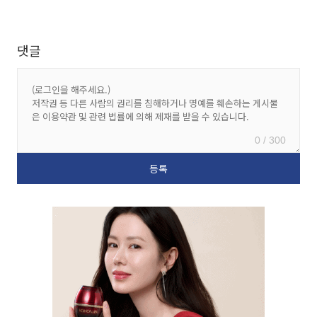
댓글
0 / 300