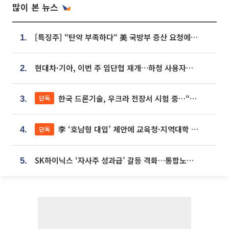
많이 본 뉴스
[특징주] “탄약 부족하다“ 美 국방부 증산 요청에⋯국내 방산주 급등세
1.
현대차·기아, 이번 주 임단협 재개…하청 사용자성 재심도 ‘변수’
2.
한국 드론기술, 우크라 전장서 시험 중…“스타트업 여러 곳 참여”
단독
3.
李 ‘호남형 대입’ 제안에 교육청·지역대학 서·논술형 입시 연계 '착수'
단독
4.
SK하이닉스 ‘자사주 성과급’ 갈등 격화…통합노조 출범 움직임
5.