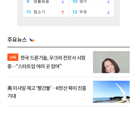
주요뉴스
한국 드론기술, 우크라 전장서 시험
단독
중…“스타트업 여러 곳 참여”
美 미사일 재고 ‘빨간불’…K방산 북미 진출
기대