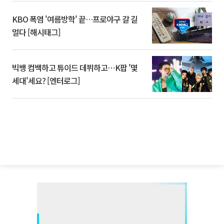
KBO 폭염 '여름방학' 끝…프로야구 갈 길
멀다 [해시태그]
빅뱅 컴백하고 튜이드 데뷔하고⋯K팝 '몇
세대'세요? [엔터로그]