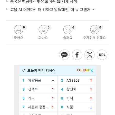
중국산 맹공에…빗장 풀어준 韓 세제 정책
효율·AI 더했다…더 강하고 알뜰해진 ‘더 뉴 그랜저 하이브리드’
0
0
0
0
좋아요
화나요
슬퍼요
추가취재 원해요