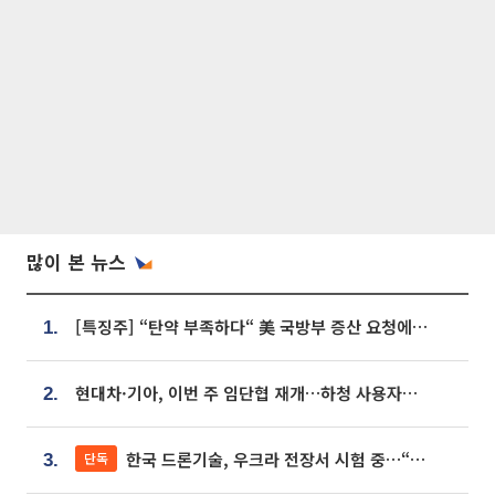
많이 본 뉴스
[특징주] “탄약 부족하다“ 美 국방부 증산 요청에⋯국내 방산주 급등세
1.
현대차·기아, 이번 주 임단협 재개…하청 사용자성 재심도 ‘변수’
2.
한국 드론기술, 우크라 전장서 시험 중…“스타트업 여러 곳 참여”
단독
3.