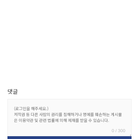
댓글
0 / 300