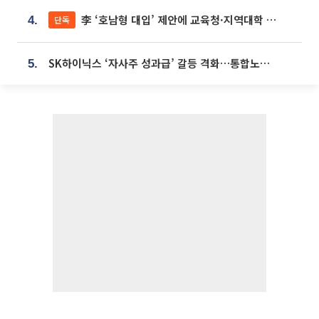
李 ‘호남형 대입’ 제안에 교육청·지역대학 서·논술형 입시 연계 '착수'
단독
4.
SK하이닉스 ‘자사주 성과급’ 갈등 격화…통합노조 출범 움직임
5.