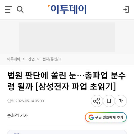
이투데이
산업
전자/통신/IT
법원 판단에 쏠린 눈…총파업 분수
령 될까 [삼성전자 파업 초읽기]
입력 2026-05-14 05:00
손희정 기자
구글 선호매체 추가