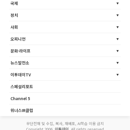
국제
정치
사회
오피니언
문화·라이프
뉴스발전소
이투데이TV
스페셜리포트
Channel 5
위너스IR클럽
무단전재 및 수집, 복사, 재배포, AI학습 이용 금지
Copyright 2006.
이투데이
. All rights reserved