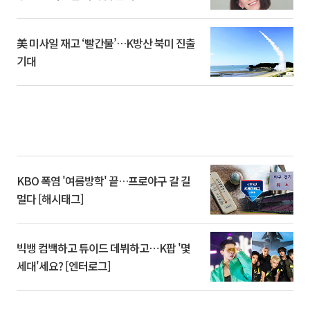
美 미사일 재고 ‘빨간불’…K방산 북미 진출
기대
KBO 폭염 '여름방학' 끝…프로야구 갈 길
멀다 [해시태그]
빅뱅 컴백하고 튜이드 데뷔하고⋯K팝 '몇
세대'세요? [엔터로그]