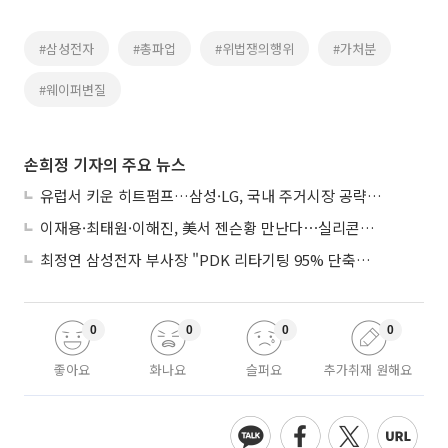
#삼성전자
#총파업
#위법쟁의행위
#가처분
#웨이퍼변질
손희정 기자의 주요 뉴스
유럽서 키운 히트펌프…삼성·LG, 국내 주거시장 공략 ‘속도’
이재용·최태원·이해진, 美서 젠슨황 만난다⋯실리콘밸리 집결하는 AI리더
최정연 삼성전자 부사장 "PDK 리타기팅 95% 단축…에이전트 AI 시범 활용"
0
0
0
0
좋아요
화나요
슬퍼요
추가취재 원해요