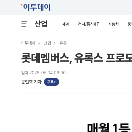
산업
재계
전자/통신/IT
자동차
중
이투데이
산업
유통
롯데멤버스, 유록스 프로모
입력 2026-05-14 06:00
문현호 기자
구독