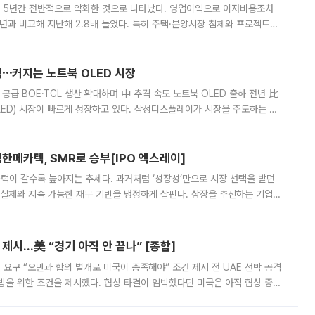
 5년간 전반적으로 악화한 것으로 나타났다. 영업이익으로 이자비용조차
년과 비교해 지난해 2.8배 늘었다. 특히 주택·분양시장 침체와 프로젝트파
 악화가 두드러졌다. 9일 한국건설산업연구원은 ‘2025년 건설업 외감기업
격⋯커지는 노트북 OLED 시장
 공급 BOE·TCL 생산 확대하며 中 추격 속도 노트북 OLED 출하 전년 比
ED) 시장이 빠르게 성장하고 있다. 삼성디스플레이가 시장을 주도하는 가
 확대에 나서면서 노트북 OLED 시장을 둘러싼 경쟁이 치열해지고 있다. 9
한메카텍, SMR로 승부[IPO 엑스레이]
 문턱이 갈수록 높아지는 추세다. 과거처럼 ‘성장성’만으로 시장 선택을 받던
 실체와 지속 가능한 재무 기반을 냉정하게 살핀다. 상장을 추진하는 기업들
를 입증해야 하는 시험대에 섰다. 본지는 상장을 앞둔 기업의 기술 경쟁
제시…美 “경기 아직 안 끝나” [종합]
 요구 “오만과 합의 별개로 미국이 충족해야” 조건 제시 전 UAE 선박 공격
방을 위한 조건을 제시했다. 협상 타결이 임박했다던 미국은 아직 협상 중이
현지시간) 모하마드 바게르 졸가드르 이란 최고국가안보회의 사무총장은 타