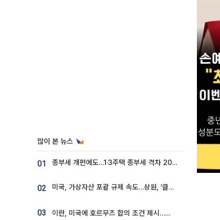
많이 본 뉴스
종부세 개편에도…1·3주택 종부세 격차 2028년부터 확대
01
미국, 가상자산 포괄 규제 속도…상원, ‘클래리티법’ 9월 절차투표 추진
02
03
이란, 미국에 호르무즈 합의 조건 제시…美 “경기 아직 안 끝나” [종합]