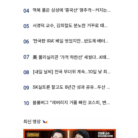
맥북 품은 삼성에 ‘중국산’ 맹추격⋯커지는 노트북 OLED 시장
04
서경덕 교수, 김희철도 분노한 거꾸로 태극기⋯"엉터리는 아냐, 아쉬울 뿐"
05
‘한국판 IRA’ 베일 벗었지만…반도체·배터리 업계 “시행령이 관건”
06
07
美 폴리실리콘 ‘가격 하한선’ 세웠다…K태양광 수혜 기대
[내일 날씨] 전국 무더위 계속…10일 낮 최고 34도 육박
08
SK실트론 팔고도 8년간 성과 공유…두산 인수대금 2.3조가 끝 아냐
09
블룸버그 “레버리지 거품 빠진 코스피, 변동성 최악 국면 지났을 가능성”
10
최신 영상