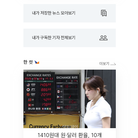
내가 저장한 뉴스 모아보기
내가 구독한 기자 전체보기
한 컷
1410원대 원·달러 환율, 10개