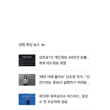
산업 최신 뉴스
삼프로TV 개인정보 46만건 유출…
계좌·카드정보 포함
‘태양 아래 올리브’ 김초엽 작가...“인
간이라는 종보다 설명하기 어려운
한 사람을 쓰고 싶었다”[문화人터
뷰]
제13회 제주삼다수 마스터스, 장은
수 첫 우승하며 성료