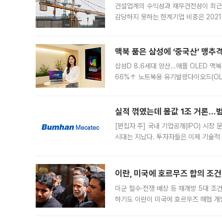
건설업계의 수익성과 재무건전성이 최근
감당하지 못하는 한계기업 비중은 2021
이낸싱(PF) 부담이 집중된 건축 부문의
경영
맥북 품은 삼성에 ‘중국산’ 맹추
삼성D 8.6세대 양산…애플 OLED 맥북
66%↑ 노트북용 유기발광다이오드(OL
운데 중국 BOE와 TCL CSOT도 생산
일 업계에 따르면 삼성
실적 꺾였는데 몸값 1조 거론…범
[편집자 주] 국내 기업공개(IPO) 시장
시대는 지났다. 투자자들은 이제 기술적
은 거시경제 불확실성 속에 실적과 성과
이란, 미국에 호르무즈 합의 조건 
미군 철수·전쟁 배상 등 재개방 5대 조건
하기도 이란이 미국에 호르무즈 해협 개
라며 조심스러운 반응을 보였다. 8일(