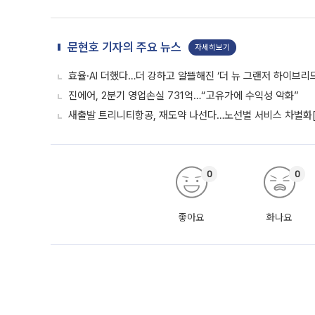
문현호 기자의 주요 뉴스
자세히보기
효율·AI 더했다…더 강하고 알뜰해진 ‘더 뉴 그랜저 하이브리드
진에어, 2분기 영업손실 731억…“고유가에 수익성 악화”
새출발 트리니티항공, 재도약 나선다…노선별 서비스 차별화
0
0
좋아요
화나요