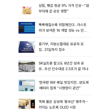
삼립, 빵값 평균 9% 가격 인상⋯“원
부자재 값 상승 영향”
똑똑해질수록 위험해진다…아스트
라가 보여준 'AI 개발 성능 vs 안전
딜레마'
중기부, 지방소멸대응 유공자 모
집…31일까지 접수
SK실트론 팔고도 8년간 성과 공
유…두산 인수대금 2.3조가 끝 아냐
‘한국판 IRA’ 베일 벗었지만…반도체
·배터리 업계 “시행령이 관건”
맥북 품은 삼성에 ‘중국산’ 맹추격⋯
커지는 노트북 OLED 시장