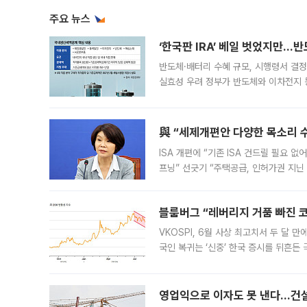
주요 뉴스
‘한국판 IRA’ 베일 벗었지만…
반도체·배터리 수혜 규모, 시행령서 결정
실효성 우려 정부가 반도체와 이차전지 
법(IRA)’으로 불리는 국내생산세액공제
與 “세제개편안 다양한 목소리 
ISA 개편에 “기존 ISA 건드릴 필요 
프닝” 선긋기 “주택공급, 인허가권 지닌
견을 수렴해 당정과 개편안에 대한 조율
블룸버그 “레버리지 거품 빠진 코
VKOSPI, 6월 사상 최고치서 두 달
국인 복귀는 ‘신중’ 한국 증시를 뒤흔
했다. 대규모 반대매매로 레버리지 투자
영업익으로 이자도 못 낸다…건설 