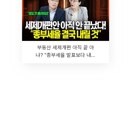
부동산 세제개편 아직 끝 아
냐? "종부세율 발표보다 내릴
것" 장기거주·양도세 전망 I 집
땅지성 I 김인만, 진미윤