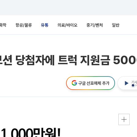
화학
항공/물류
유통
의료/바이오
중기/벤처
일반
션 당첨자에 트럭 지원금 50
기사
구글 선호매체 추가