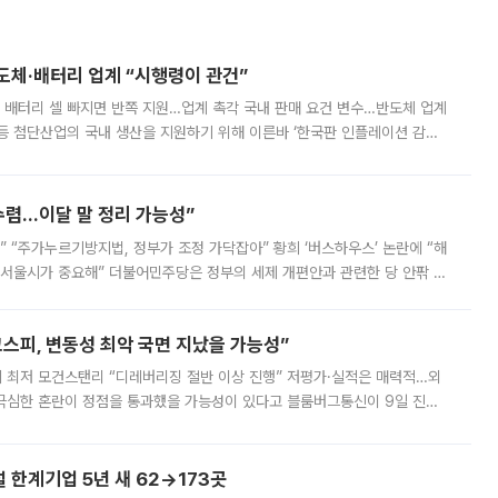
반도체·배터리 업계 “시행령이 관건”
 배터리 셀 빠지면 반쪽 지원…업계 촉각 국내 판매 요건 변수…반도체 업계
등 첨단산업의 국내 생산을 지원하기 위해 이른바 ‘한국판 인플레이션 감축
를 신설했지만, 업계에서는 세부 지원 대상에 따라 정책 효과가 크게 달라
수렴…이달 말 정리 가능성”
없어” “주가누르기방지법, 정부가 조정 가닥잡아” 황희 ‘버스하우스’ 논란에 “해
 서울시가 중요해” 더불어민주당은 정부의 세제 개편안과 관련한 당 안팎 의
에 나서겠다고 예고했다. 민주당은 8월 말 당정 조율을 거친 개편안이
스피, 변동성 최악 국면 지났을 가능성”
 만에 최저 모건스탠리 “디레버리징 절반 이상 진행” 저평가·실적은 매력적…외
든 극심한 혼란이 정점을 통과했을 가능성이 있다고 블룸버그통신이 9일 진단
가 상당 부분 정리된 데다 금융당국의 규제 강화로 고위험 상품 거래도 급감
한계기업 5년 새 62→173곳