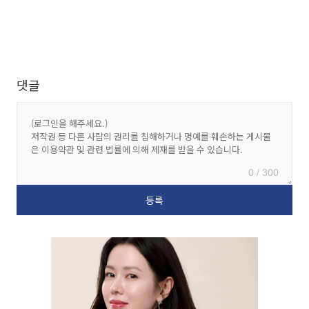
댓글
0 / 300