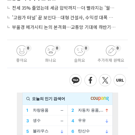
전세 35% 줄었는데 세금 압박까지⋯더 빨라지는 '월세화'
'고원가 터널' 끝 보인다…대형 건설사, 수익성 대폭 개선
부울경 메가시티 논의 본격화⋯교통망 기대에 하반기 분양시장 '주목'
0
0
0
0
좋아요
화나요
슬퍼요
추가취재 원해요