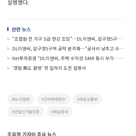
설명했다.
관련 뉴스
“조합원 전 가구 S급 한강 조망”⋯DL이앤씨, 압구정5구역 설계 공개
DL이앤씨, 압구정5구역 공략 본격화⋯“공사비 낮추고 수익 극대화”
NH투자증권 “DL이앤씨, 주택 수익성·SMR 동시 부각…밸류 재평가 기대”
‘경험 無도 환영’ 첫 일자리 도전 설명서
#DL이앤씨
#건식벽체방수
#국토교통부
#건설신기술인증
#욕실공사
조유정 기자의 주요 뉴스