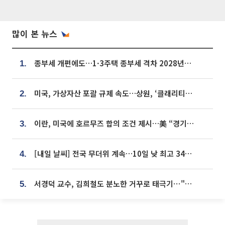
많이 본 뉴스
종부세 개편에도…1·3주택 종부세 격차 2028년부터 확대
1.
미국, 가상자산 포괄 규제 속도…상원, ‘클래리티법’ 9월 절차투표 추진
2.
이란, 미국에 호르무즈 합의 조건 제시…美 “경기 아직 안 끝나” [종합]
3.
[내일 날씨] 전국 무더위 계속…10일 낮 최고 34도 육박
4.
서경덕 교수, 김희철도 분노한 거꾸로 태극기⋯"엉터리는 아냐, 아쉬울 뿐"
5.