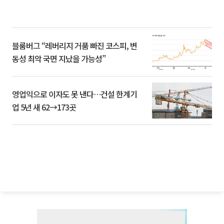
블룸버그 “레버리지 거품 빠진 코스피, 변
동성 최악 국면 지났을 가능성”
영업익으로 이자도 못 낸다…건설 한계기
업 5년 새 62→173곳