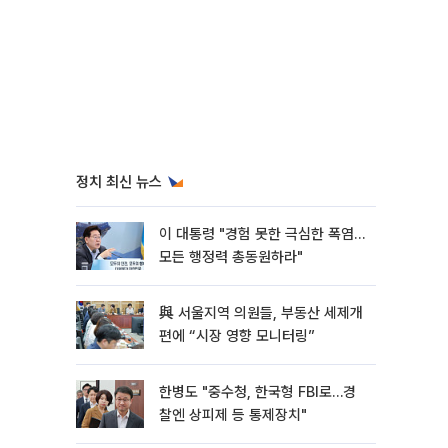
정치 최신 뉴스
이 대통령 "경험 못한 극심한 폭염…
모든 행정력 총동원하라"
與 서울지역 의원들, 부동산 세제개
편에 “시장 영향 모니터링”
한병도 "중수청, 한국형 FBI로…경
찰엔 상피제 등 통제장치"