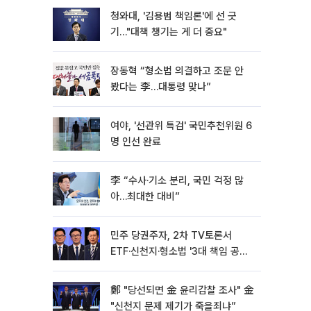
청와대, '김용범 책임론'에 선 긋
기…"대책 챙기는 게 더 중요"
장동혁 “형소법 의결하고 조문 안
봤다는 李…대통령 맞나”
여야, '선관위 특검' 국민추천위원 6
명 인선 완료
李 “수사·기소 분리, 국민 걱정 많
아…최대한 대비”
민주 당권주자, 2차 TV토론서
ETF·신천지·형소법 '3대 책임 공
방'[종합]
鄭 "당선되면 金 윤리감찰 조사" 金
"신천지 문제 제기가 죽을죄냐”