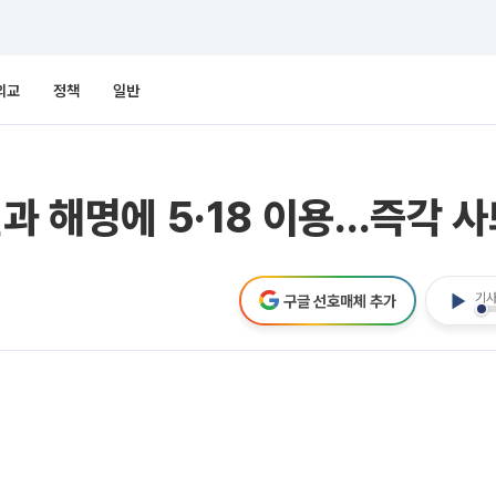
외교
정책
일반
전과 해명에 5·18 이용…즉각 
기사
구글 선호매체 추가