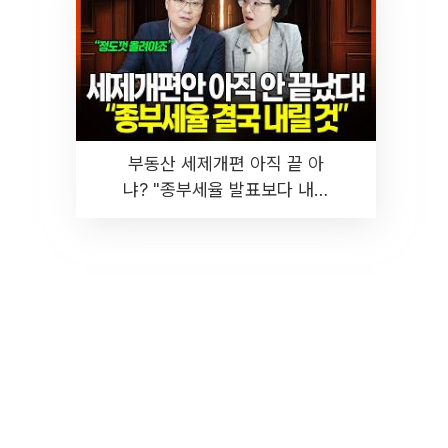
부동산 세제개편 아직 끝 아
냐? "종부세율 발표보다 내릴
것" 장기거주·양도세 전망 I 집
땅지성 I 김인만, 진미윤