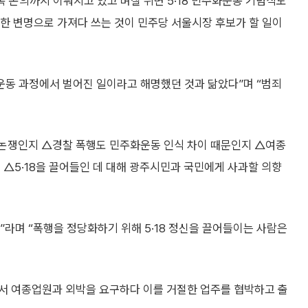
수록 논의까지 이뤄지고 있고 며칠 뒤면 5·18 민주화운동 기념식도
위한 변명으로 가져다 쓰는 것이 민주당 서울시장 후보가 할 일이
운동 과정에서 벌어진 일이라고 해명했던 것과 닮았다”며 “범죄
18 논쟁인지 △경찰 폭행도 민주화운동 인식 차이 때문인지 △여종
 △5·18을 끌어들인 데 대해 광주시민과 국민에게 사과할 의향
라며 “폭행을 정당화하기 위해 5·18 정신을 끌어들이는 사람은
서 여종업원과 외박을 요구하다 이를 거절한 업주를 협박하고 출