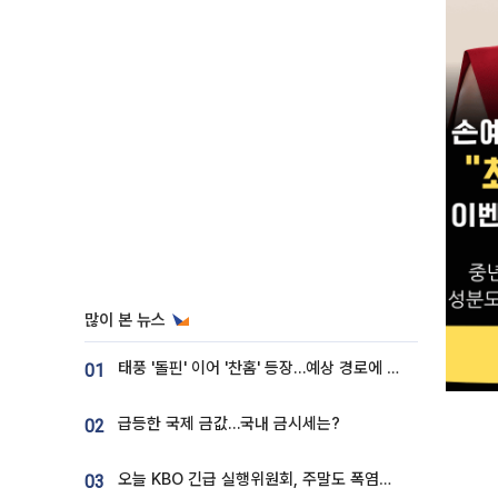
많이 본 뉴스
태풍 '돌핀' 이어 '찬홈' 등장…예상 경로에 한국 '한숨'
01
급등한 국제 금값…국내 금시세는?
02
오늘 KBO 긴급 실행위원회, 주말도 폭염취소 될까
03