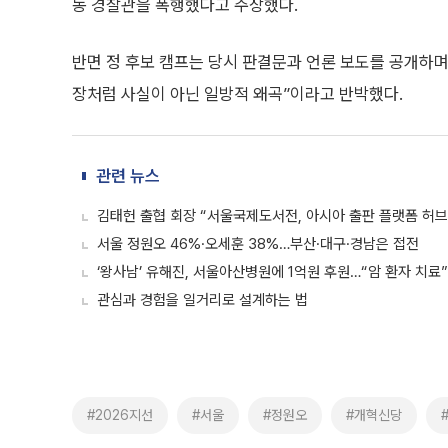
동 경찰관을 폭행했다고 주장했다.
반면 정 후보 캠프는 당시 판결문과 언론 보도를 공개하며
장처럼 사실이 아닌 일방적 왜곡”이라고 반박했다.
관련 뉴스
김태헌 출협 회장 “서울국제도서전, 아시아 출판 플랫폼 허브
서울 정원오 46%·오세훈 38%…부산·대구·경남은 접전
‘왕사남’ 유해진, 서울아산병원에 1억원 후원…“암 환자 치료”
관심과 경험을 일거리로 설계하는 법
#2026지선
#서울
#정원오
#개혁신당