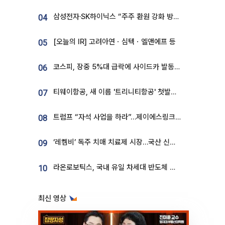
삼성전자·SK하이닉스 “주주 환원 강화 방안 마련”
04
[오늘의 IR] 고려아연ㆍ심텍ㆍ엘앤에프 등
05
코스피, 장중 5%대 급락에 사이드카 발동…삼성·SK 동반 폭락
06
티웨이항공, 새 이름 '트리니티항공' 첫발…SSC 전략 본격화
07
트럼프 “자석 사업을 하라”…제이에스링크, 비중국 영구자석 공급망 구축 속도
08
‘레켐비’ 독주 치매 치료제 시장…국산 신약 등장하나
09
라온로보틱스, 국내 유일 차세대 반도체 공정 로봇 개발 ‘고객사 테스트 진행’
10
최신 영상