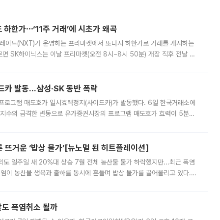
 하한가⋯‘11주 거래’에 시초가 왜곡
트레이드(NXT)가 운영하는 프리마켓에서 또다시 하한가로 거래를 개시하는
면 SK하이닉스는 이날 프리마켓(오전 8시~8시 50분) 개장 직후 전날 정
000원에 거래됐다. 거래량은 11주에 불과했으나, 최초 가격 결정이 기존 정
드카 발동…삼성·SK 동반 폭락
 프로그램 매도호가 일시효력정지(사이드카)가 발동했다. 6일 한국거래소에
선물지수의 급격한 변동으로 유가증권시장의 프로그램 매도호가 효력이 5분간
물지수는 전 거래일 종가 대비 52.48포인트(5.04%) 내린 987.24를 기
른 뜨거운 ‘밥상 물가’[뉴노멀 된 히트플레이션]
도 일주일 새 20%대 상승 7월 전체 농산물 물가 하락했지만...최근 폭염
폭염이 농산물 생육과 출하를 동시에 흔들며 밥상 물가를 끌어올리고 있다.
 아니라 오이와 참외, 브로콜리 가격까지 일주일 새 두 자릿수로 뛰었다.
말도 폭염취소 될까