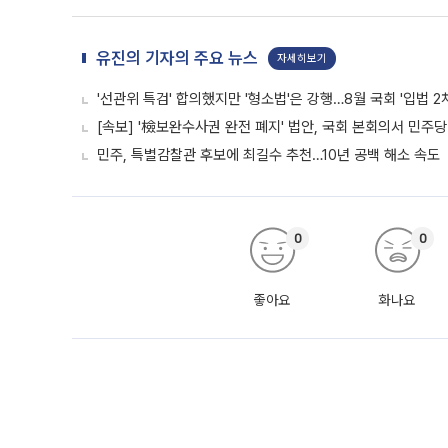
유진의 기자의 주요 뉴스
자세히보기
'선관위 특검' 합의했지만 '형소법'은 강행…8월 국회 '입법 2
[속보] '檢보완수사권 완전 폐지' 법안, 국회 본회의서 민주당
민주, 특별감찰관 후보에 최길수 추천…10년 공백 해소 속도
0
0
좋아요
화나요