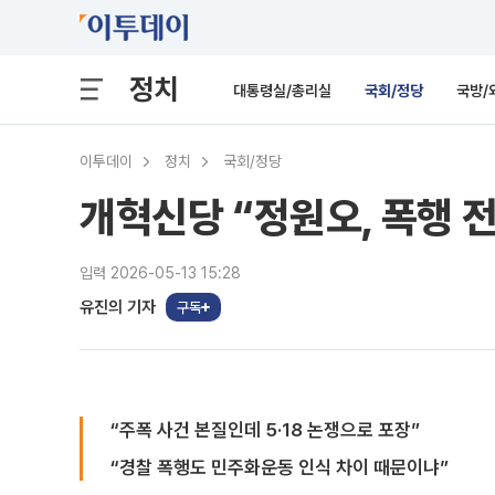
정치
대통령실/총리실
국회/정당
국방/
이투데이
정치
국회/정당
개혁신당 “정원오, 폭행 
입력 2026-05-13 15:28
유진의 기자
구독
“주폭 사건 본질인데 5·18 논쟁으로 포장”
“경찰 폭행도 민주화운동 인식 차이 때문이냐”