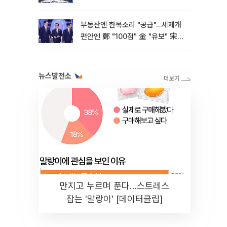
부동산엔 한목소리 "공급"…세제개
편안엔 鄭 "100점" 金 "유보" 宋
"보완"
뉴스발전소
만지고 누르며 푼다…스트레스
잡는 '말랑이' [데이터클립]