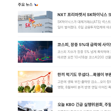
주요 뉴스
NXT 프리마켓서 SK하이닉스 또
SK하이닉스가 대체거래소(ATS) 넥스
일이 벌어졌다. 6일 금융투자업계에 따르
규장 종가보다 29.98% 내린 116만8
규시장과 달
코스피, 장중 5%대 급락에 사이
코스피 지수가 장중 5% 넘게 폭락하며
따르면 오전 10시18분 코스피200 
정지됐다. 발동 시점 당시 코스피200 선
록했다.
한끼 먹기도 무섭다...폭염이 부
고온에 생육 부진·출하량 감소…오이·참외
영향, 8월부터 본격 반영 연일 이어진 
고온에 취약한 시금치와 상추 등 잎채소뿐
오늘 KBO 긴급 실행위원회, 주