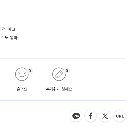
차전' 예고
 주도 통과
0
0
슬퍼요
추가취재 원해요