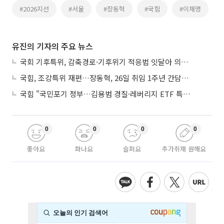
#2026지선
#서울
#장동혁
#국힘
#이재명
유진의 기자의 주요 뉴스
국회 기후특위, 감축경로·기후위기 적응법 잇달아 의결…폭염 피해엔 ‘기후보험’
국힘, 조강특위 재편…장동혁, 26일 취임 1주년 간담회서 ‘당 운영안’ 발표
국힘 "국민포기 정부…김용범 경질·레버리지 ETF 특검해야"
0
0
0
0
좋아요
화나요
슬퍼요
추가취재 원해요