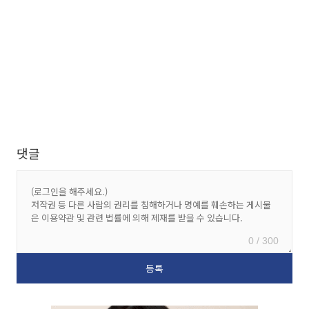
댓글
0 / 300