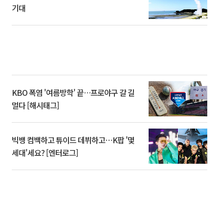
기대
KBO 폭염 '여름방학' 끝…프로야구 갈 길
멀다 [해시태그]
빅뱅 컴백하고 튜이드 데뷔하고⋯K팝 '몇
세대'세요? [엔터로그]