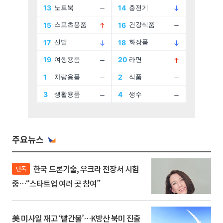
주요뉴스
한국 드론기술, 우크라 전장서 시험
단독
중…“스타트업 여러 곳 참여”
美 미사일 재고 ‘빨간불’…K방산 북미 진출