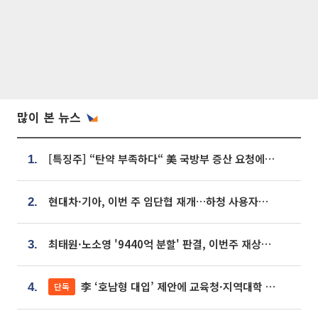
많이 본 뉴스
[특징주] “탄약 부족하다“ 美 국방부 증산 요청에⋯국내 방산주 급등세
1.
현대차·기아, 이번 주 임단협 재개…하청 사용자성 재심도 ‘변수’
2.
최태원·노소영 '9440억 분할' 판결, 이번주 재상고 여부 주목
3.
李 ‘호남형 대입’ 제안에 교육청·지역대학 서·논술형 입시 연계 '착수'
단독
4.