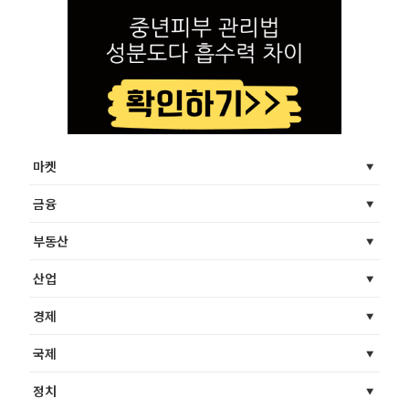
마켓
금융
부동산
산업
경제
국제
정치