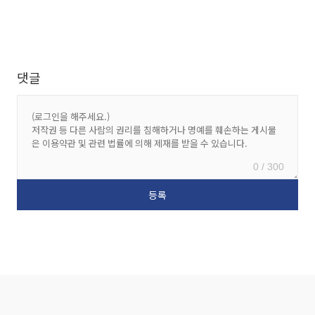
댓글
0 / 300