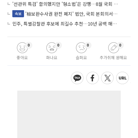
'선관위 특검' 합의했지만 '형소법'은 강행…8월 국회 '입법 2차전' 예고
'檢보완수사권 완전 폐지' 법안, 국회 본회의서 민주당 주도 통과
속보
민주, 특별감찰관 후보에 최길수 추천…10년 공백 해소 속도
0
0
0
0
좋아요
화나요
슬퍼요
추가취재 원해요