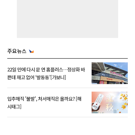
주요뉴스
22일 만에 다시 문 연 홈플러스…정상화 바
쁜데 재고 없어 ‘발동동’[가보니]
입추매직 '불발', 처서매직은 올까요? [해
시태그]