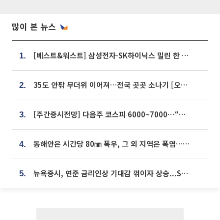
많이 본 뉴스
[베스트&워스트] 삼성전자·SK하이닉스 밀린 한 주…상상인증권은 85% 급등
1.
35도 안팎 무더위 이어져…전국 곳곳 소나기 [오늘 날씨]
2.
[주간증시전망] 다음주 코스피 6000~7000⋯“外人 수급은 정책이 변수”
3.
동해안은 시간당 80㎜ 폭우, 그 외 지역은 폭염…‘극과 극 날씨’
4.
뉴욕증시, 연준 금리인상 기대감 꺾이자 상승...S&P500 사상 최고치 [종합]
5.