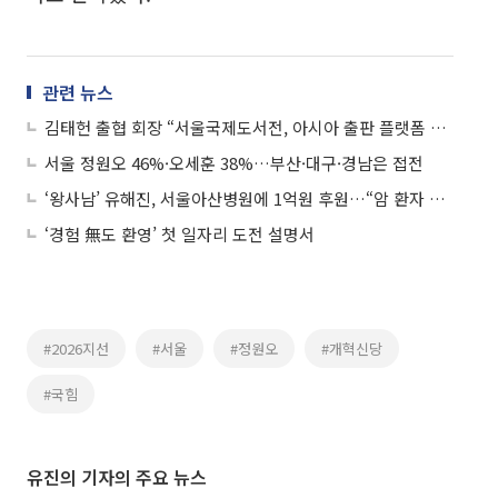
관련 뉴스
김태헌 출협 회장 “서울국제도서전, 아시아 출판 플랫폼 허브로 만들 것”
서울 정원오 46%·오세훈 38%…부산·대구·경남은 접전
‘왕사남’ 유해진, 서울아산병원에 1억원 후원…“암 환자 치료”
‘경험 無도 환영’ 첫 일자리 도전 설명서
#2026지선
#서울
#정원오
#개혁신당
#국힘
유진의 기자의 주요 뉴스