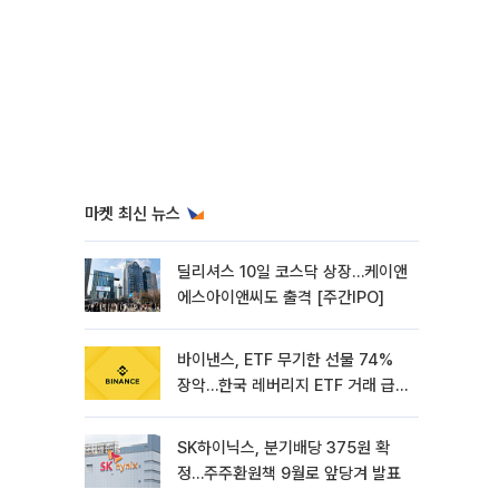
마켓 최신 뉴스
딜리셔스 10일 코스닥 상장…케이앤
에스아이앤씨도 출격 [주간IPO]
바이낸스, ETF 무기한 선물 74%
장악…한국 레버리지 ETF 거래 급
증 [e가상자산]
SK하이닉스, 분기배당 375원 확
정…주주환원책 9월로 앞당겨 발표