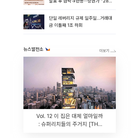
발표 후 급락→반등⋯증권가 “28년
까지 튼튼”
단일 레버리지 규제 일주일…거래대
금 이틀째 1조 하회
뉴스발전소
Vol. 12 이 집은 대체 얼마일까
: 슈퍼리치들의 주거지 [THE
RARE]