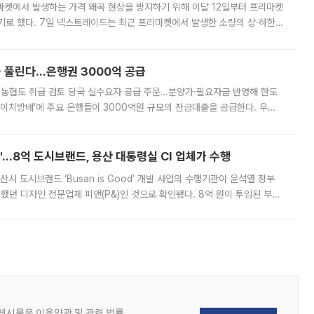
마켓에서 발생하는 가격 왜곡 현상을 방지하기 위해 이달 12일부터 프리마켓
기로 했다. 7일 넥스트레이드는 최근 프리마켓에서 발생한 소량의 상·하한
, 주문 오류로 인한 가격 급등락을 최소화하기 위한 비상 대응방안을 발표
 풀린다…은행권 3000억 공급
리·농협도 취급 검토 당국 실수요자 공급 주문…분양가·필요자금 반영해 한도
에이치방배’에 주요 은행들이 3000억원 규모의 잔금대출을 공급한다. 우리
하고 있어 향후 공급 규모가 늘어날 전망이다. 7일 금융권에 따르면 KB국
od'…8억 도시브랜드, 용산 대통령실 CI 업체가 수행
시 도시브랜드 ‘Busan is Good’ 개발 사업의 수행기관이 윤석열 정부
여했던 디자인 전문업체 피앤(P&)인 것으로 확인됐다. 8억 원이 투입된 부산
 부족과 디자인 정체성 논란에 휩싸였던 만큼, 사업 선정 과정과 결과물에