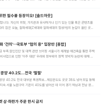
 북서풍이 산맥을 넘어 영남 쪽으로 내려오면서 뜨겁고 건조해졌는데요.
 위한 필수품 등장이오! [솔드아웃]
합니다. 자신의 취향, 가치관과 유사하거나 인기 있는 인물 혹은 콘텐츠를
'가 자리 잡은 오늘, 잘파세대(Z세대와 알파세대의 합성어)의 눈길이 쏠린 곳은
리는 공연장. 응원봉만큼이나 눈에 띄는 게 있습니다. 공연이 시작되기
 '건의'⋯국토부 "협의 중" 입장만 [종합]
급 부족 원인진단 및 대책 관련 브리핑 서울시가 재개발·재건축을 통한 주택
비사업으로 인한 '이주 대란' 우려와 정부와의 정책 엇박자 논란에 대해 정
실장은 2031년까지 31만 가구 착공 목표에 차질이 없다는 입장이나,
·광양 40.2도…전국 '펄펄'
·광양 40.2도 전국 대부분 폭염특보…체감온도도 곳곳 38도 넘어 8일 동해
지속 서울 노원구의 기온이 40도를 넘어선 데 이어 경기 하남과 전남 광양
. 전국 대부분 지역에 폭염특보가 내려진 가운데 곳곳에서 39~40도 안팎
켓 상·하한가 주문 한시 금지