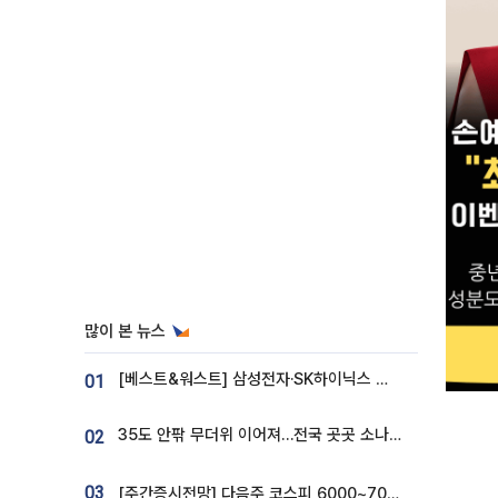
많이 본 뉴스
[베스트&워스트] 삼성전자·SK하이닉스 밀린 한 주…상상인증권은 85% 급등
01
35도 안팎 무더위 이어져…전국 곳곳 소나기 [오늘 날씨]
02
03
[주간증시전망] 다음주 코스피 6000~7000⋯“外人 수급은 정책이 변수”