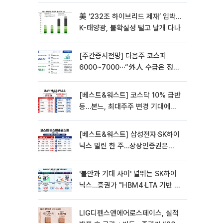
美 ‘232조 하이브리드 제재’ 임박…
K-태양광, 불확실성 털고 날개 다나
[주간증시전망] 다음주 코스피
6000~7000⋯“外人 수급은 정책
이 변수”
[베스트&워스트] 코스닥 10% 급반
등…본느, 최대주주 변경 기대에
270% 폭등
[베스트&워스트] 삼성전자·SK하이
닉스 밀린 한 주…상상인증권은
85% 급등
'불안과 기대 사이' 널뛰는 SK하이
닉스…증권가 "HBM4·LTA 기반 펀
터멘털 견고"
LIG디펜스앤에어로스페이스, 실적