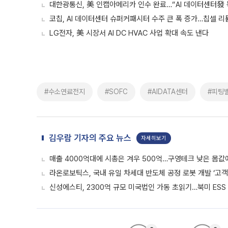
대한광통신, 美 인캡아메리카 인수 완료…“AI 데이터센터發
코칩, AI 데이터센터 슈퍼커패시터 수주 큰 폭 증가…칩셀 리
LG전자, 美 시장서 AI DC HVAC 사업 확대 속도 낸다
#수소연료전지
#SOFC
#AIDATA센터
#피팅
김우람 기자의 주요 뉴스
자세히보기
매출 4000억대에 시총은 겨우 500억…구영테크 낮은 몸값
라온로보틱스, 국내 유일 차세대 반도체 공정 로봇 개발 ‘고객
신성에스티, 2300억 규모 미국법인 가동 초읽기…북미 ESS