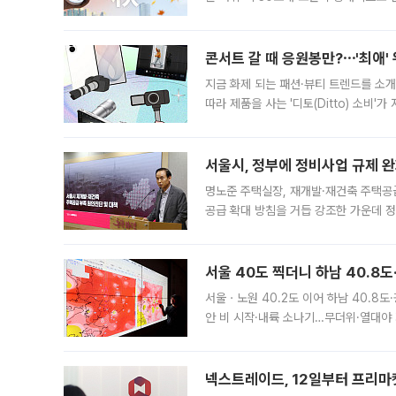
지역에 있었습니다. 7월 말에는 서풍과
콘서트 갈 때 응원봉만?⋯'최애'
지금 화제 되는 패션·뷰티 트렌드를 소개
따라 제품을 사는 '디토(Ditto) 소비
어디일까요? 아이돌 콘서트 시작을 기다
서울시, 정부에 정비사업 규제 완화
명노준 주택실장, 재개발·재건축 주택공
공급 확대 방침을 거듭 강조한 가운데 정
면 반박하고 나섰다. 명노준 서울시 주택
서울 40도 찍더니 하남 40.8도
서울ㆍ노원 40.2도 이어 하남 40.8도
안 비 시작·내륙 소나기…무더위·열대야 
에서도 40도를 웃도는 기온이 관측됐다
의 극심한
넥스트레이드, 12일부터 프리마