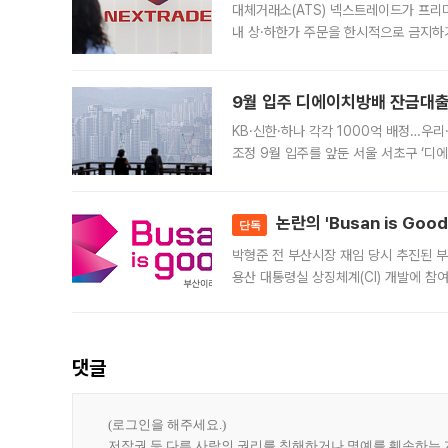
대체거래소(ATS) 넥스트레이드가 프리
내 상·하한가 주문을 한시적으로 금지하
가 체결 사례와 관련해 설명자료를 내고
9월 입주 디에이치방배 잔금대출
KB·신한·하나 각각 1000억 배정…우
조정 9월 입주를 앞둔 서울 서초구 ‘디
은행과 NH농협은행도 대출 취급을 검토
민은행
논란의 'Busan is Go
단독
박형준 전 부산시장 재임 당시 추진된 부산
용산 대통령실 상징체계(CI) 개발에 참
도시브랜드 사업이 공개 이후 시민 공감
댓글