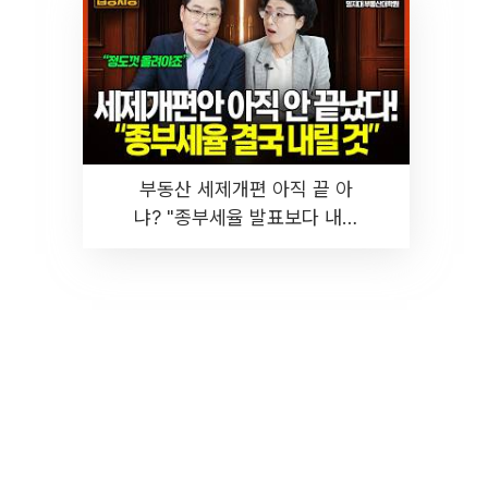
부동산 세제개편 아직 끝 아
냐? "종부세율 발표보다 내릴
것" 장기거주·양도세 전망 I 집
땅지성 I 김인만, 진미윤