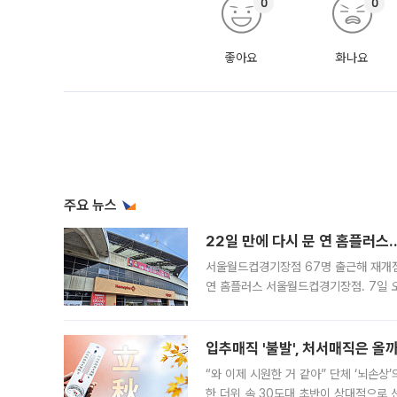
0
0
좋아요
화나요
주요 뉴스
22일 만에 다시 문 연 홈플러스
서울월드컵경기장점 67명 출근해 재개점 
연 홈플러스 서울월드컵경기장점. 7일 
우유, 과일 같은 신선식품이 차근차근 자
입추매직 '불발', 처서매직은 올
“와 이제 시원한 거 같아” 단체 ‘뇌손상
한 더위 속 30도대 초반이 상대적으로