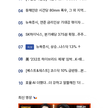
동해안은 시간당 80㎜ 폭우, 그 외 지역은 폭염…‘극과 극 날씨’
04
뉴욕증시, 연준 금리인상 기대감 꺾이자 상승...S&P500 사상 최고치 [종합]
05
SK하이닉스, 분기배당 375원 확정…주주환원책 9월로 앞당겨 발표
06
뉴욕증시, 상승...나스닥 1.3% ↑
07
속보
08
美 ‘232조 하이브리드 제재’ 임박…K-태양광, 불확실성 털고 날개 다나
[베스트&워스트] 코스닥 10% 급반등…본느, 최대주주 변경 기대에 270% 폭등
09
효율·AI 더했다…더 강하고 알뜰해진 ‘더 뉴 그랜저 하이브리드’ [ET의 모빌리티]
10
최신 영상