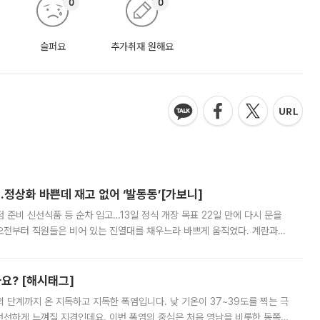
0
0
슬퍼요
추가취재 원해요
…정상화 바쁜데 재고 없어 ‘발동동’[가보니]
준비 신선식품 등 순차 입고…13일 정식 개장 목표 22일 만에 다시 문을
오전부터 직원들은 비어 있는 진열대를 채우느라 바쁘게 움직였다. 계란과
리를 잡기 시작했지만, 매장 곳곳엔 여전히 텅 빈 매대가 먼저 눈에 들어왔
까요? [해시태그]
’의 단계까지 온 지독하고 지독한 폭염입니다. 낮 기온이 37~39도를 찍는 극
 선선하게 느껴질 지경인데요. 이번 폭염의 중심은 처음 영남을 비롯한 동쪽