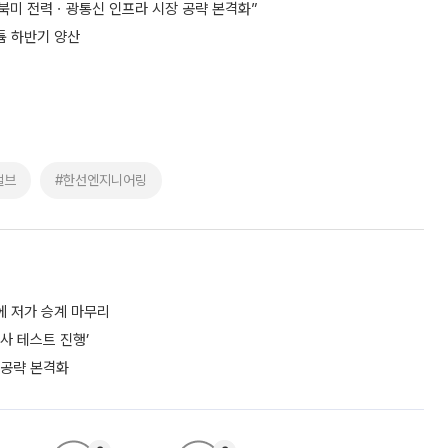
 북미 전력ㆍ광통신 인프라 시장 공략 본격화”
튬 하반기 양산
밸브
#한선엔지니어링
에 저가 승계 마무리
사 테스트 진행’
 공략 본격화