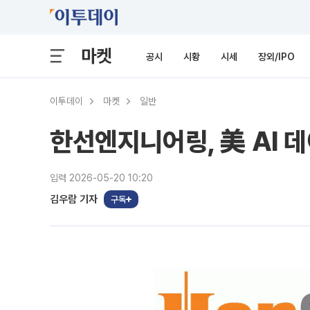
마켓
공시
시황
시세
장외/IPO
이투데이
마켓
일반
한선엔지니어링, 美 AI 
입력 2026-05-20 10:20
김우람 기자
구독