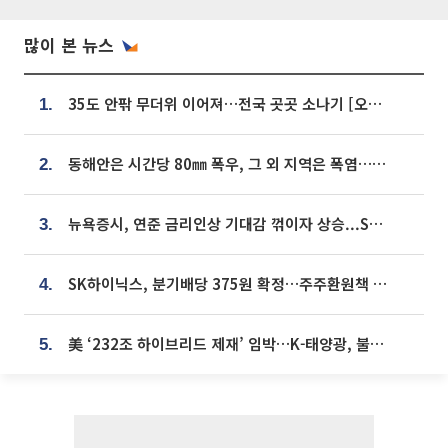
많이 본 뉴스
35도 안팎 무더위 이어져…전국 곳곳 소나기 [오늘 날씨]
1.
동해안은 시간당 80㎜ 폭우, 그 외 지역은 폭염…‘극과 극 날씨’
2.
뉴욕증시, 연준 금리인상 기대감 꺾이자 상승...S&P500 사상 최고치 [종합]
3.
SK하이닉스, 분기배당 375원 확정…주주환원책 9월로 앞당겨 발표
4.
美 ‘232조 하이브리드 제재’ 임박…K-태양광, 불확실성 털고 날개 다나
5.