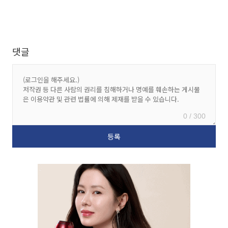
댓글
0 / 300