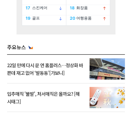
주요뉴스
22일 만에 다시 문 연 홈플러스…정상화 바
쁜데 재고 없어 ‘발동동’[가보니]
입추매직 '불발', 처서매직은 올까요? [해
시태그]