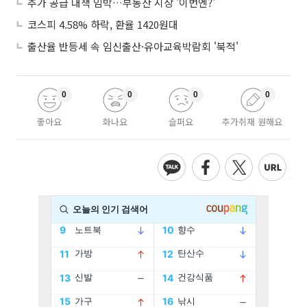
추가 공급 대책 임박…부동산 시장 '이번엔?'
코스피 4.58% 하락, 환율 1420원대
출산율 반등세 속 임신출산·유아교육박람회 '북적'
0
0
0
0
좋아요
화나요
슬퍼요
추가취재 원해요