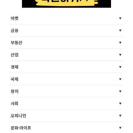
마켓
금융
부동산
산업
경제
국제
정치
사회
오피니언
문화·라이프