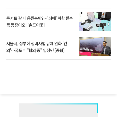
콘서트 갈 때 응원봉만?⋯'최애' 위한 필수
품 등장이오! [솔드아웃]
서울시, 정부에 정비사업 규제 완화 '건
의'⋯국토부 "협의 중" 입장만 [종합]