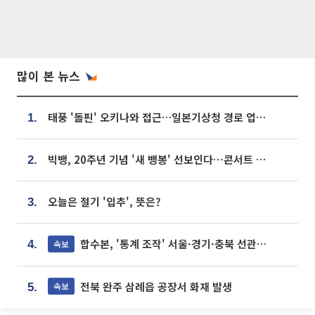
많이 본 뉴스
태풍 '돌핀' 오키나와 접근…일본기상청 경로 업데이트
1.
빅뱅, 20주년 기념 '새 뱅봉' 선보인다⋯콘서트 앞두고 팝업 개최
2.
오늘은 절기 '입추', 뜻은?
3.
합수본, '통계 조작' 서울·경기·충북 선관위 등 추가 압수수색
속보
4.
전북 완주 삼례읍 공장서 화재 발생
속보
5.