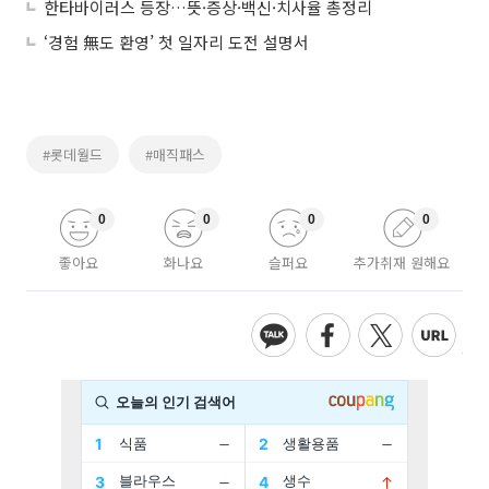
한타바이러스 등장…뜻·증상·백신·치사율 총정리
‘경험 無도 환영’ 첫 일자리 도전 설명서
#롯데월드
#매직패스
0
0
0
0
좋아요
화나요
슬퍼요
추가취재 원해요