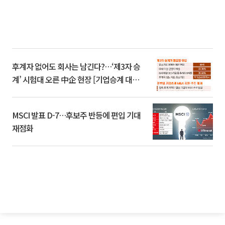
후계자 없어도 회사는 남긴다?…‘제3자 승
계’ 시험대 오른 中企 현장 [기업승계 대전
환]
MSCI 발표 D-7…후보주 반등에 편입 기대
재점화