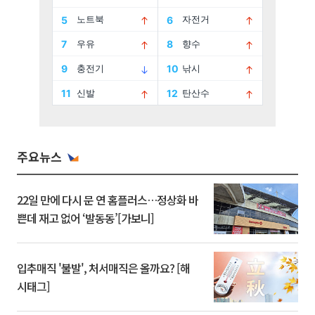
주요뉴스
22일 만에 다시 문 연 홈플러스…정상화 바
쁜데 재고 없어 ‘발동동’[가보니]
입추매직 '불발', 처서매직은 올까요? [해
시태그]