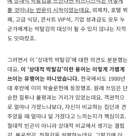
에 상대적 박탈감을 느낀다면 비즈니스석은 어떻게
볼 것이냐는 반문이 시작이었는데요.
외제차, 호텔 뷔
페, 고급 식당, 콘서트 VIP석, 기업 성과급도 모두 누
군가에게는 박탈감의 대상이 될 수 있지 않냐는 지적
도 잇따랐죠.
그러면서 이 ‘상대적 박탈감’에 대한 의견도 분분했는
데요.
이 ‘상대적 박탈감’이란 용어는 이렇게 가볍게
쓰이는 유행어는 아니었습니다.
한국에서도 1980년
대 후반에 이미 학술문헌에 등장했죠. 원래 쓰임은 단
순한 질투나 불평과는 거리가 있었는데요. 객관적으
로 얼마나 가졌느냐보다, 자신이 비교하는 집단과 견
주었을 때 얼마나 덜 가졌다고 느끼는지가 핵심이죠.
절대적 빈곤이 아니라 상대적 비교에서 생기는 결핍
감, 불공정감, 좌절감을 설명하는데요. 그렇기에 이