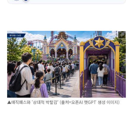
▲매직패스와 '상대적 박탈감' (출처=오픈AI 챗GPT 생성 이미지)