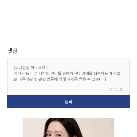
댓글
0 / 300