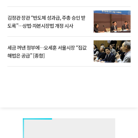
김정관 장관 “반도체 성과급, 주총 승인 받
도록”…상법·자본시장법 개정 시사
세금 꺼낸 정부에…오세훈 서울시장 “집값
해법은 공급” [종합]