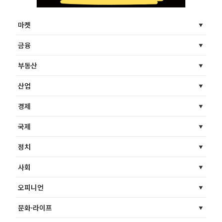
마켓
금융
부동산
산업
경제
국제
정치
사회
오피니언
문화·라이프