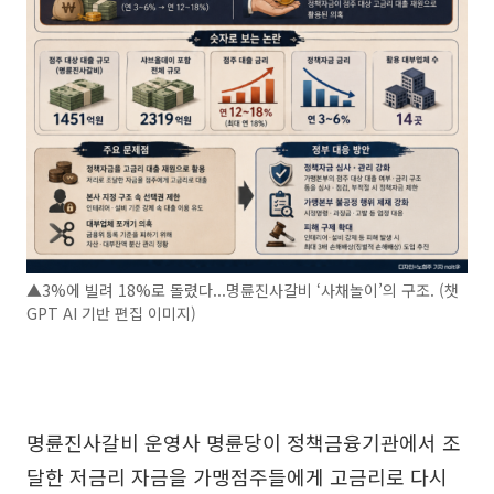
▲3%에 빌려 18%로 돌렸다...명륜진사갈비 ‘사채놀이’의 구조. (챗
GPT AI 기반 편집 이미지)
명륜진사갈비 운영사 명륜당이 정책금융기관에서 조
달한 저금리 자금을 가맹점주들에게 고금리로 다시