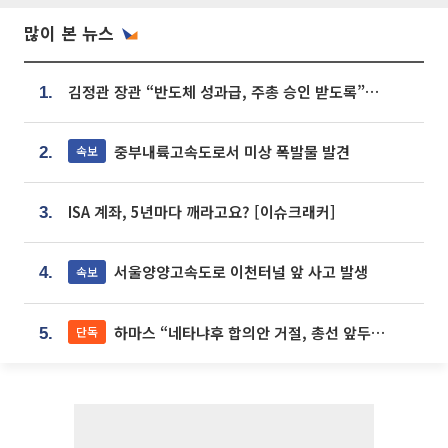
많이 본 뉴스
김정관 장관 “반도체 성과급, 주총 승인 받도록”…상법·자본시장법 개정 시사
1.
중부내륙고속도로서 미상 폭발물 발견
속보
2.
ISA 계좌, 5년마다 깨라고요? [이슈크래커]
3.
서울양양고속도로 이천터널 앞 사고 발생
속보
4.
하마스 “네타냐후 합의안 거절, 총선 앞두고 시간 끌기”
단독
5.