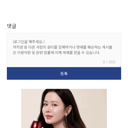
댓글
0 / 300