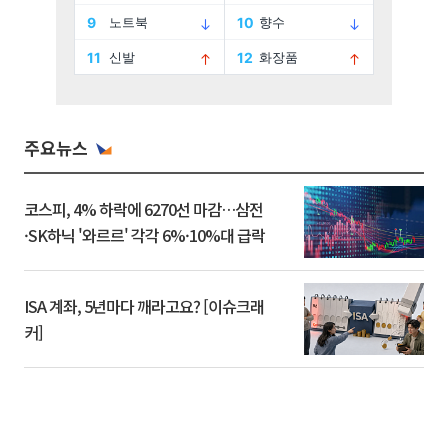
주요뉴스
코스피, 4% 하락에 6270선 마감…삼전
·SK하닉 '와르르' 각각 6%·10%대 급락
ISA 계좌, 5년마다 깨라고요? [이슈크래
커]