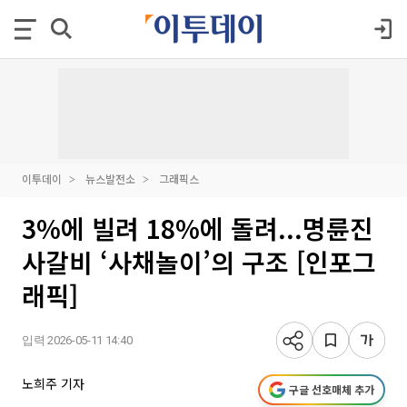
이투데이
뉴스발전소
그래픽스
3%에 빌려 18%에 돌려...명륜진
사갈비 ‘사채놀이’의 구조 [인포그
래픽]
입력 2026-05-11 14:40
노희주 기자
구글 선호매체 추가