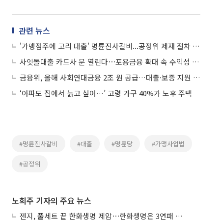
관련 뉴스
'가맹점주에 고리 대출' 명륜진사갈비...공정위 제재 절차 착수
사잇돌대출 카드사 문 열린다⋯포용금융 확대 속 수익성 ‘복잡’
금융위, 올해 사회연대금융 2조 원 공급…대출·보증 지원 확대
‘아파도 집에서 늙고 싶어…’ 고령 가구 40%가 노후 주택
#명륜진사갈비
#대출
#명륜당
#가맹사업법
#공정위
노희주 기자의 주요 뉴스
젠지, 풀세트 끝 한화생명 제압⋯한화생명은 3연패 수렁