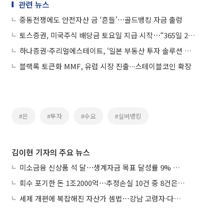
관련 뉴스
중동전쟁에도 안전자산 금 ‘흔들’⋯골드뱅킹 자금 출렁
토스증권, 미국주식 배당금 토요일 지급 시작⋯“365일 24시간 끊김없는 투자”
하나증권-주리얼에스테이트, ‘일본 부동산 투자 솔루션 강화’ MOU 체결
블랙록 토큰화 MMF, 유럽 시장 진출∙∙∙스테이블코인 확장
#은
#투자
#수요
#실버뱅킹
김이현 기자의 주요 뉴스
미소금융 신상품 석 달⋯생계자금 목표 달성률 9% 그쳐
회수 포기한 돈 1조2000억⋯추정손실 10건 중 8건은 기업대출
세제 개편에 복잡해진 자산가 셈법⋯강남 고령자·다주택자 ‘자산재편 고심’