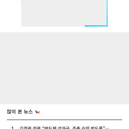
많이 본 뉴스
김정관 장관 “반도체 성과급, 주총 승인 받도록”…상법·자본시장법 개정 시사
1.