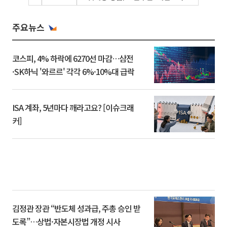
주요뉴스
코스피, 4% 하락에 6270선 마감…삼전
·SK하닉 '와르르' 각각 6%·10%대 급락
ISA 계좌, 5년마다 깨라고요? [이슈크래
커]
김정관 장관 “반도체 성과급, 주총 승인 받
도록”…상법·자본시장법 개정 시사