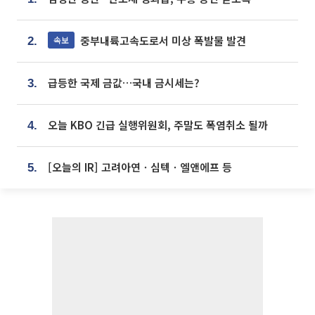
중부내륙고속도로서 미상 폭발물 발견
속보
2.
급등한 국제 금값…국내 금시세는?
3.
오늘 KBO 긴급 실행위원회, 주말도 폭염취소 될까
4.
[오늘의 IR] 고려아연ㆍ심텍ㆍ엘앤에프 등
5.