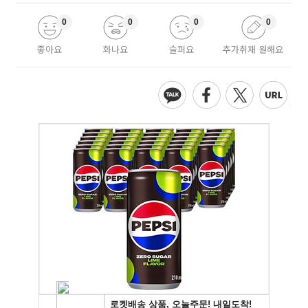
0
0
0
0
좋아요
화나요
슬퍼요
추가취재 원해요