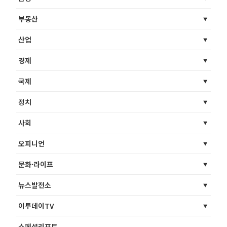
부동산
산업
경제
국제
정치
사회
오피니언
문화·라이프
뉴스발전소
이투데이TV
스페셜리포트