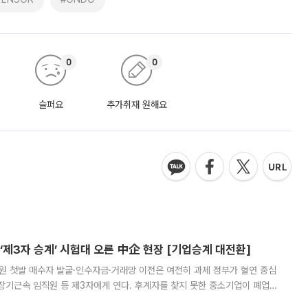
0
0
슬퍼요
추가취재 원해요
제3자 승계’ 시험대 오른 中企 현장 [기업승계 대전환]
지원 첫발 매수자 발굴·인수자금·거래망 이전은 여전히 과제 정부가 혈연 중심
장기근속 임직원 등 제3자에게 연다. 후계자를 찾지 못한 중소기업이 폐업
해 기술과 일자리를 남기도록 하겠다는 취지다. 다만 세금 감면만으로 거래를