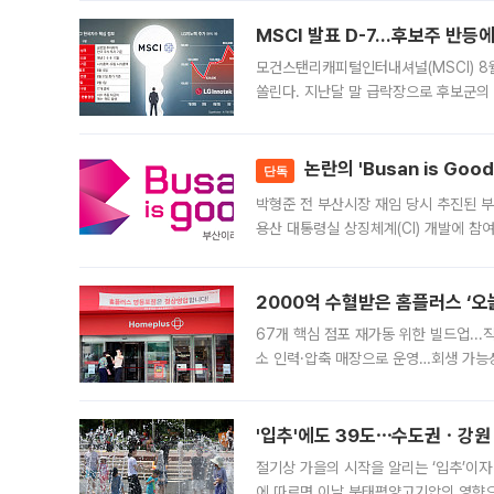
늘
MSCI 발표 D-7…후보주 반등
모건스탠리캐피털인터내셔널(MSCI) 8
쏠린다. 지난달 말 급락장으로 후보군의
가능성과 지수 추종 자금 유입 기대가 
논란의 'Busan is Go
단독
박형준 전 부산시장 재임 당시 추진된 부산
용산 대통령실 상징체계(CI) 개발에 참
도시브랜드 사업이 공개 이후 시민 공감
2000억 수혈받은 홈플러스 ‘오늘
67개 핵심 점포 재가동 위한 빌드업..
소 인력·압축 매장으로 운영…회생 가능성
영업을 시작한다. 핵심 점포 67개에는 
'입추'에도 39도⋯수도권ㆍ강원
절기상 가을의 시작을 알리는 ‘입추’이자
에 따르면 이날 북태평양고기압의 영향으