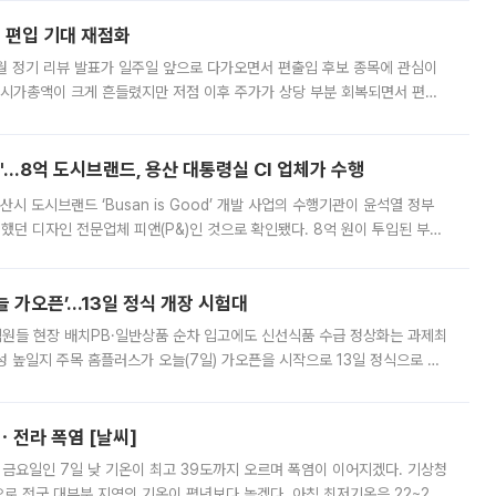
에 편입 기대 재점화
월 정기 리뷰 발표가 일주일 앞으로 다가오면서 편출입 후보 종목에 관심이
 시가총액이 크게 흔들렸지만 저점 이후 주가가 상당 부분 회복되면서 편입
다시 부각되고 있다. 7일 금융투자업계에 따르면 MSCI는 한국시간으로 오는
od'…8억 도시브랜드, 용산 대통령실 CI 업체가 수행
시 도시브랜드 ‘Busan is Good’ 개발 사업의 수행기관이 윤석열 정부
여했던 디자인 전문업체 피앤(P&)인 것으로 확인됐다. 8억 원이 투입된 부산
 부족과 디자인 정체성 논란에 휩싸였던 만큼, 사업 선정 과정과 결과물에
 가오픈’...13일 정식 개장 시험대
.직원들 현장 배치PB·일반상품 순차 입고에도 신선식품 수급 정상화는 과제최
 높일지 주목 홈플러스가 오늘(7일) 가오픈을 시작으로 13일 정식으로 재
직원들이 현장 배치되고, PB 상품과 함께 일반 상품 납품도 순차적으로 진행
ㆍ전라 폭염 [날씨]
 금요일인 7일 낮 기온이 최고 39도까지 오르며 폭염이 이어지겠다. 기상청
로 전국 대부분 지역의 기온이 평년보다 높겠다. 아침 최저기온은 22~27