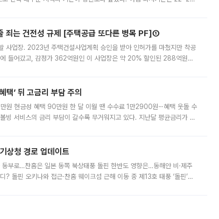
 대부분 지역에 폭염특보가 발효된 가운데 최고체감온도는 35도 안팎까지 올라
줄 죄는 건전성 규제 [주택공급 또다른 병목 PF]①
발 사업장. 2023년 주택건설사업계획 승인을 받아 인허가를 마쳤지만 착공
에 들어갔고, 감정가 362억원인 이 사업장은 약 20% 할인된 288억원에
 현재는 4차 공매를 위한 조건 협의가 진행 중이다. 수도권의 주요 주거 배
혜택’ 뒤 고금리 부담 주의
1만원 현금성 혜택 90만원 한 달 이월 땐 수수료 1만2900원⋯혜택 웃돌 수
리볼빙 서비스의 금리 부담이 갈수록 무거워지고 있다. 지난달 평균금리가 연
약정 고객에게 포인트와 캐시백을 얹어주는 미끼성 행사가 이어지고 있어 주의가
본기상청 경로 업데이트
국 동부로…찬홈은 일본 동쪽 북상태풍 돌핀 한반도 영향은…동해안 비·제주
디? 돌핀 오키나와 접근·찬홈 웨이크섬 근해 이동 중 제13호 태풍 ‘돌핀’이
 아마미 지방에 접근하고 있다. 돌핀은 오키나와 부근을 지난 뒤 동중국해