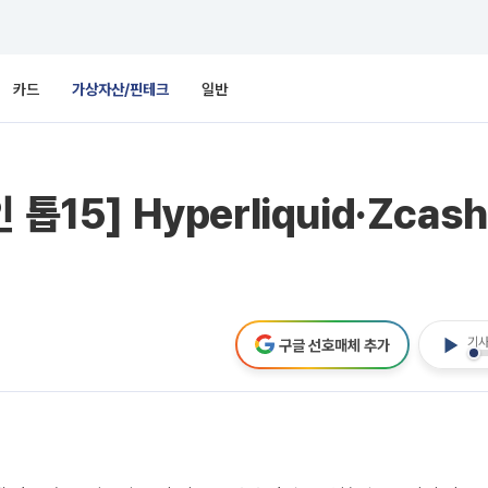
카드
가상자산/핀테크
일반
톱15] Hyperliquid·Zca
기사
구글 선호매체 추가