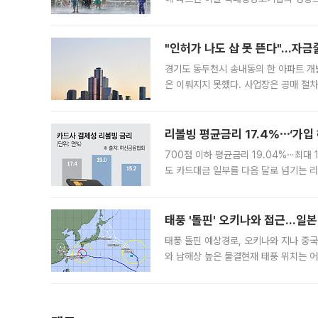
도, 낮 최고기온은 31~39도로, 전국
"인허가 나도 삽 못 뜬다"…자금
경기도 동두천시 송내동의 한 아파트 개
은 이뤄지지 못했다. 사업장은 공매 절차
3차 공매까지 진행됐으나 모두 유찰됐다.
후
리볼빙 평균금리 17.4%⋯‘가입 
700점 이하 평균금리 19.04%⋯최대 
도 카드대금 일부를 다음 달로 넘기는 
17.40%까지 치솟은 가운데, 신규 
요구
태풍 '돌핀' 오키나와 접근…일
태풍 돌핀 예상경로, 오키나와 지나 중
와 남해상 높은 물결현재 태풍 위치는 어
강한 세력을 유지한 채 일본 오키나와와