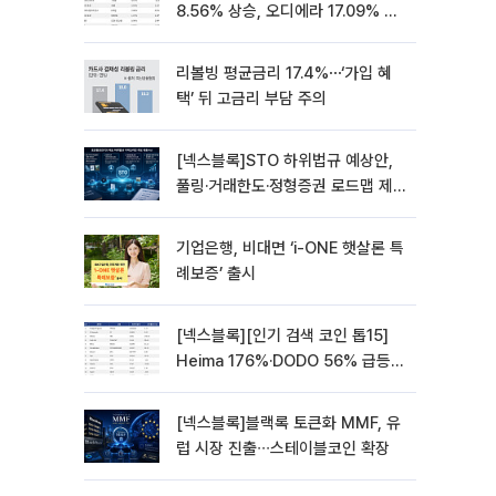
8.56% 상승, 오디에라 17.09% 하
락
리볼빙 평균금리 17.4%⋯‘가입 혜
택’ 뒤 고금리 부담 주의
[넥스블록]STO 하위법규 예상안,
풀링·거래한도·정형증권 로드맵 제
시
기업은행, 비대면 ‘i-ONE 햇살론 특
례보증’ 출시
[넥스블록][인기 검색 코인 톱15]
Heima 176%·DODO 56% 급등…
대형주 속 고변동 알트 부각
[넥스블록]블랙록 토큰화 MMF, 유
럽 시장 진출∙∙∙스테이블코인 확장