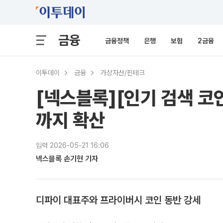
금융
금융정책
은행
보험
2금융
이투데이
금융
가상자산/핀테크
[넥스블록][인기 검색 코인 
까지 확산
입력 2026-05-21 16:06
넥스블록 손기현 기자
디파이 대표주와 프라이버시 코인 동반 강세