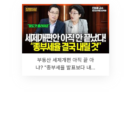
부동산 세제개편 아직 끝 아
냐? "종부세율 발표보다 내릴
것" 장기거주·양도세 전망 I 집
땅지성 I 김인만, 진미윤