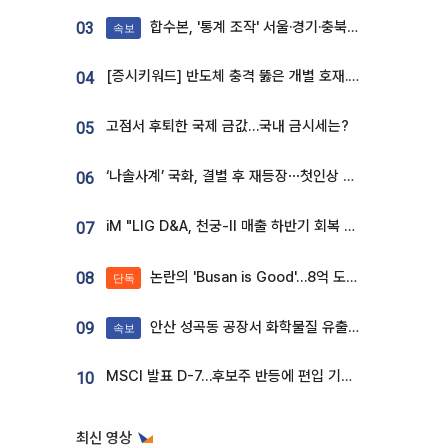
합수본, '통계 조작' 서울·경기·충북 선관위 등 추가 압수수색
03
속보
[증시키워드] 반도체 충격 뚫은 개별 호재...포스코퓨처엠·에코프로·한화솔루션 '눈길'
04
고점서 후퇴한 국제 금값…국내 금시세는?
05
‘나솔사계’ 국화, 결별 후 재등장⋯첫인상 투표 휩쓸고 ‘인기녀’ 등극
06
iM "LIG D&A, 천궁-II 매출 하반기 회복 전망…방산 톱픽 유지"
07
논란의 'Busan is Good'…8억 도시브랜드, 용산 대통령실 CI 업체가 수행
08
단독
안산 성곡동 공장서 화학물질 유출 사고 발생
09
속보
MSCI 발표 D-7…후보주 반등에 편입 기대 재점화
10
최신 영상